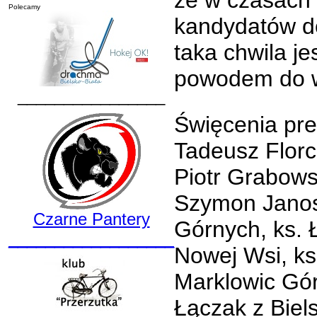
że w czasach 
Polecamy
kandydatów d
taka chwila j
powodem do w
________________
Święcenia prez
Tadeusz Florc
Piotr Grabowsk
Szymon Janos
Czarne Pantery
Górnych, ks. 
__________________
Nowej Wsi, ks
Marklowic Gór
Łączak z Biel