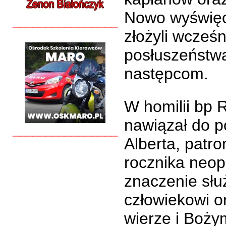
Nowo wyświęc
________________
złożyli wcześn
posłuszeństwa
następcom.
W homilii bp 
nawiązał do p
________________
Alberta, patr
rocznika neopr
znaczenie sł
człowiekowi o
wierze i Bożym