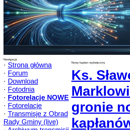
Nawigacja
·
Strona główna
Nowy kapłan wyświęcony
Ks. Sław
·
Forum
·
Download
Marklow
·
Fotodnia
·
Fotorelacje NOWE
gronie 
·
Fotorelacje
·
Transmisje z Obrad
kapłanów
Rady Gminy (live)
·
Archiwum transmisji