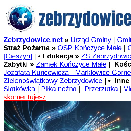
Zebrzydowice.net
»
Urząd Gminy
|
Gmin
Straż Pożarna »
OSP Kończyce Małe
|
[Cieszyn]
| •
Edukacja »
ZS Zebrzydowi
Zabytki »
Zamek Kończyce Małe
|
Kośc
Jozafata Kuncewicza - Marklowice Górne
Zielonoświątkowy Zebrzydowice
| •
Inne
Siatkówka
|
Piłka nożna
|
Przerzutka
|
Vi
skomentujesz