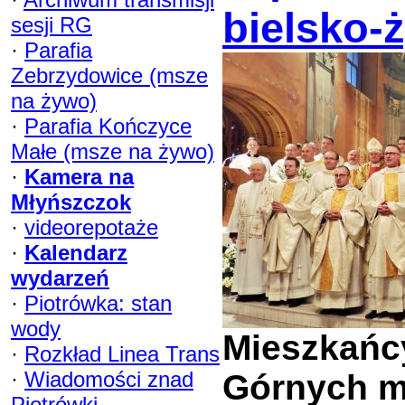
bielsko-
sesji RG
·
Parafia
Zebrzydowice (msze
na żywo)
·
Parafia Kończyce
Małe (msze na żywo)
·
Kamera na
Młyńszczok
·
videorepotaże
·
Kalendarz
wydarzeń
·
Piotrówka: stan
wody
Mieszkańc
·
Rozkład Linea Trans
·
Wiadomości znad
Górnych m
Piotrówki