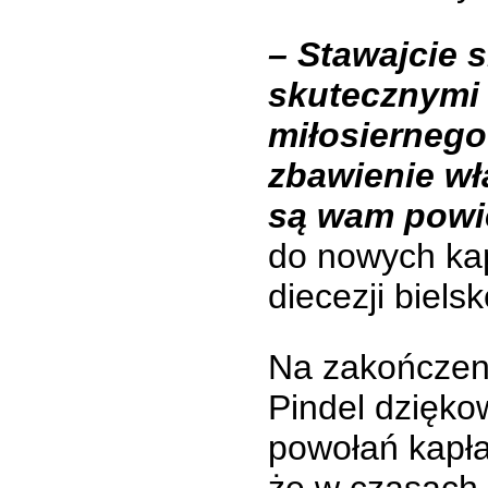
– S
tawajcie s
skutecznymi 
miłosiernego
zbawienie wła
są wam powi
do nowych ka
diecezji biels
Na zakończeni
Pindel dzięko
powołań kapła