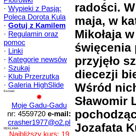
radości. W
·
Wypieki z Pasją:
Poleca Dorota Kula
maja, w ka
·
Gotuj z Kamilem
Mikołaja w
·
Regulamin oraz
pomoc
święcenia 
·
Linki
przyjęło s
·
Kategorie newsów
·
Szukaj
diecezji bi
·
Klub Przerzutka
·
Galeria HighSlide
Wśród nich
Kontakt
Sławomir L
Moje Gadu-Gadu
pochodzący
nr: 4559720
e-mail:
crasher1977@o2.pl
Jozafata 
REKLAMA
Najbliższy kurs: 19