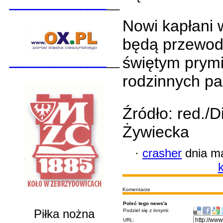
_______________
__
Nowi kapłani 
będą przewo
świętym prym
_______________
__
rodzinnych pa
Źródło: red./D
Żywiecka
·
crasher
dnia ma
k
Komentarze
Poleć tego news'a
Piłka nożna
Podziel się z innymi:
URL: