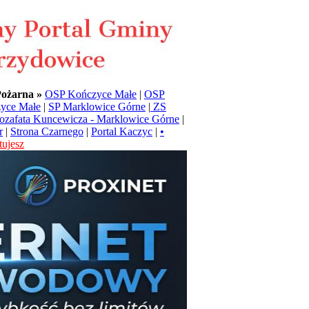
Pożarna »
OSP Kończyce Małe
|
OSP
yce Małe
|
SP Marklowice Górne
|
ZS
Jozafata Kuncewicza - Marklowice Górne
|
r
|
Strona Czarnego
|
Portal Kaczyc
|
•
ujesz