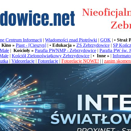
e Centrum Informacji
|
Wiadomości znad Piotrówki
|
GOK
| •
Straż 
•
Kino »
Piast - [Cieszyn]
| •
Edukacja »
ZS Zebrzydowice
|
SP Kończ
Małe
|
Kościoły »
Parafia PWNMP - Zebrzydowice
|
Parafia PW św. 
Małe
|
Kościół Zielonoświątkowy Zebrzydowice
| •
Inne »
|
Informato
utka
|
Videorelacje
|
Fotorelacje
|
Fotorelacje NOWE!
| |
zanim skoment