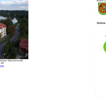
ariusz Jaszczurowski
:49
ęcia