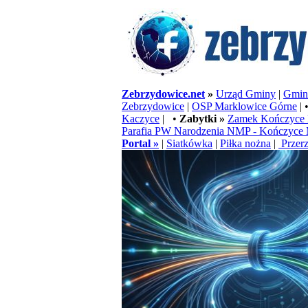
Zebrzydowice.net
»
Urząd Gminy
|
Gminn
Zebrzydowice
|
OSP Marklowice Górne
| 
Kaczyce
| •
Zabytki »
Zamek Kończyce 
Parafia PW Narodzenia NMP - Kończyce 
Portal »
|
Siatkówka
|
Piłka nożna
|
Przerz