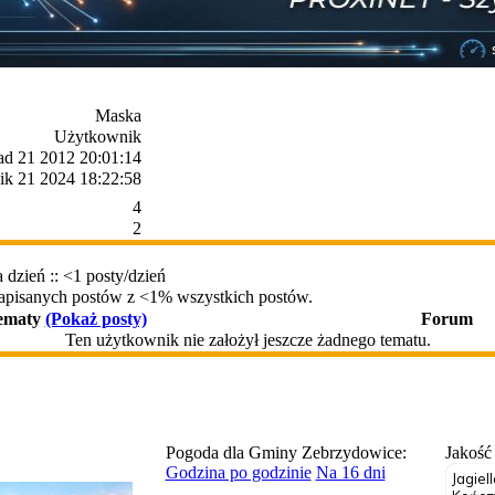
Maska
Użytkownik
pad 21 2012 20:01:14
ik 21 2024 18:22:58
4
2
 dzień :: <1 posty/dzień
napisanych postów z <1% wszystkich postów.
tematy
(Pokaż posty)
Forum
Ten użytkownik nie założył jeszcze żadnego tematu.
Pogoda dla Gminy Zebrzydowice:
Jakość
Godzina po godzinie
Na 16 dni