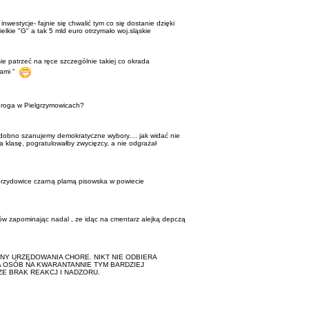
inwestycje- fajnie się chwalić tym co się dostanie dzięki
lkie "G" a tak 5 mld euro otrzymało woj.sląskie
sie patrzeć na ręce szczególnie takiej co okrada
rami "
droga w Pielgrzymowicach?
obno szanujemy demokratyczne wybory.... jak widać nie
a klasę, pogratulowałby zwycięzcy, a nie odgrażał
rzydowice czarną plamą pisowska w powiecie
w zapominając nadal , ze idąc na cmentarz alejką depczą
INY URZĘDOWANIA CHORE. NIKT NIE ODBIERA
 OSÓB NA KWARANTANNIE TYM BARDZIEJ
ZE BRAK REAKCJ I NADZORU.