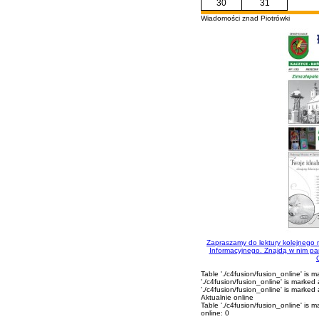
30
31
Wiadomości znad Piotrówki
Zapraszamy do lektury kolejnego
Informacyjnego. Znajdą w nim pań
Table './c4fusion/fusion_online' is 
'./c4fusion/fusion_online' is marked
'./c4fusion/fusion_online' is marked 
Aktualnie online
Table './c4fusion/fusion_online' is 
online: 0