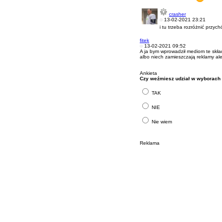
crasher
13-02-2021 23:21
i tu trzeba rozróżnić przy
fitek
13-02-2021 09:52
A ja bym wprowadził mediom te skład
albo niech zamieszczają reklamy a
Ankieta
Czy weźmiesz udział w wyborac
TAK
NIE
Nie wiem
Reklama