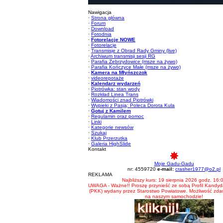
Nawigacja
·
Strona główna
·
Forum
·
Download
·
Fotodnia
·
Fotorelacje NOWE
·
Fotorelacje
·
Transmisje z Obrad Rady Gminy (live)
·
Archiwum transmisji sesji RG
·
Parafia Zebrzydowice (msze na żywo)
·
Parafia Kończyce Małe (msze na żywo)
·
Kamera na Młyńszczok
·
videorepotaże
·
Kalendarz wydarzeń
·
Piotrówka: stan wody
·
Rozkład Linea Trans
·
Wiadomości znad Piotrówki
·
Wypieki z Pasją: Poleca Dorota Kula
·
Gotuj z Kamilem
·
Regulamin oraz pomoc
·
Linki
·
Kategorie newsów
·
Szukaj
·
Klub Przerzutka
·
Galeria HighSlide
Kontakt
Moje Gadu-Gadu
nr: 4559720
e-mail:
crasher1977@o2.pl
REKLAMA
Najbliższy kurs: 19 sierpnia 2026 godz. 16:
UWAGA - Ważne!! Proszę przynieść ze sobą Profil Kandyd
(PKK) wydany przez Starostwo Powiatowe. Możliwość zd
na naszym samochodzie!