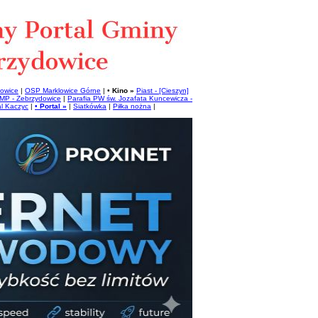
owice
|
OSP Marklowice Górne
| •
Kino »
Piast - [Cieszyn]
MP - Zebrzydowice
|
Parafia PW św. Jozafata Kuncewicza -
al Kaczyc
|
•
Portal »
|
Siatkówka
|
Piłka nożna
|