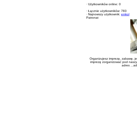
·
Użytkowników online: 0
·
Łącznie użytkowników: 783
·
Najnowszy użytkownik:
emkol
Patronat
Organizujesz imprezę, zabawę, j
imprezę zorganizować pod naszy
adres ...a