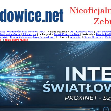
acji
|
Wiadomości znad Piotrówki
|
GOK
| •
Straż Pożarna »
OSP Kończyce Małe
|
OSP Zebrzyd
Marklowice Górne
|
ZS Kaczyce
| •
Zabytki »
Zamek Kończyce Małe
|
Kościoły »
Parafia PWN
ce Małe
|
Kościół Zielonoświątkowy Zebrzydowice
| •
Inne »
|
Informator
|
Strona Czarnego
|
Port
!
| |
zanim skomentujesz