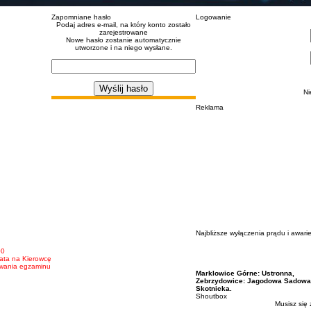
Zapomniane hasło
Logowanie
Podaj adres e-mail, na który konto zostało
zarejestrowane
Nowe hasło zostanie automatycznie
utworzone i na niego wysłane.
Ni
Reklama
Najbliższe wyłączenia prądu i awari
00
ata na Kierowcę
awania egzaminu
Marklowice Górne: Ustronna,
Zebrzydowice: Jagodowa Sadowa, 
Skotnicka.
Shoutbox
Musisz się