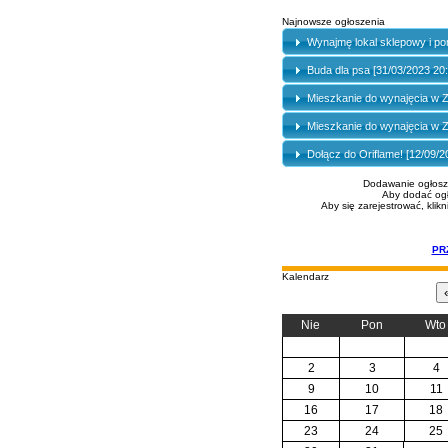
Najnowsze ogłoszenia
Wynajmę lokal sklepowy i po
Buda dla psa [31/03/2023 20
Mieszkanie do wynajęcia w Z
Mieszkanie do wynajęcia w Z
Dołącz do Oriflame! [12/09/2
Dodawanie ogłosze
Aby dodać ogł
Aby się zarejestrować, klikn
PR
Kalendarz
Nie
Pon
Wto
2
3
4
9
10
11
16
17
18
23
24
25