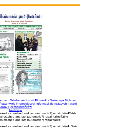
 numeru Wiadomości znad Piotrówki - Gminnego Biuletynu
stwo wiele interesujących informacji dotyczących naszej
Gminy i jej mieszkańców.
Redakcja
marked as crashed and last (automatic?) repair failedTable
 as crashed and last (automatic?) repair failedTable
as crashed and last (automatic?) repair failed
marked as crashed and last (automatic?) repair failed
·
Gości