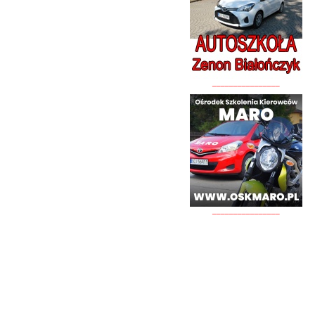
________________
________________