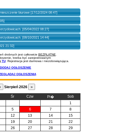
mieszczenie biurowe [17/12/2024 08:47]
:05]
erzydowicach. [05/04/2022 08:27]
erzydowicach. [08/10/2021 14:44]
021 21:32]
ń drobnych jest całkowicie
BEZPŁATNE
.
oszenie, trzeba być zarejestrowanym
ij
TU
. Rejestracja jest darmowa i niezobowiązująca.
DODAJ OGŁOSZENIE
ZEGLĄDAJ OGŁOSZENIA
Sierpień 2026
Śr
Czw
Sob
Pi�
1
5
6
7
8
12
13
14
15
19
20
21
22
26
27
28
29