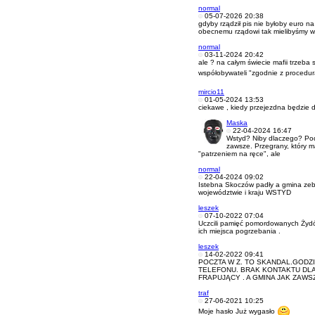
normal
05-07-2026 20:38
gdyby rządził pis nie byłoby euro na 
obecnemu rządowi tak mielibyśmy wie
normal
03-11-2024 20:42
ale ? na całym świecie mafii trzeba 
współobywateli "zgodnie z procedu
mircio11
01-05-2024 13:53
ciekawe , kiedy przejezdna będzie 
Maska
22-04-2024 16:47
Wstyd? Niby dlaczego? Pod
zawsze. Przegrany, który m
"patrzeniem na ręce", ale
normal
22-04-2024 09:02
Istebna Skoczów padły a gmina zeb
województwie i kraju WSTYD
leszek
07-10-2022 07:04
Uczcili pamięć pomordowanych Żydó
ich miejsca pogrzebania .
leszek
14-02-2022 09:41
POCZTA W Z. TO SKANDAL.GODZ
TELEFONU. BRAK KONTAKTU DLA
FRAPUJĄCY . A GMINA JAK ZAWS
traf
27-06-2021 10:25
Moje hasło Już wygasło