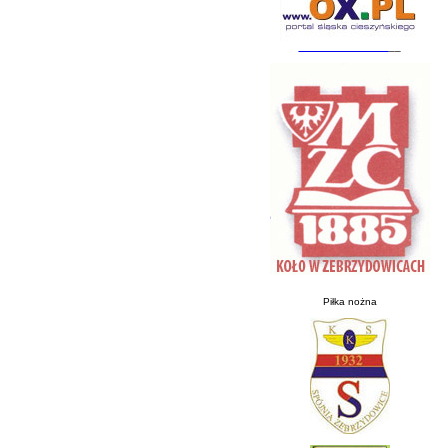
_______________
__
Piłka nożna