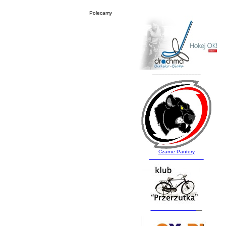
Polecamy
________________
Czarne Pantery
__________________
_______________
__