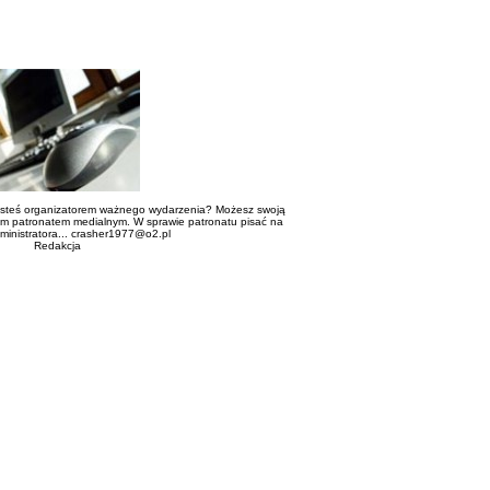
esteś organizatorem ważnego wydarzenia? Możesz swoją
m patronatem medialnym. W sprawie patronatu pisać na
dministratora... crasher1977@o2.pl
Redakcja