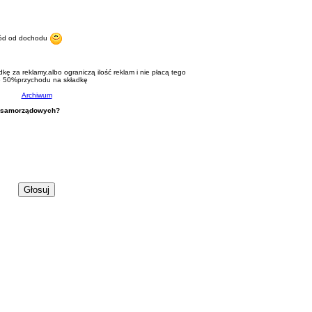
chód od dochodu
kę za reklamy,albo ograniczą ilość reklam i nie płacą tego
le 50%przychodu na składkę
Archiwum
h samorządowych?