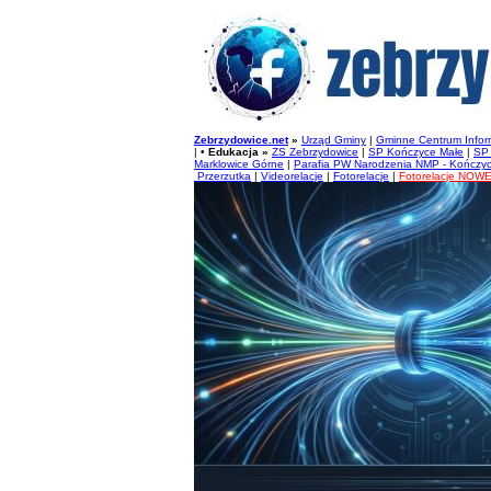
Zebrzydowice.net
»
Urząd Gminy
|
Gminne Centrum Inform
| •
Edukacja »
ZS Zebrzydowice
|
SP Kończyce Małe
|
SP 
Marklowice Górne
|
Parafia PW Narodzenia NMP - Kończy
Przerzutka
|
Videorelacje
|
Fotorelacje
|
Fotorelacje NOWE