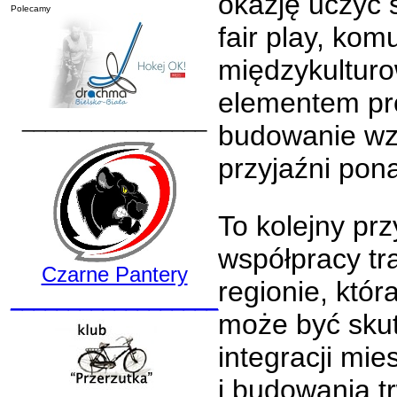
okazję uczyć 
Polecamy
fair play, komu
międzykultur
elementem pro
________________
budowanie wz
przyjaźni pon
To kolejny prz
współpracy tr
Czarne Pantery
regionie, któr
__________________
może być sku
integracji mi
i budowania tr