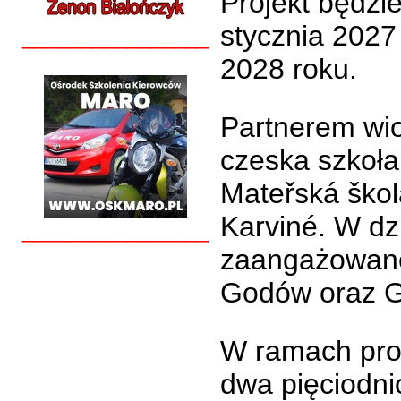
Projekt będzi
stycznia 2027
________________
2028 roku.
Partnerem wio
czeska szkoła
Mateřská škol
Karviné. W dz
________________
zaangażowane
Godów oraz G
W ramach pro
dwa pięciodni