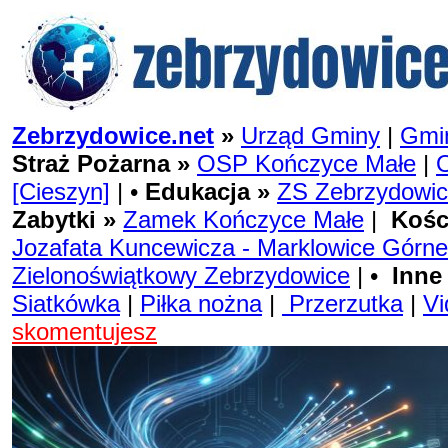
Zebrzydowice.net
»
Urząd Gminy
|
Gmin
Straż Pożarna »
OSP Kończyce Małe
|
[Cieszyn]
| •
Edukacja »
ZS Zebrzydowi
Zabytki »
Zamek Kończyce Małe
|
Kośc
Jozafata Kuncewicza - Marklowice Górne
Zielonoświątkowy Zebrzydowice
| •
Inne
Siatkówka
|
Piłka nożna
|
Przerzutka
|
Vi
skomentujesz