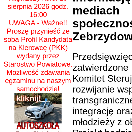
sierpnia 2026 godz.
mediach
16:00
społeczno
UWAGA - Ważne!!
Proszę przynieść ze
Zebrzydow
sobą Profil Kandydata
na Kierowcę (PKK)
Przedsięwzięc
wydany przez
Starostwo Powiatowe.
zatwierdzone 
Możliwość zdawania
Komitet Steru
egzaminu na naszym
rozwijanie ws
samochodzie!
transgraniczn
integrację ora
młodzieży z ob