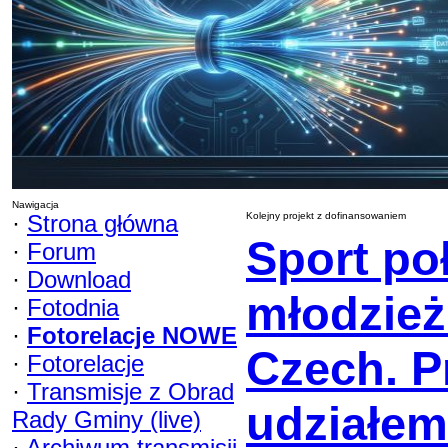
Nawigacja
·
Strona główna
Kolejny projekt z dofinansowaniem
Sport po
·
Forum
·
Download
młodzież 
·
Fotodnia
·
Fotorelacje NOWE
Czech. P
·
Fotorelacje
·
Transmisje z Obrad
udziałe
Rady Gminy (live)
·
Archiwum transmisji