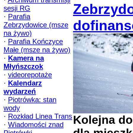
Zebrzydo
sesji RG
·
Parafia
dofinan
Zebrzydowice (msze
na żywo)
·
Parafia Kończyce
Małe (msze na żywo)
·
Kamera na
Młyńszczok
·
videorepotaże
·
Kalendarz
wydarzeń
·
Piotrówka: stan
wody
·
Rozkład Linea Trans
Kolejna d
·
Wiadomości znad
dla miesz
Piotrówki