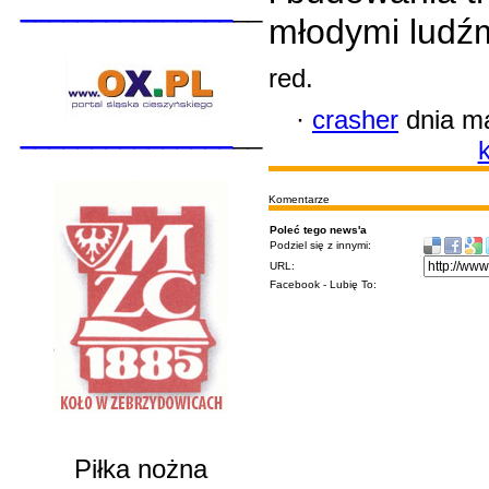
_______________
__
młodymi ludźm
red.
·
crasher
dnia ma
_______________
__
k
Komentarze
Poleć tego news'a
Podziel się z innymi:
URL:
Facebook - Lubię To:
Piłka nożna