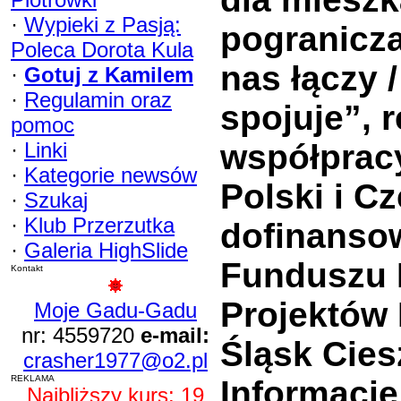
·
Wypieki z Pasją:
pogranicza
Poleca Dorota Kula
nas łączy 
·
Gotuj z Kamilem
·
Regulamin oraz
spojuje”, 
pomoc
·
Linki
współprac
·
Kategorie newsów
Polski i C
·
Szukaj
·
Klub Przerzutka
dofinanso
·
Galeria HighSlide
Funduszu 
Kontakt
Projektów
Moje Gadu-Gadu
nr: 4559720
e-mail:
Śląsk Cies
crasher1977@o2.pl
REKLAMA
Informację
Najbliższy kurs: 19