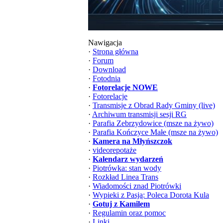
Nawigacja
·
Strona główna
·
Forum
·
Download
·
Fotodnia
·
Fotorelacje NOWE
·
Fotorelacje
·
Transmisje z Obrad Rady Gminy (live)
·
Archiwum transmisji sesji RG
·
Parafia Zebrzydowice (msze na żywo)
·
Parafia Kończyce Małe (msze na żywo)
·
Kamera na Młyńszczok
·
videorepotaże
·
Kalendarz wydarzeń
·
Piotrówka: stan wody
·
Rozkład Linea Trans
·
Wiadomości znad Piotrówki
·
Wypieki z Pasją: Poleca Dorota Kula
·
Gotuj z Kamilem
·
Regulamin oraz pomoc
·
Linki