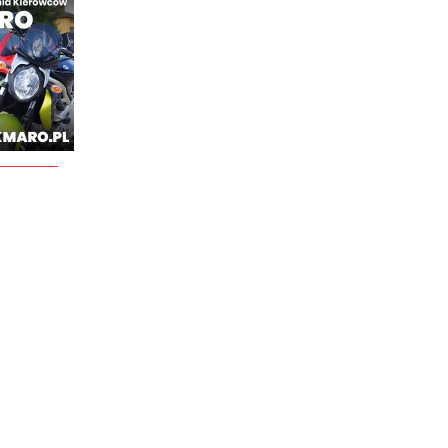
________