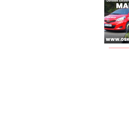
________