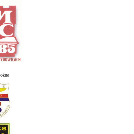
nożna