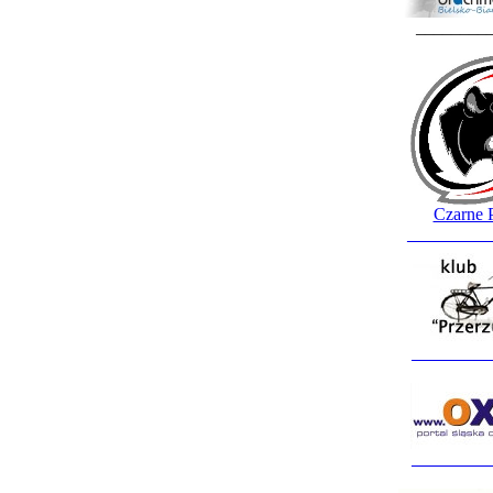
________
Czarne 
_________
_________
_________