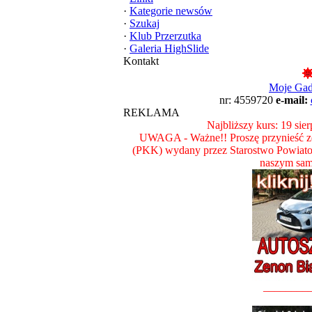
·
Kategorie newsów
·
Szukaj
·
Klub Przerzutka
·
Galeria HighSlide
Kontakt
Moje Ga
nr: 4559720
e-mail:
REKLAMA
Najbliższy kurs: 19 sie
UWAGA - Ważne!! Proszę przynieść ze
(PKK) wydany przez Starostwo Powiat
naszym sam
________