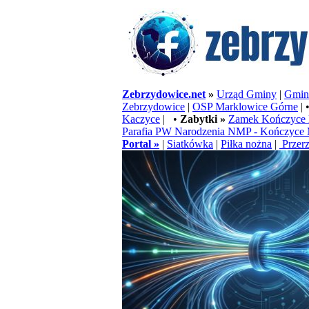
Zebrzydowice.net
»
Urząd Gminy
|
Gminn
Zebrzydowice
|
OSP Marklowice Górne
| 
Kaczyce
| •
Zabytki »
Zamek Kończyce 
Parafia PW Narodzenia NMP - Kończyce 
Portal »
|
Siatkówka
|
Piłka nożna
|
Przerz