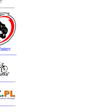
________
Pantery
_________
______
__
______
__