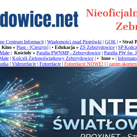
e Centrum Informacji
|
Wiadomości znad Piotrówki
|
GOK
| •
Straż 
•
Kino »
Piast - [Cieszyn]
| •
Edukacja »
ZS Zebrzydowice
|
SP Kończ
Małe
|
Kościoły »
Parafia PWNMP - Zebrzydowice
|
Parafia PW św. 
Małe
|
Kościół Zielonoświątkowy Zebrzydowice
| •
Inne »
|
Informato
utka
|
Videorelacje
|
Fotorelacje
|
Fotorelacje NOWE!
| |
zanim skoment