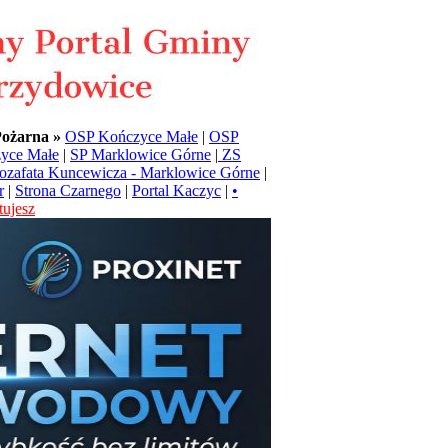
Pożarna »
OSP Kończyce Małe
|
OSP
yce Małe
|
SP Marklowice Górne
|
ZS
Jozafata Kuncewicza - Marklowice Górne
|
r
|
Strona Czarnego
|
Portal Kaczyc
|
•
ujesz