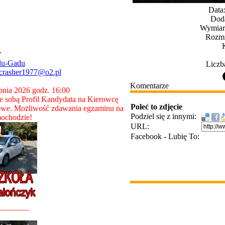
Data
Dod
Wymiary
Rozmi
du-Gadu
Liczb
crasher1977@o2.pl
Komentarze
rpnia 2026 godz. 16:00
 sobą Profil Kandydata na Kierowcę
Poleć to zdjęcie
owe. Możliwość zdawania egzaminu na
Podziel się z innymi:
ochodzie!
URL:
Facebook - Lubię To:
________