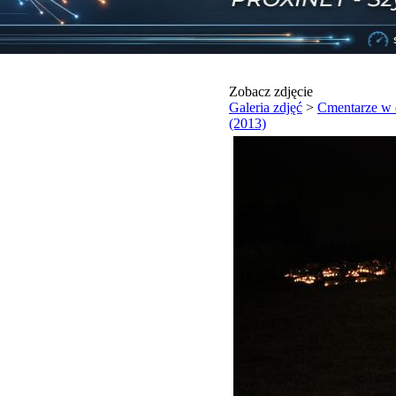
Zobacz zdjęcie
Galeria zdjęć
>
Cmentarze w 
(2013)