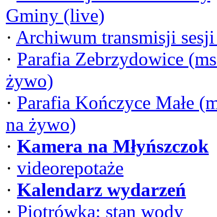
Gminy (live)
·
Archiwum transmisji sesj
·
Parafia Zebrzydowice (ms
żywo)
·
Parafia Kończyce Małe (
na żywo)
·
Kamera na Młyńszczok
·
videorepotaże
·
Kalendarz wydarzeń
·
Piotrówka: stan wody