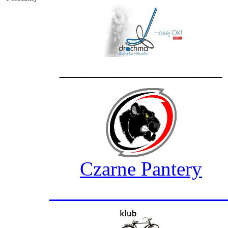
________________
Czarne Pantery
_________________