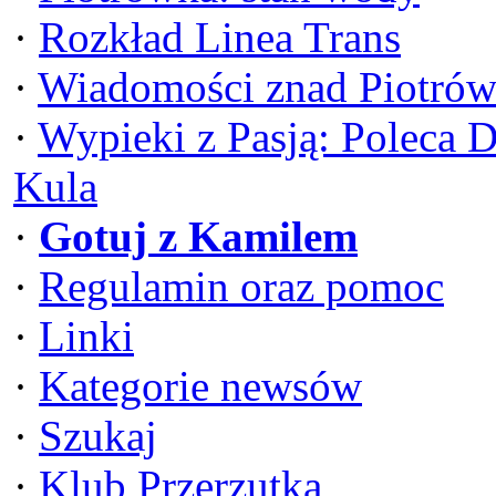
·
Rozkład Linea Trans
·
Wiadomości znad Piotrów
·
Wypieki z Pasją: Poleca 
Kula
·
Gotuj z Kamilem
·
Regulamin oraz pomoc
·
Linki
·
Kategorie newsów
·
Szukaj
·
Klub Przerzutka