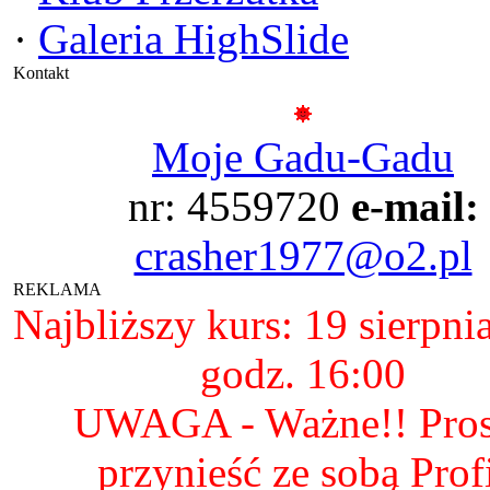
·
Galeria HighSlide
Kontakt
Moje Gadu-Gadu
nr: 4559720
e-mail:
crasher1977@o2.pl
REKLAMA
Najbliższy kurs: 19 sierpni
godz. 16:00
UWAGA - Ważne!! Pro
przynieść ze sobą Prof