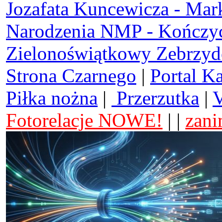
Jozafata Kuncewicza - Mar
Narodzenia NMP - Kończy
Zielonoświątkowy Zebrzy
Strona Czarnego
|
Portal K
Piłka nożna
|
Przerzutka
|
V
Fotorelacje NOWE!
| |
zani