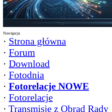
Nawigacja
·
Strona główna
·
Forum
·
Download
·
Fotodnia
·
Fotorelacje NOWE
·
Fotorelacje
·
Transmisje z Obrad Rady