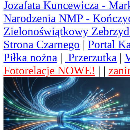
Jozafata Kuncewicza - Mar
Narodzenia NMP - Kończy
Zielonoświątkowy Zebrzy
Strona Czarnego
|
Portal K
Piłka nożna
|
Przerzutka
|
V
Fotorelacje NOWE!
| |
zani