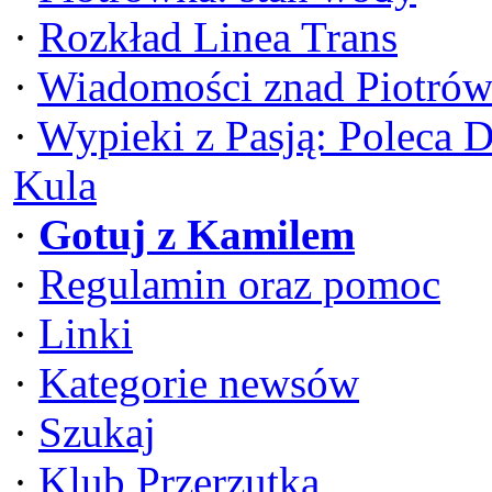
·
Rozkład Linea Trans
·
Wiadomości znad Piotrów
·
Wypieki z Pasją: Poleca 
Kula
·
Gotuj z Kamilem
·
Regulamin oraz pomoc
·
Linki
·
Kategorie newsów
·
Szukaj
·
Klub Przerzutka