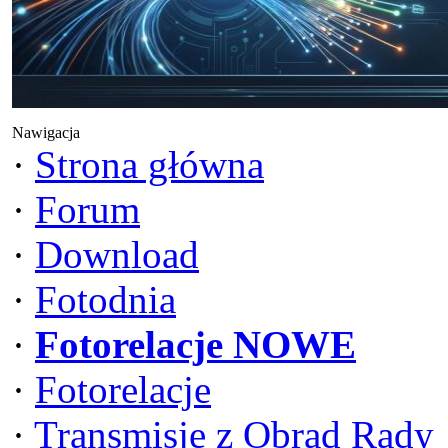
Nawigacja
·
Strona główna
·
Forum
·
Download
·
Fotodnia
·
Fotorelacje NOWE
·
Fotorelacje
·
Transmisje z Obrad Rady