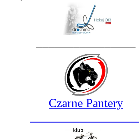
________________
Czarne Pantery
_________________