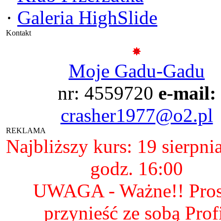
·
Galeria HighSlide
Kontakt
Moje Gadu-Gadu
nr: 4559720
e-mail:
crasher1977@o2.pl
REKLAMA
Najbliższy kurs: 19 sierpni
godz. 16:00
UWAGA - Ważne!! Pro
przynieść ze sobą Prof