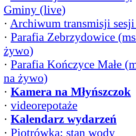
Gminy (live)
·
Archiwum transmisji sesj
·
Parafia Zebrzydowice (ms
żywo)
·
Parafia Kończyce Małe (
na żywo)
·
Kamera na Młyńszczok
·
videorepotaże
·
Kalendarz wydarzeń
·
Piotrówka: stan wody