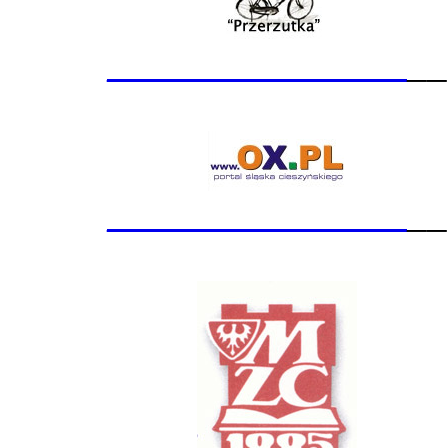
_______________
__
_______________
__