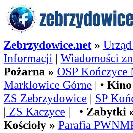
Zebrzydowice.net
»
Urząd
Informacji
|
Wiadomości zn
Pożarna »
OSP Kończyce 
Marklowice Górne
| •
Kino
ZS Zebrzydowice
|
SP Koń
|
ZS Kaczyce
| •
Zabytki 
Kościoły »
Parafia PWNMP