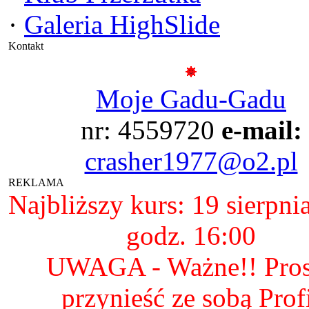
·
Galeria HighSlide
Kontakt
Moje Gadu-Gadu
nr: 4559720
e-mail:
crasher1977@o2.pl
REKLAMA
Najbliższy kurs: 19 sierpni
godz. 16:00
UWAGA - Ważne!! Pro
przynieść ze sobą Prof