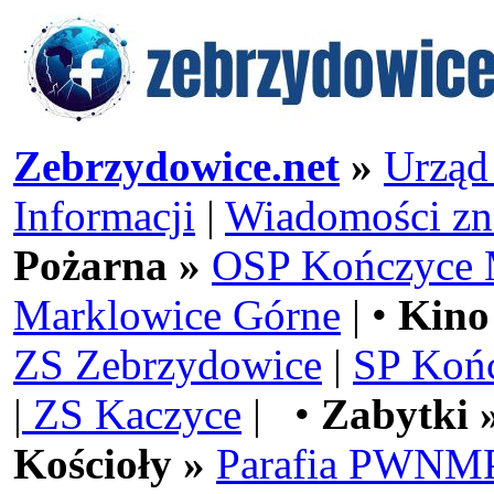
Zebrzydowice.net
»
Urząd
Informacji
|
Wiadomości zn
Pożarna »
OSP Kończyce 
Marklowice Górne
| •
Kino
ZS Zebrzydowice
|
SP Koń
|
ZS Kaczyce
| •
Zabytki 
Kościoły »
Parafia PWNMP