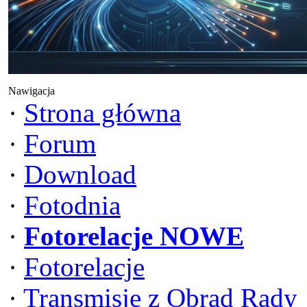
Nawigacja
·
Strona główna
·
Forum
·
Download
·
Fotodnia
·
Fotorelacje NOWE
·
Fotorelacje
·
Transmisje z Obrad Rady