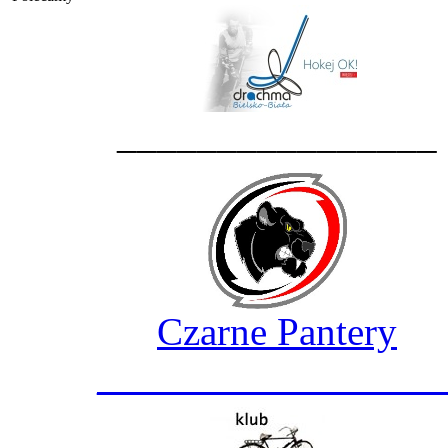
________________
Czarne Pantery
_________________