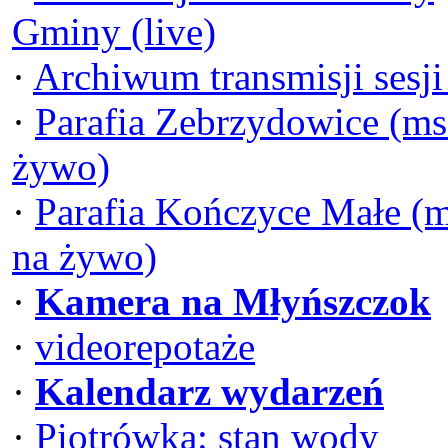
Gminy (live)
·
Archiwum transmisji sesj
·
Parafia Zebrzydowice (ms
żywo)
·
Parafia Kończyce Małe (
na żywo)
·
Kamera na Młyńszczok
·
videorepotaże
·
Kalendarz wydarzeń
·
Piotrówka: stan wody