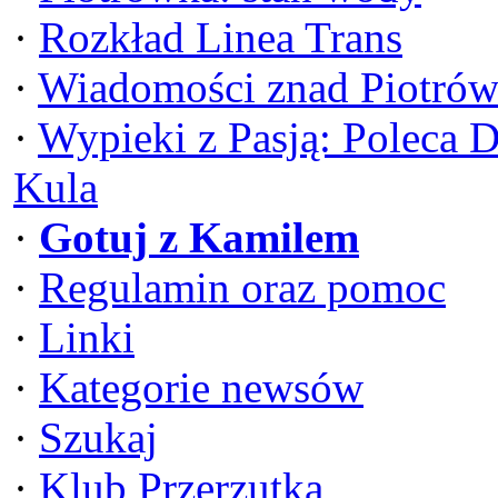
·
Rozkład Linea Trans
·
Wiadomości znad Piotrów
·
Wypieki z Pasją: Poleca 
Kula
·
Gotuj z Kamilem
·
Regulamin oraz pomoc
·
Linki
·
Kategorie newsów
·
Szukaj
·
Klub Przerzutka