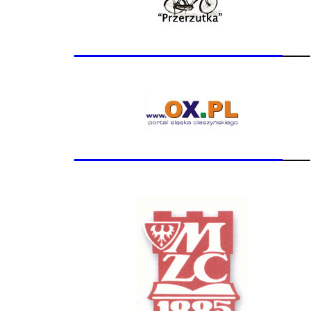
_______________
__
_______________
__