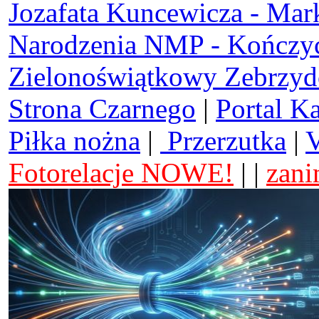
Jozafata Kuncewicza - Mar
Narodzenia NMP - Kończy
Zielonoświątkowy Zebrzy
Strona Czarnego
|
Portal K
Piłka nożna
|
Przerzutka
|
V
Fotorelacje NOWE!
| |
zani