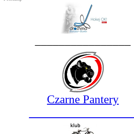
________________
Czarne Pantery
_________________