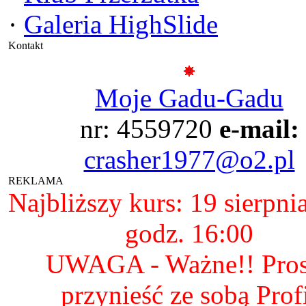
·
Galeria HighSlide
Kontakt
Moje Gadu-Gadu
nr: 4559720
e-mail:
crasher1977@o2.pl
REKLAMA
Najbliższy kurs: 19 sierpni
godz. 16:00
UWAGA - Ważne!! Pro
przynieść ze sobą Prof