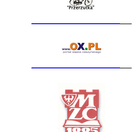
_______________
__
_______________
__