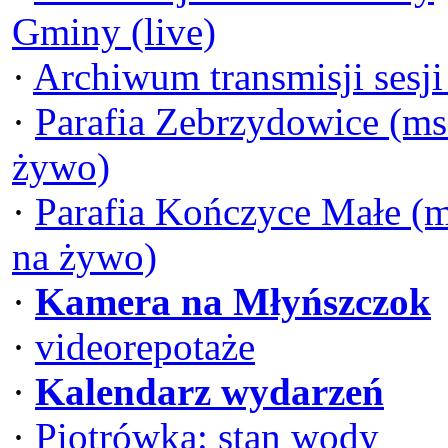
Gminy (live)
·
Archiwum transmisji sesj
·
Parafia Zebrzydowice (ms
żywo)
·
Parafia Kończyce Małe (
na żywo)
·
Kamera na Młyńszczok
·
videorepotaże
·
Kalendarz wydarzeń
·
Piotrówka: stan wody