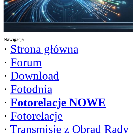
Nawigacja
·
Strona główna
·
Forum
·
Download
·
Fotodnia
·
Fotorelacje NOWE
·
Fotorelacje
·
Transmisje z Obrad Rady