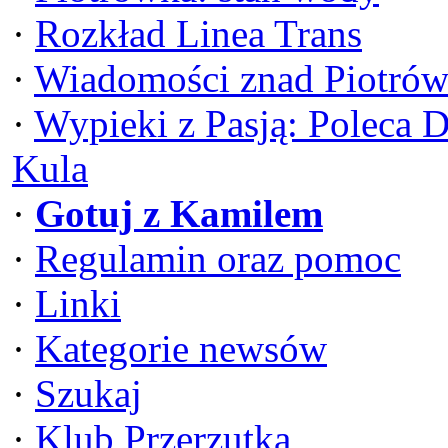
·
Rozkład Linea Trans
·
Wiadomości znad Piotrów
·
Wypieki z Pasją: Poleca 
Kula
·
Gotuj z Kamilem
·
Regulamin oraz pomoc
·
Linki
·
Kategorie newsów
·
Szukaj
·
Klub Przerzutka