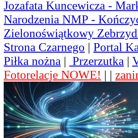
Jozafata Kuncewicza - Mar
Narodzenia NMP - Kończy
Zielonoświątkowy Zebrzy
Strona Czarnego
|
Portal K
Piłka nożna
|
Przerzutka
|
V
Fotorelacje NOWE!
| |
zani