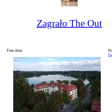
Zagrało The Out
Foto dnia:
Po
Go