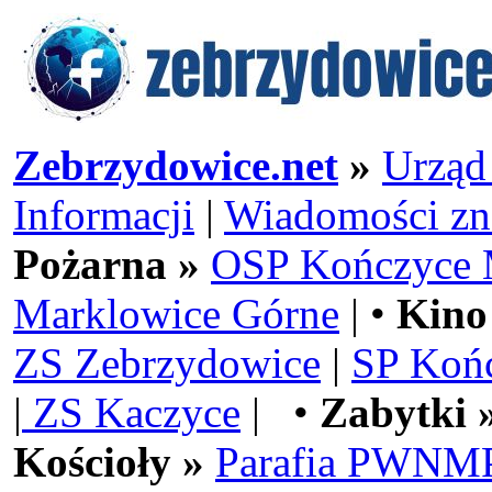
Zebrzydowice.net
»
Urząd
Informacji
|
Wiadomości zn
Pożarna »
OSP Kończyce 
Marklowice Górne
| •
Kino
ZS Zebrzydowice
|
SP Koń
|
ZS Kaczyce
| •
Zabytki 
Kościoły »
Parafia PWNMP