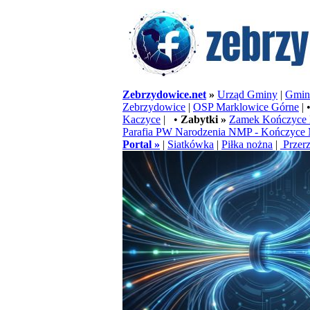
Zebrzydowice.net
»
Urząd Gminy
|
Gminn
Zebrzydowice
|
OSP Marklowice Górne
| 
Kaczyce
| •
Zabytki »
Zamek Kończyce 
Parafia PW Narodzenia NMP - Kończyce 
Portal »
|
Siatkówka
|
Piłka nożna
|
Przerz