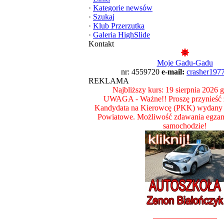
·
Kategorie newsów
·
Szukaj
·
Klub Przerzutka
·
Galeria HighSlide
Kontakt
Moje Gadu-Gadu
nr: 4559720
e-mail:
crasher197
REKLAMA
Najbliższy kurs: 19 sierpnia 2026 
UWAGA - Ważne!! Proszę przynieść z
Kandydata na Kierowcę (PKK) wydany 
Powiatowe. Możliwość zdawania egza
samochodzie!
________________