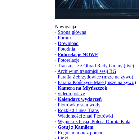
Nawigacja
·
Strona główna
·
Forum
·
Download
·
Fotodnia
·
Fotorelacje NOWE
·
Fotorelacje
·
Transmisje z Obrad Rady Gminy (live)
·
Archiwum transmisji sesji RG
·
Parafia Zebrzydowice (msze na żywo)
·
Parafia Kończyce Małe (msze na żywo)
·
Kamera na Młyńszczok
·
videorepotaże
·
Kalendarz wydarzeń
·
Piotrówka: stan wody
·
Rozkład Linea Trans
·
Wiadomości znad Piotrówki
·
Wypieki z Pasją: Poleca Dorota Kula
·
Gotuj z Kamilem
·
Regulamin oraz pomoc
·
Linki