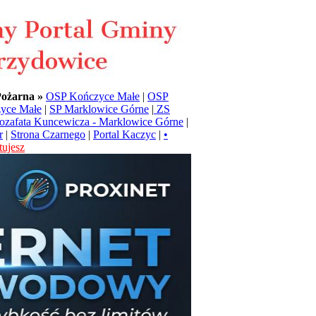
Pożarna »
OSP Kończyce Małe
|
OSP
yce Małe
|
SP Marklowice Górne
|
ZS
Jozafata Kuncewicza - Marklowice Górne
|
r
|
Strona Czarnego
|
Portal Kaczyc
|
•
ujesz