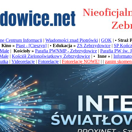
e Centrum Informacji
|
Wiadomości znad Piotrówki
|
GOK
| •
Straż 
•
Kino »
Piast - [Cieszyn]
| •
Edukacja »
ZS Zebrzydowice
|
SP Kończ
Małe
|
Kościoły »
Parafia PWNMP - Zebrzydowice
|
Parafia PW św. 
Małe
|
Kościół Zielonoświątkowy Zebrzydowice
| •
Inne »
|
Informato
utka
|
Videorelacje
|
Fotorelacje
|
Fotorelacje NOWE!
| |
zanim skoment