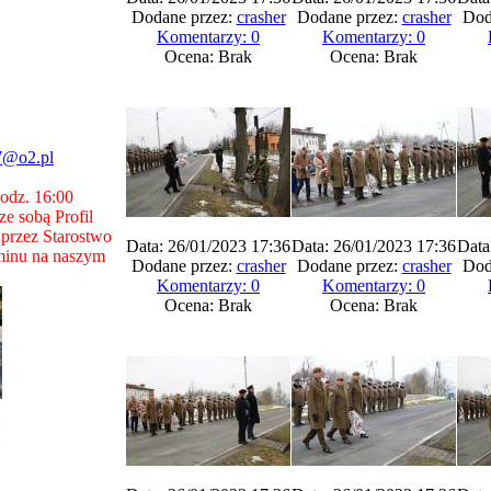
Dodane przez:
crasher
Dodane przez:
crasher
Dod
Komentarzy: 0
Komentarzy: 0
Ocena: Brak
Ocena: Brak
7@o2.pl
godz. 16:00
e sobą Profil
przez Starostwo
Data: 26/01/2023 17:36
Data: 26/01/2023 17:36
Data
minu na naszym
Dodane przez:
crasher
Dodane przez:
crasher
Dod
Komentarzy: 0
Komentarzy: 0
Ocena: Brak
Ocena: Brak