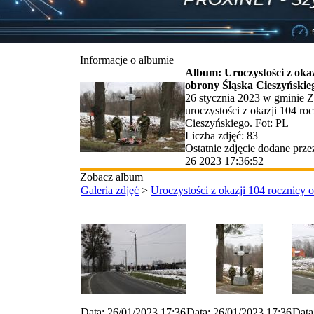
Informacje o albumie
Album: Uroczystości z okaz
obrony Śląska Cieszyńskie
26 stycznia 2023 w gminie 
uroczystości z okazji 104 ro
Cieszyńskiego. Fot: PL
Liczba zdjęć: 83
Ostatnie zdjęcie dodane prz
26 2023 17:36:52
Zobacz album
Galeria zdjęć
>
Uroczystości z okazji 104 rocznicy 
Data: 26/01/2023 17:36
Data: 26/01/2023 17:36
Data