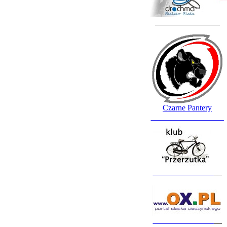
________________
Czarne Pantery
__________________
_______________
__
_______________
__