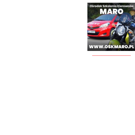
________________