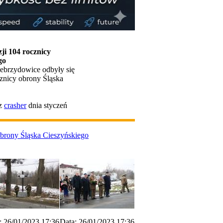
ji 104 rocznicy
go
Zebrzydowice odbyły się
cznicy obrony Śląska
ez
crasher
dnia styczeń
obrony Śląska Cieszyńskiego
: 26/01/2023 17:36
Data: 26/01/2023 17:36