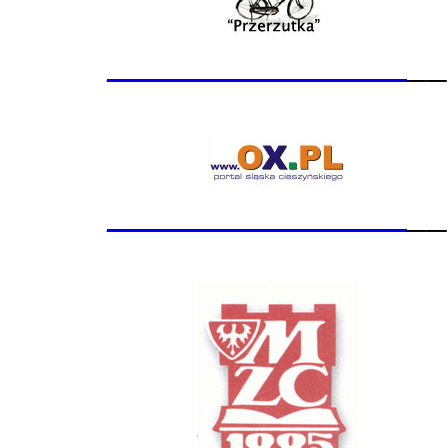
_______________
__
_______________
__