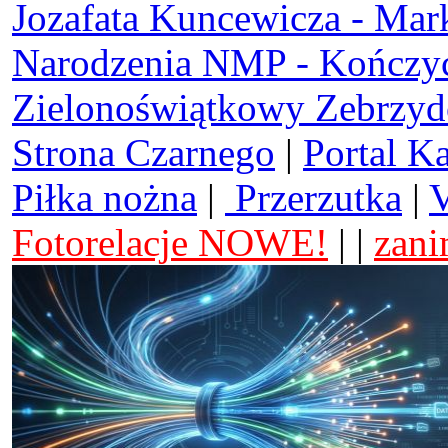
Jozafata Kuncewicza - Mar
Narodzenia NMP - Kończy
Zielonoświątkowy Zebrzy
Strona Czarnego
|
Portal K
Piłka nożna
|
Przerzutka
|
V
Fotorelacje NOWE!
| |
zani