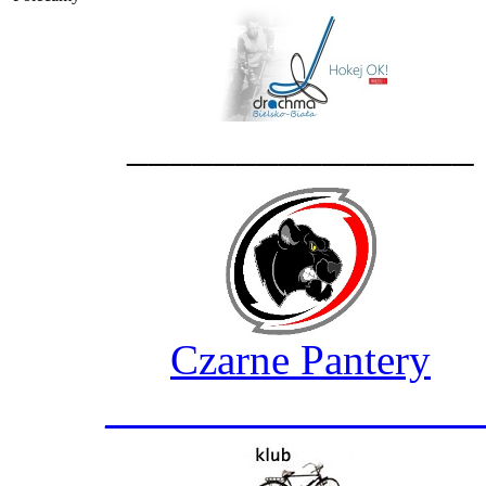
________________
Czarne Pantery
_________________