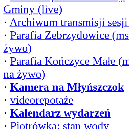
Gminy (live)
·
Archiwum transmisji sesj
·
Parafia Zebrzydowice (ms
żywo)
·
Parafia Kończyce Małe (
na żywo)
·
Kamera na Młyńszczok
·
videorepotaże
·
Kalendarz wydarzeń
·
Piotrówka: stan wody