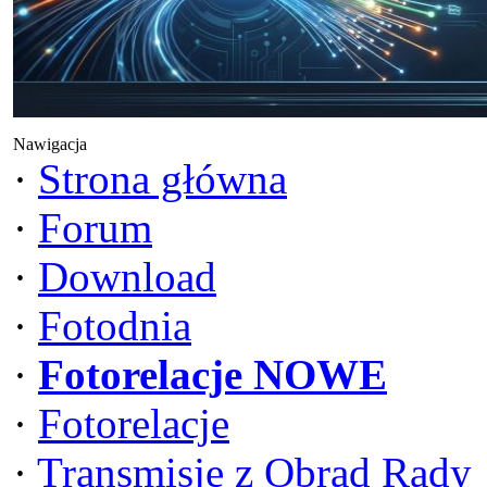
Nawigacja
·
Strona główna
·
Forum
·
Download
·
Fotodnia
·
Fotorelacje NOWE
·
Fotorelacje
·
Transmisje z Obrad Rady