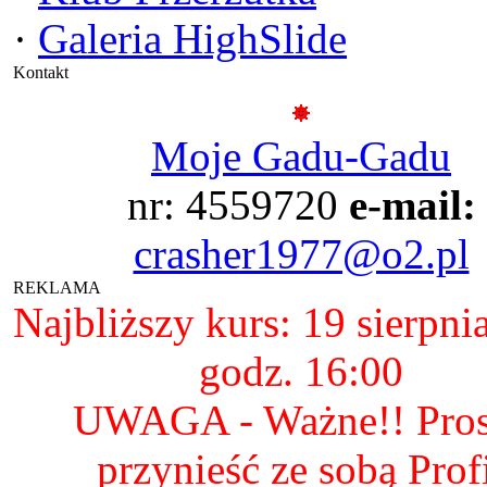
·
Galeria HighSlide
Kontakt
Moje Gadu-Gadu
nr: 4559720
e-mail:
crasher1977@o2.pl
REKLAMA
Najbliższy kurs: 19 sierpni
godz. 16:00
UWAGA - Ważne!! Pro
przynieść ze sobą Prof