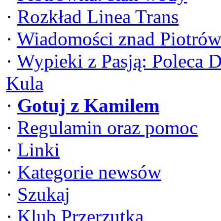
·
Rozkład Linea Trans
·
Wiadomości znad Piotrów
·
Wypieki z Pasją: Poleca 
Kula
·
Gotuj z Kamilem
·
Regulamin oraz pomoc
·
Linki
·
Kategorie newsów
·
Szukaj
·
Klub Przerzutka