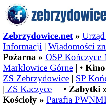
Zebrzydowice.net
»
Urząd
Informacji
|
Wiadomości zn
Pożarna »
OSP Kończyce 
Marklowice Górne
| •
Kino
ZS Zebrzydowice
|
SP Koń
|
ZS Kaczyce
| •
Zabytki 
Kościoły »
Parafia PWNMP