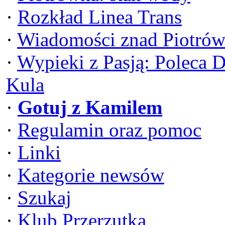
·
Rozkład Linea Trans
·
Wiadomości znad Piotrów
·
Wypieki z Pasją: Poleca 
Kula
·
Gotuj z Kamilem
·
Regulamin oraz pomoc
·
Linki
·
Kategorie newsów
·
Szukaj
·
Klub Przerzutka