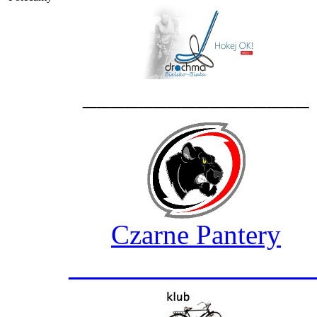
________________
Czarne Pantery
_________________