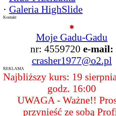
·
Galeria HighSlide
Kontakt
Moje Gadu-Gadu
nr: 4559720
e-mail:
crasher1977@o2.pl
REKLAMA
Najbliższy kurs: 19 sierpni
godz. 16:00
UWAGA - Ważne!! Pro
przynieść ze sobą Prof