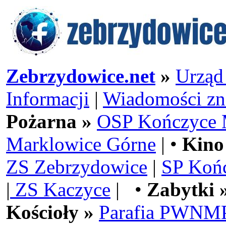
Zebrzydowice.net
»
Urząd
Informacji
|
Wiadomości zn
Pożarna »
OSP Kończyce 
Marklowice Górne
| •
Kino
ZS Zebrzydowice
|
SP Koń
|
ZS Kaczyce
| •
Zabytki 
Kościoły »
Parafia PWNMP