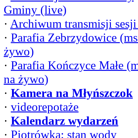
Gminy (live)
·
Archiwum transmisji sesj
·
Parafia Zebrzydowice (ms
żywo)
·
Parafia Kończyce Małe (
na żywo)
·
Kamera na Młyńszczok
·
videorepotaże
·
Kalendarz wydarzeń
·
Piotrówka: stan wody