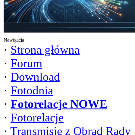
Nawigacja
·
Strona główna
·
Forum
·
Download
·
Fotodnia
·
Fotorelacje NOWE
·
Fotorelacje
·
Transmisje z Obrad Rady