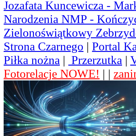
Jozafata Kuncewicza - Mar
Narodzenia NMP - Kończy
Zielonoświątkowy Zebrzy
Strona Czarnego
|
Portal K
Piłka nożna
|
Przerzutka
|
V
Fotorelacje NOWE!
| |
zani