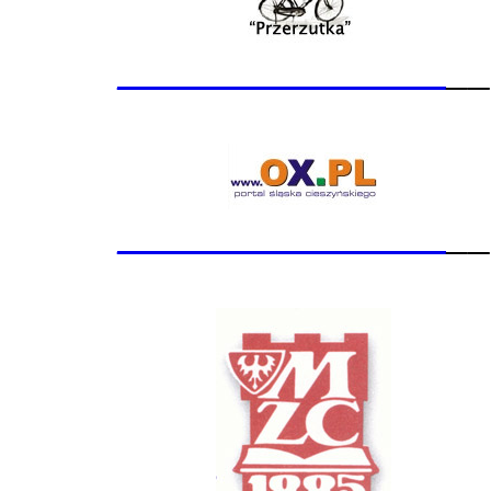
_______________
__
_______________
__