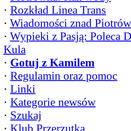
·
Rozkład Linea Trans
·
Wiadomości znad Piotrów
·
Wypieki z Pasją: Poleca 
Kula
·
Gotuj z Kamilem
·
Regulamin oraz pomoc
·
Linki
·
Kategorie newsów
·
Szukaj
·
Klub Przerzutka