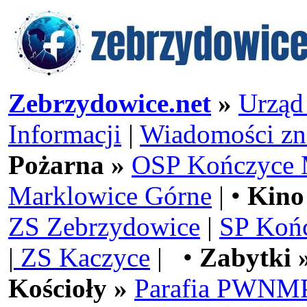
Zebrzydowice.net
»
Urząd
Informacji
|
Wiadomości zn
Pożarna »
OSP Kończyce 
Marklowice Górne
| •
Kino
ZS Zebrzydowice
|
SP Koń
|
ZS Kaczyce
| •
Zabytki 
Kościoły »
Parafia PWNMP