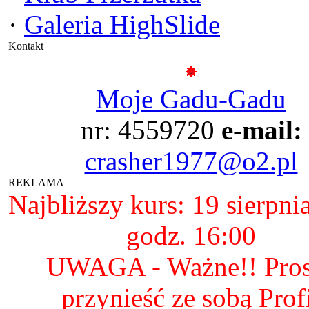
·
Galeria HighSlide
Kontakt
Moje Gadu-Gadu
nr: 4559720
e-mail:
crasher1977@o2.pl
REKLAMA
Najbliższy kurs: 19 sierpni
godz. 16:00
UWAGA - Ważne!! Pro
przynieść ze sobą Prof