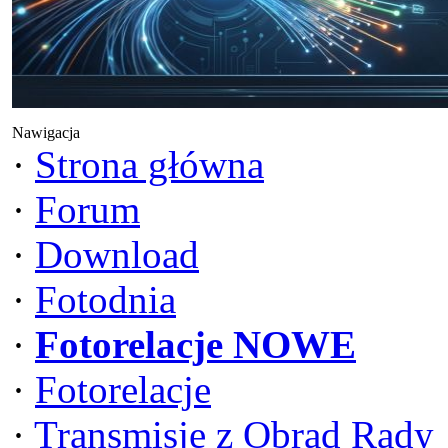
Nawigacja
·
Strona główna
·
Forum
·
Download
·
Fotodnia
·
Fotorelacje NOWE
·
Fotorelacje
·
Transmisje z Obrad Rady