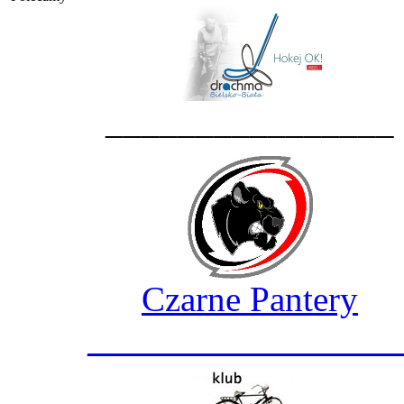
________________
Czarne Pantery
_________________