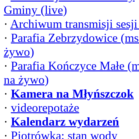
Gminy (live)
·
Archiwum transmisji sesj
·
Parafia Zebrzydowice (ms
żywo)
·
Parafia Kończyce Małe (
na żywo)
·
Kamera na Młyńszczok
·
videorepotaże
·
Kalendarz wydarzeń
·
Piotrówka: stan wody