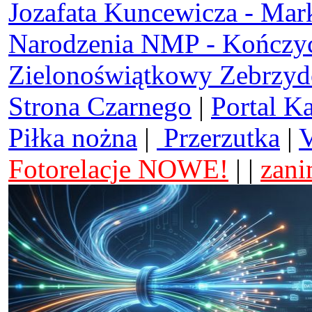
Jozafata Kuncewicza - Mar
Narodzenia NMP - Kończy
Zielonoświątkowy Zebrzy
Strona Czarnego
|
Portal K
Piłka nożna
|
Przerzutka
|
V
Fotorelacje NOWE!
| |
zani