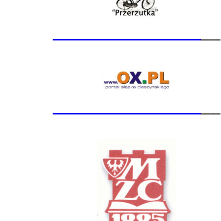
_______________
__
_______________
__