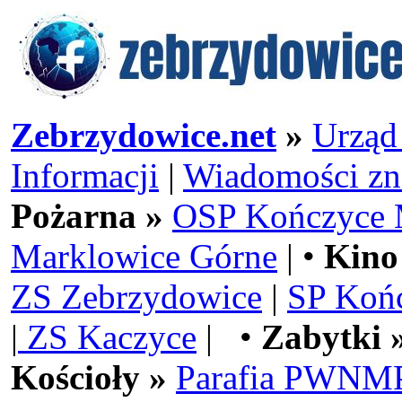
Zebrzydowice.net
»
Urząd
Informacji
|
Wiadomości zn
Pożarna »
OSP Kończyce 
Marklowice Górne
| •
Kino
ZS Zebrzydowice
|
SP Koń
|
ZS Kaczyce
| •
Zabytki 
Kościoły »
Parafia PWNMP