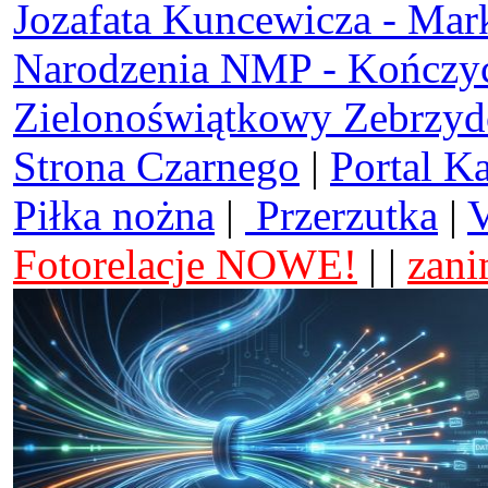
Jozafata Kuncewicza - Mar
Narodzenia NMP - Kończy
Zielonoświątkowy Zebrzy
Strona Czarnego
|
Portal K
Piłka nożna
|
Przerzutka
|
V
Fotorelacje NOWE!
| |
zani