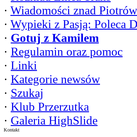
·
Wiadomości znad Piotrów
·
Wypieki z Pasją: Poleca 
·
Gotuj z Kamilem
·
Regulamin oraz pomoc
·
Linki
·
Kategorie newsów
·
Szukaj
·
Klub Przerzutka
·
Galeria HighSlide
Kontakt