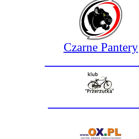
Czarne Pantery
_______________
______________