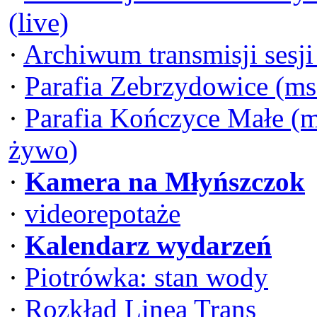
(live)
·
Archiwum transmisji sesj
·
Parafia Zebrzydowice (ms
·
Parafia Kończyce Małe (m
żywo)
·
Kamera na Młyńszczok
·
videorepotaże
·
Kalendarz wydarzeń
·
Piotrówka: stan wody
·
Rozkład Linea Trans