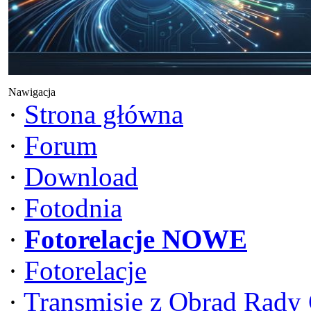
Nawigacja
·
Strona główna
·
Forum
·
Download
·
Fotodnia
·
Fotorelacje NOWE
·
Fotorelacje
·
Transmisje z Obrad Rady