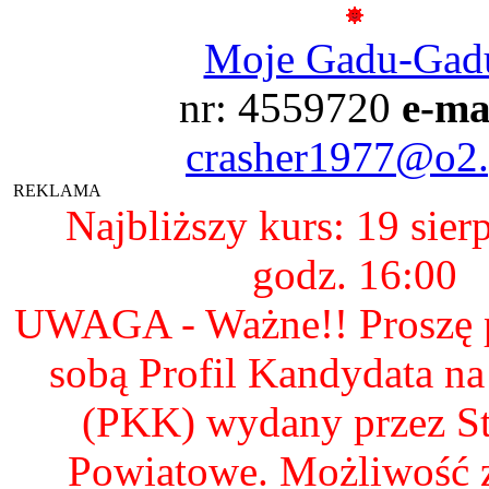
Moje Gadu-Gad
nr: 4559720
e-ma
crasher1977@o2.
REKLAMA
Najbliższy kurs: 19 sier
godz. 16:00
UWAGA - Ważne!! Proszę p
sobą Profil Kandydata n
(PKK) wydany przez S
Powiatowe. Możliwość 