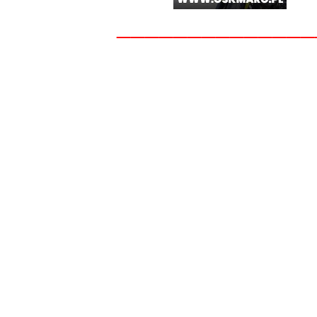
______________