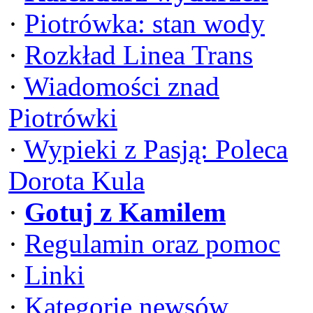
·
Piotrówka: stan wody
·
Rozkład Linea Trans
·
Wiadomości znad
Piotrówki
·
Wypieki z Pasją: Poleca
Dorota Kula
·
Gotuj z Kamilem
·
Regulamin oraz pomoc
·
Linki
·
Kategorie newsów