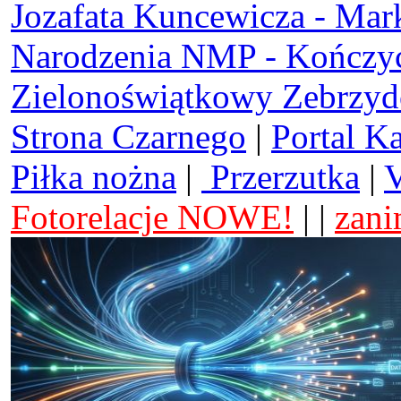
Jozafata Kuncewicza - Mar
Narodzenia NMP - Kończy
Zielonoświątkowy Zebrzy
Strona Czarnego
|
Portal K
Piłka nożna
|
Przerzutka
|
V
Fotorelacje NOWE!
| |
zani