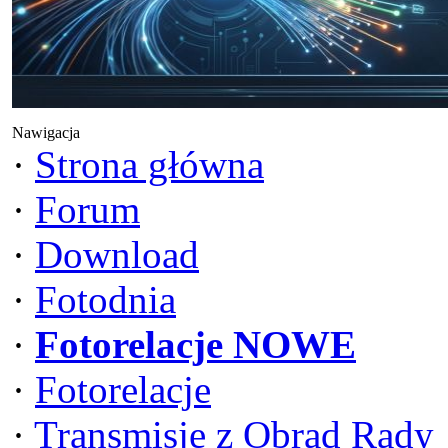
Nawigacja
·
Strona główna
·
Forum
·
Download
·
Fotodnia
·
Fotorelacje NOWE
·
Fotorelacje
·
Transmisje z Obrad Rady