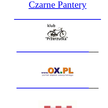
Czarne Pantery
__________________
_______________
__
_______________
__