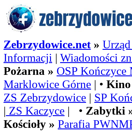
Zebrzydowice.net
»
Urząd
Informacji
|
Wiadomości zn
Pożarna »
OSP Kończyce 
Marklowice Górne
| •
Kino
ZS Zebrzydowice
|
SP Koń
|
ZS Kaczyce
| •
Zabytki 
Kościoły »
Parafia PWNMP