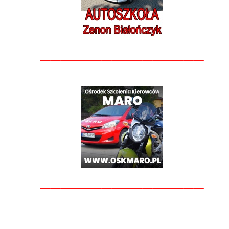
________________
________________