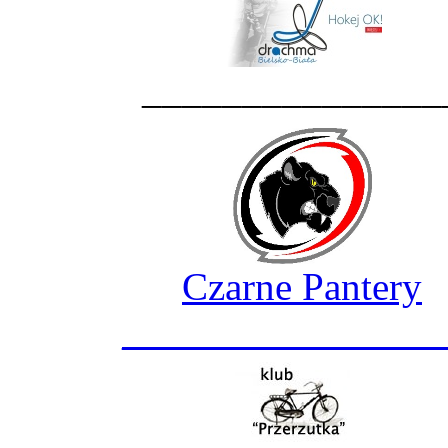
_______________
Czarne Pantery
________________