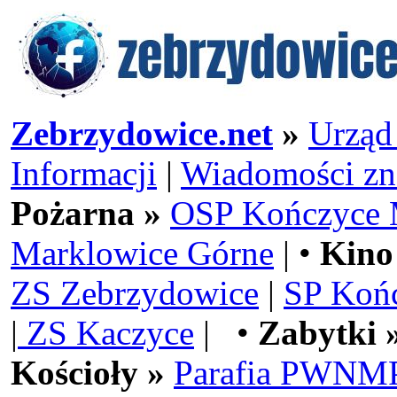
Zebrzydowice.net
»
Urząd
Informacji
|
Wiadomości zn
Pożarna »
OSP Kończyce 
Marklowice Górne
| •
Kino
ZS Zebrzydowice
|
SP Koń
|
ZS Kaczyce
| •
Zabytki 
Kościoły »
Parafia PWNMP