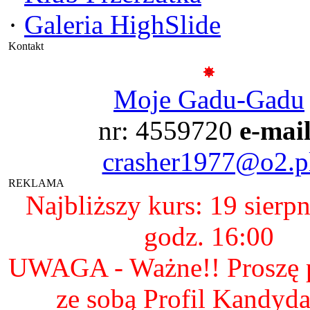
·
Galeria HighSlide
Kontakt
Moje Gadu-Gadu
nr: 4559720
e-mail
crasher1977@o2.p
REKLAMA
Najbliższy kurs: 19 sierp
godz. 16:00
UWAGA - Ważne!! Proszę p
ze sobą Profil Kandyda