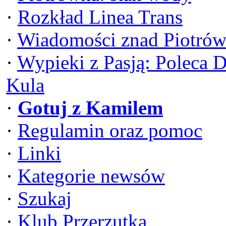
·
Rozkład Linea Trans
·
Wiadomości znad Piotrów
·
Wypieki z Pasją: Poleca 
Kula
·
Gotuj z Kamilem
·
Regulamin oraz pomoc
·
Linki
·
Kategorie newsów
·
Szukaj
·
Klub Przerzutka