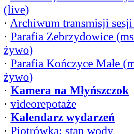
(live)
·
Archiwum transmisji sesj
·
Parafia Zebrzydowice (ms
żywo)
·
Parafia Kończyce Małe (m
żywo)
·
Kamera na Młyńszczok
·
videorepotaże
·
Kalendarz wydarzeń
·
Piotrówka: stan wody