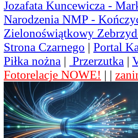
Jozafata Kuncewicza - Mar
Narodzenia NMP - Kończy
Zielonoświątkowy Zebrzy
Strona Czarnego
|
Portal K
Piłka nożna
|
Przerzutka
|
V
Fotorelacje NOWE!
| |
zani