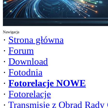
Nawigacja
·
Strona główna
·
Forum
·
Download
·
Fotodnia
·
Fotorelacje NOWE
·
Fotorelacje
·
Transmisje z Obrad Rady