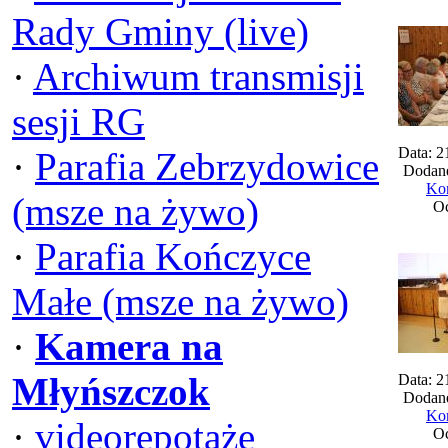
Rady Gminy (live)
·
Archiwum transmisji
sesji RG
Data: 2
·
Parafia Zebrzydowice
Dodane
Kom
(msze na żywo)
Oc
·
Parafia Kończyce
Małe (msze na żywo)
·
Kamera na
Młyńszczok
Data: 2
Dodane
Kom
·
videorepotaże
Oc