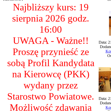
Najbliższy kurs: 19
sierpnia 2026 godz.
16:00
UWAGA - Ważne!!
Data: 2
Dodane
Proszę przynieść ze
Kom
Oc
sobą Profil Kandydata
na Kierowcę (PKK)
wydany przez
Starostwo Powiatowe.
Data: 2
Dodane
Możliwość zdawania
Kom