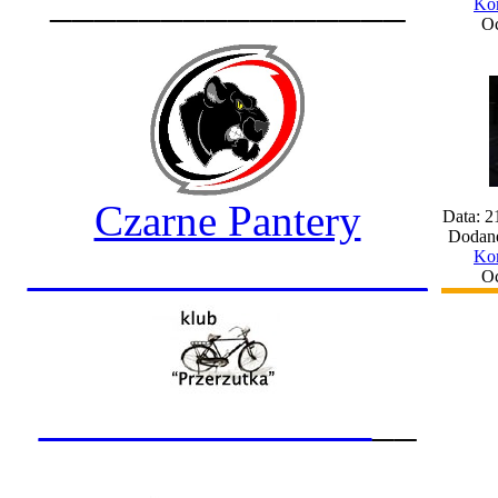
________________
Kom
Oc
Czarne Pantery
Data: 2
Dodane
__________________
Kom
Oc
_______________
__