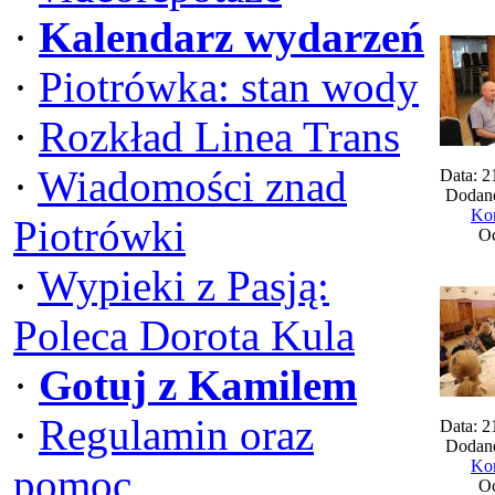
·
Kalendarz wydarzeń
·
Piotrówka: stan wody
·
Rozkład Linea Trans
·
Wiadomości znad
Data: 2
Dodane
Kom
Piotrówki
Oc
·
Wypieki z Pasją:
Poleca Dorota Kula
·
Gotuj z Kamilem
·
Regulamin oraz
Data: 2
Dodane
Kom
pomoc
Oc