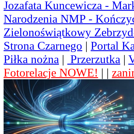
Jozafata Kuncewicza - Mar
Narodzenia NMP - Kończy
Zielonoświątkowy Zebrzy
Strona Czarnego
|
Portal K
Piłka nożna
|
Przerzutka
|
V
Fotorelacje NOWE!
| |
zani