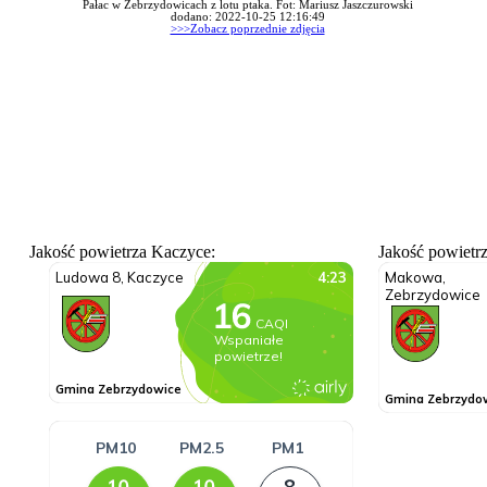
Pałac w Zebrzydowicach z lotu ptaka. Fot: Mariusz Jaszczurowski
dodano: 2022-10-25 12:16:49
>>>Zobacz poprzednie zdjęcia
Jakość powietrza Kaczyce:
Jakość powietr