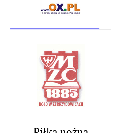
_______________
__
Piłka nożna