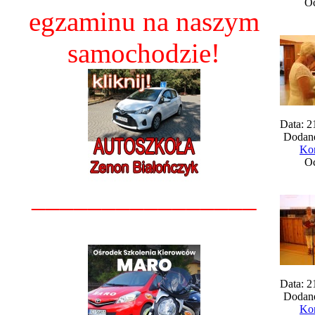
Oc
egzaminu na naszym
samochodzie!
Data: 2
Dodane
Kom
Oc
________________
Data: 2
Dodane
Kom