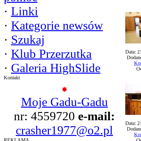
·
Linki
·
Kategorie newsów
·
Szukaj
·
Klub Przerzutka
Data: 2
Dodane
Kom
·
Galeria HighSlide
Oc
Kontakt
Moje Gadu-Gadu
nr: 4559720
e-mail:
Data: 2
crasher1977@o2.pl
Dodane
Kom
REKLAMA
Oc