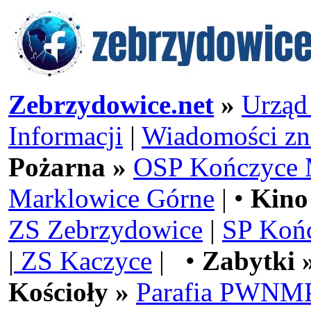
Zebrzydowice.net
»
Urząd
Informacji
|
Wiadomości zn
Pożarna »
OSP Kończyce 
Marklowice Górne
| •
Kino
ZS Zebrzydowice
|
SP Koń
|
ZS Kaczyce
| •
Zabytki 
Kościoły »
Parafia PWNMP