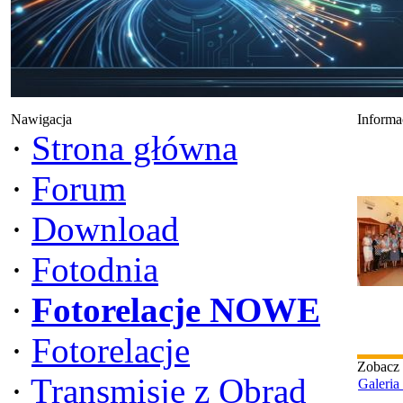
Nawigacja
Informa
·
Strona główna
·
Forum
·
Download
·
Fotodnia
·
Fotorelacje NOWE
·
Fotorelacje
Zobacz
·
Transmisje z Obrad
Galeria