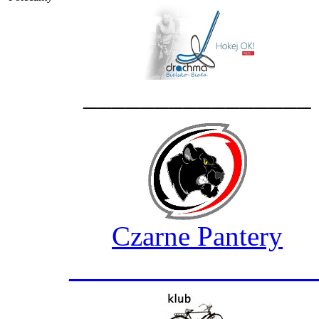
________________
Czarne Pantery
_________________