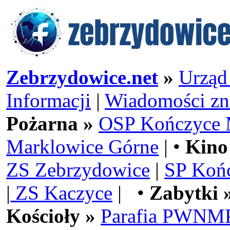
Zebrzydowice.net
»
Urząd
Informacji
|
Wiadomości zn
Pożarna »
OSP Kończyce 
Marklowice Górne
| •
Kino
ZS Zebrzydowice
|
SP Koń
|
ZS Kaczyce
| •
Zabytki 
Kościoły »
Parafia PWNMP