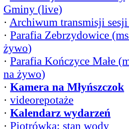
Gminy (live)
·
Archiwum transmisji sesj
·
Parafia Zebrzydowice (ms
żywo)
·
Parafia Kończyce Małe (
na żywo)
·
Kamera na Młyńszczok
·
videorepotaże
·
Kalendarz wydarzeń
·
Piotrówka: stan wody