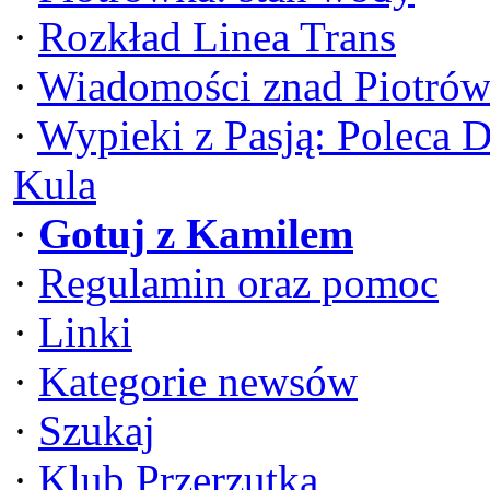
·
Rozkład Linea Trans
·
Wiadomości znad Piotrów
·
Wypieki z Pasją: Poleca 
Kula
·
Gotuj z Kamilem
·
Regulamin oraz pomoc
·
Linki
·
Kategorie newsów
·
Szukaj
·
Klub Przerzutka