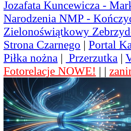
Jozafata Kuncewicza - Mar
Narodzenia NMP - Kończy
Zielonoświątkowy Zebrzy
Strona Czarnego
|
Portal K
Piłka nożna
|
Przerzutka
|
V
Fotorelacje NOWE!
| |
zani