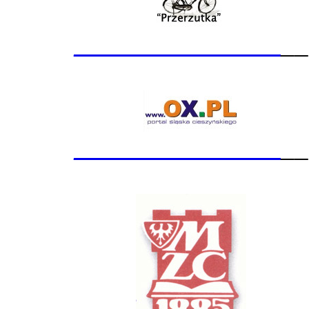
_______________
__
_______________
__