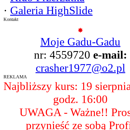
·
Galeria HighSlide
Kontakt
Moje Gadu-Gadu
nr: 4559720
e-mail:
crasher1977@o2.pl
REKLAMA
Najbliższy kurs: 19 sierpni
godz. 16:00
UWAGA - Ważne!! Pro
przynieść ze sobą Prof