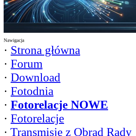
Nawigacja
·
Strona główna
·
Forum
·
Download
·
Fotodnia
·
Fotorelacje NOWE
·
Fotorelacje
·
Transmisje z Obrad Rady