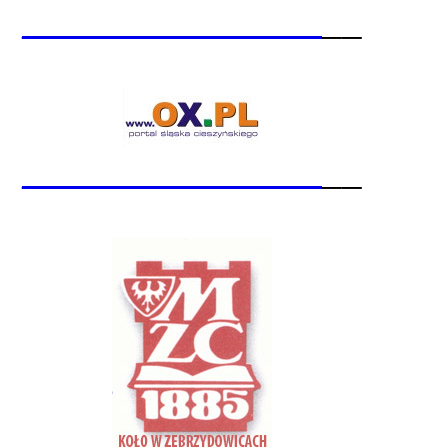
_______________
__
_______________
__