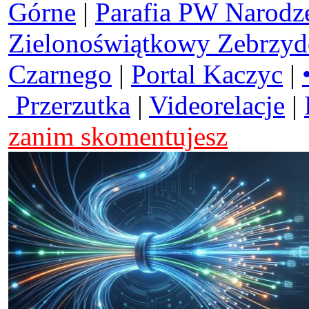
Górne
|
Parafia PW Narodz
Zielonoświątkowy Zebrzy
Czarnego
|
Portal Kaczyc
|
Przerzutka
|
Videorelacje
|
zanim skomentujesz