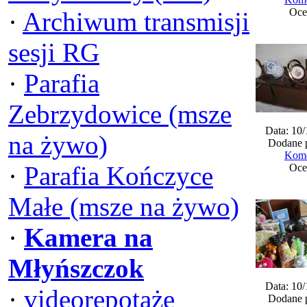
Oce
·
Archiwum transmisji
sesji RG
·
Parafia
Zebrzydowice (msze
Data: 10
na żywo)
Dodane 
Kome
·
Parafia Kończyce
Oce
Małe (msze na żywo)
·
Kamera na
Młyńszczok
Data: 10
·
videorepotaże
Dodane 