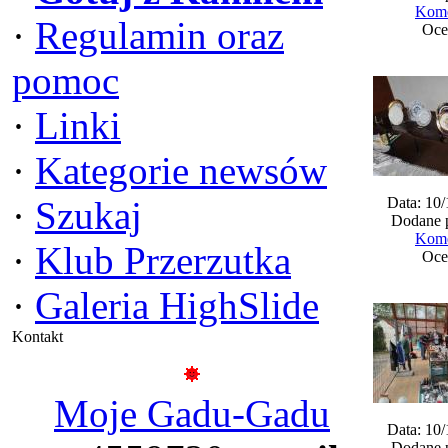
Kome
·
Regulamin oraz
Oce
pomoc
·
Linki
·
Kategorie newsów
·
Szukaj
Data: 10
Dodane 
Kome
·
Klub Przerzutka
Oce
·
Galeria HighSlide
Kontakt
Moje Gadu-Gadu
Data: 10
Dodane 