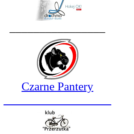
________________
Czarne Pantery
__________________