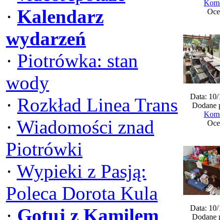
Kome
·
Kalendarz
Oce
wydarzeń
·
Piotrówka: stan
wody
Data: 10
·
Rozkład Linea Trans
Dodane 
Kome
·
Wiadomości znad
Oce
Piotrówki
·
Wypieki z Pasją:
Poleca Dorota Kula
Data: 10
·
Gotuj z Kamilem
Dodane 