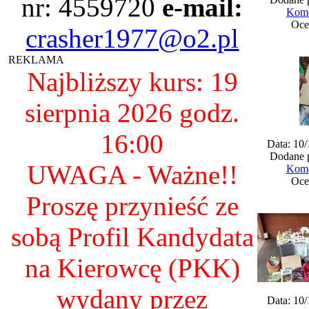
nr: 4559720
e-mail:
Kome
Oce
crasher1977@o2.pl
REKLAMA
Najbliższy kurs: 19
sierpnia 2026 godz.
16:00
Data: 10
Dodane 
UWAGA - Ważne!!
Kome
Oce
Proszę przynieść ze
sobą Profil Kandydata
na Kierowcę (PKK)
wydany przez
Data: 10