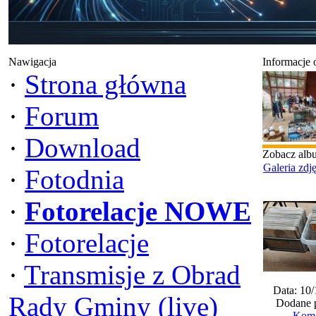
Nawigacja
Informacje 
·
Strona główna
·
Forum
·
Download
Zobacz alb
Galeria zdj
·
Fotodnia
·
Fotorelacje NOWE
·
Fotorelacje
·
Transmisje z Obrad
Data: 10
Rady Gminy (live)
Dodane 
Kome