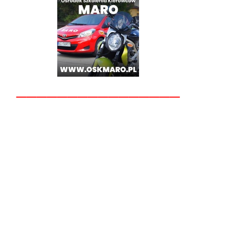
________________