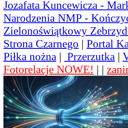
Jozafata Kuncewicza - Mar
Narodzenia NMP - Kończy
Zielonoświątkowy Zebrzy
Strona Czarnego
|
Portal K
Piłka nożna
|
Przerzutka
|
V
Fotorelacje NOWE!
| |
zani