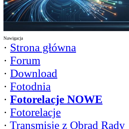
Nawigacja
·
Strona główna
·
Forum
·
Download
·
Fotodnia
·
Fotorelacje NOWE
·
Fotorelacje
·
Transmisje z Obrad Rady