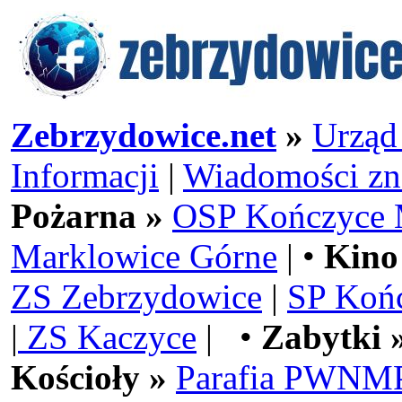
Zebrzydowice.net
»
Urząd
Informacji
|
Wiadomości zn
Pożarna »
OSP Kończyce 
Marklowice Górne
| •
Kino
ZS Zebrzydowice
|
SP Koń
|
ZS Kaczyce
| •
Zabytki 
Kościoły »
Parafia PWNMP