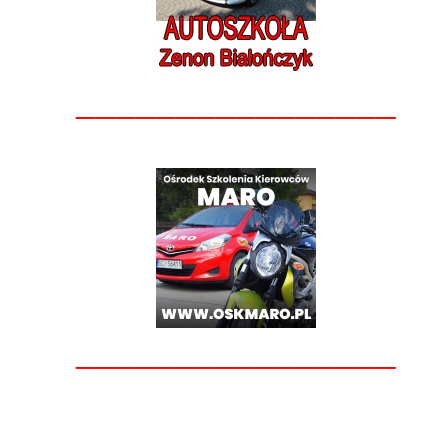
________________
________________