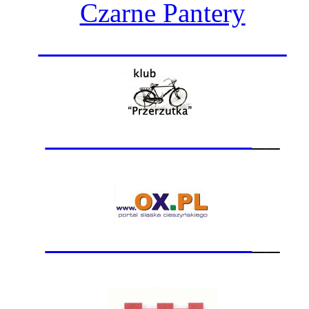
Czarne Pantery
__________________
_______________
__
_______________
__