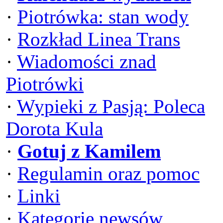
·
Piotrówka: stan wody
·
Rozkład Linea Trans
·
Wiadomości znad
Piotrówki
·
Wypieki z Pasją: Poleca
Dorota Kula
·
Gotuj z Kamilem
·
Regulamin oraz pomoc
·
Linki
·
Kategorie newsów