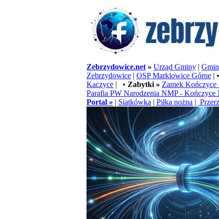
Zebrzydowice.net
»
Urząd Gminy
|
Gminn
Zebrzydowice
|
OSP Marklowice Górne
| 
Kaczyce
| •
Zabytki »
Zamek Kończyce 
Parafia PW Narodzenia NMP - Kończyce 
Portal »
|
Siatkówka
|
Piłka nożna
|
Przerz