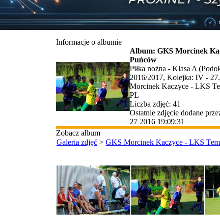
Informacje o albumie
Album: GKS Morcinek Ka
Puńców
Piłka nożna - Klasa A (Podo
2016/2017, Kolejka: IV - 2
Morcinek Kaczyce - LKS Te
PL
Liczba zdjęć: 41
Ostatnie zdjęcie dodane prz
27 2016 19:09:31
Zobacz album
Galeria zdjęć
>
GKS Morcinek Kaczyce - LKS Te