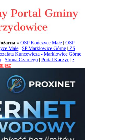
Pożarna »
OSP Kończyce Małe
|
OSP
yce Małe
|
SP Marklowice Górne
|
ZS
Jozafata Kuncewicza - Marklowice Górne
|
r
|
Strona Czarnego
|
Portal Kaczyc
|
•
ujesz