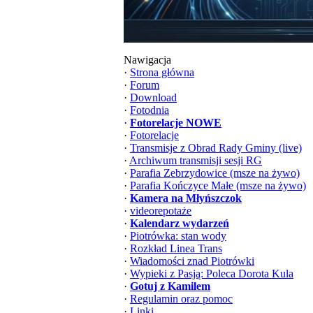
Nawigacja
·
Strona główna
·
Forum
·
Download
·
Fotodnia
·
Fotorelacje NOWE
·
Fotorelacje
·
Transmisje z Obrad Rady Gminy (live)
·
Archiwum transmisji sesji RG
·
Parafia Zebrzydowice (msze na żywo)
·
Parafia Kończyce Małe (msze na żywo)
·
Kamera na Młyńszczok
·
videorepotaże
·
Kalendarz wydarzeń
·
Piotrówka: stan wody
·
Rozkład Linea Trans
·
Wiadomości znad Piotrówki
·
Wypieki z Pasją: Poleca Dorota Kula
·
Gotuj z Kamilem
·
Regulamin oraz pomoc
·
Linki