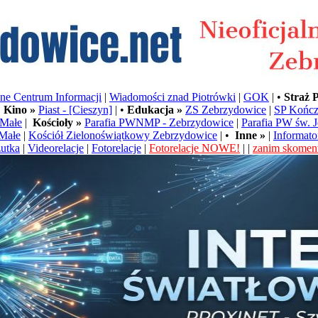
e Centrum Informacji
|
Wiadomości znad Piotrówki
|
GOK
| •
Straż 
•
Kino »
Piast - [Cieszyn]
| •
Edukacja »
ZS Zebrzydowice
|
SP Kończ
Małe
|
Kościoły »
Parafia PWNMP - Zebrzydowice
|
Parafia PW św. 
Małe
|
Kościół Zielonoświątkowy Zebrzydowice
| •
Inne »
|
Informato
utka
|
Videorelacje
|
Fotorelacje
|
Fotorelacje NOWE!
| |
zanim skoment