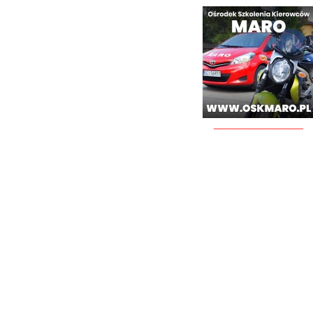
________________