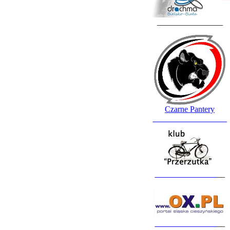
________________
Czarne Pantery
__________________
_______________
__
_______________
__