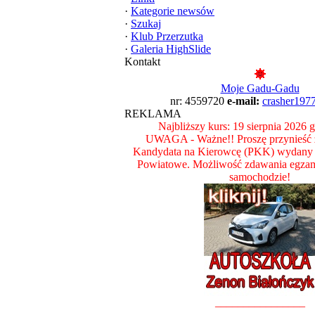
·
Kategorie newsów
·
Szukaj
·
Klub Przerzutka
·
Galeria HighSlide
Kontakt
Moje Gadu-Gadu
nr: 4559720
e-mail:
crasher197
REKLAMA
Najbliższy kurs: 19 sierpnia 2026 
UWAGA - Ważne!! Proszę przynieść z
Kandydata na Kierowcę (PKK) wydany 
Powiatowe. Możliwość zdawania egza
samochodzie!
________________