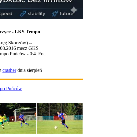
czyce - LKS Tempo
kręg Skoczów) --
7.08.2016 mecz GKS
mpo Puńców - 0:4. Fot.
ez
crasher
dnia sierpień
mpo Puńców