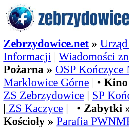
Zebrzydowice.net
»
Urząd
Informacji
|
Wiadomości zn
Pożarna »
OSP Kończyce 
Marklowice Górne
| •
Kino
ZS Zebrzydowice
|
SP Koń
|
ZS Kaczyce
| •
Zabytki 
Kościoły »
Parafia PWNMP