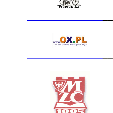
_______________
__
_______________
__