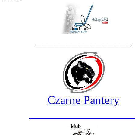
________________
Czarne Pantery
_________________