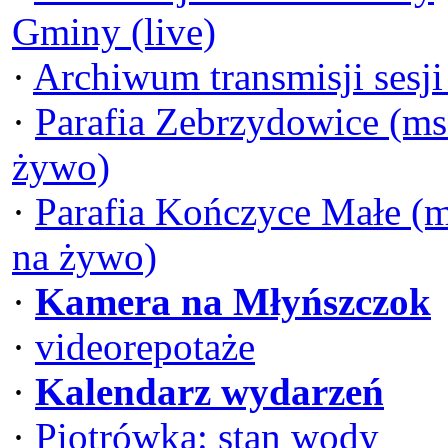
Gminy (live)
·
Archiwum transmisji sesj
·
Parafia Zebrzydowice (ms
żywo)
·
Parafia Kończyce Małe (
na żywo)
·
Kamera na Młyńszczok
·
videorepotaże
·
Kalendarz wydarzeń
·
Piotrówka: stan wody