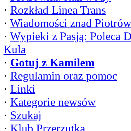
·
Rozkład Linea Trans
·
Wiadomości znad Piotrów
·
Wypieki z Pasją: Poleca 
Kula
·
Gotuj z Kamilem
·
Regulamin oraz pomoc
·
Linki
·
Kategorie newsów
·
Szukaj
·
Klub Przerzutka