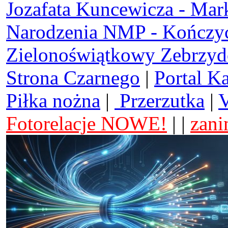
Jozafata Kuncewicza - Mar
Narodzenia NMP - Kończy
Zielonoświątkowy Zebrzy
Strona Czarnego
|
Portal K
Piłka nożna
|
Przerzutka
|
V
Fotorelacje NOWE!
| |
zani