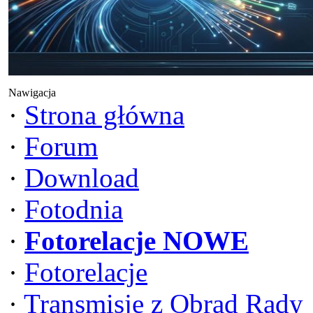
Nawigacja
·
Strona główna
·
Forum
·
Download
·
Fotodnia
·
Fotorelacje NOWE
·
Fotorelacje
·
Transmisje z Obrad Rady