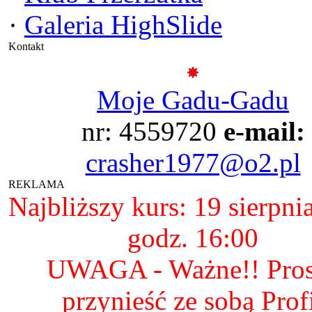
·
Galeria HighSlide
Kontakt
Moje Gadu-Gadu
nr: 4559720
e-mail:
crasher1977@o2.pl
REKLAMA
Najbliższy kurs: 19 sierpni
godz. 16:00
UWAGA - Ważne!! Pro
przynieść ze sobą Prof