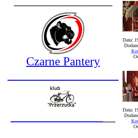
________________
Data: 1
Dodane
Kom
Oc
Czarne Pantery
__________________
Data: 1
_______________
__
Dodane
Kom
Oc