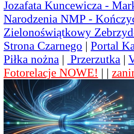
Jozafata Kuncewicza - Mar
Narodzenia NMP - Kończy
Zielonoświątkowy Zebrzy
Strona Czarnego
|
Portal K
Piłka nożna
|
Przerzutka
|
V
Fotorelacje NOWE!
| |
zani