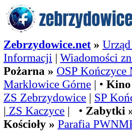
Zebrzydowice.net
»
Urząd
Informacji
|
Wiadomości zn
Pożarna »
OSP Kończyce 
Marklowice Górne
| •
Kino
ZS Zebrzydowice
|
SP Koń
|
ZS Kaczyce
| •
Zabytki 
Kościoły »
Parafia PWNMP