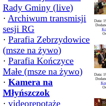
Rady Gminy (live)
·
Archiwum transmisji
Data: 1
Dodane
sesji RG
Ko
Oc
·
Parafia Zebrzydowice
(msze na żywo)
·
Parafia Kończyce
Małe (msze na żywo)
Data: 1
Dodane
·
Kamera na
Kom
Oc
Młyńszczok
·
videorepotaże