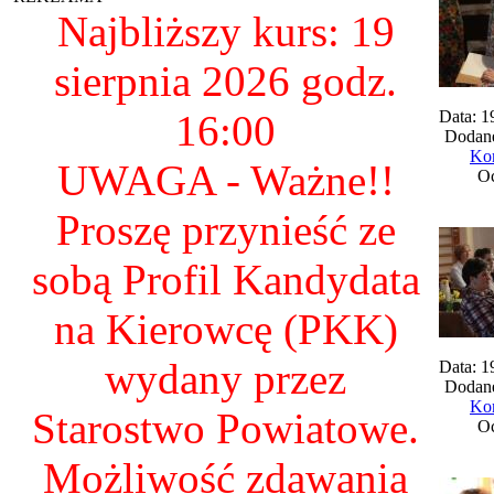
Najbliższy kurs: 19
sierpnia 2026 godz.
16:00
Data: 1
Dodane
Kom
UWAGA - Ważne!!
Oc
Proszę przynieść ze
sobą Profil Kandydata
na Kierowcę (PKK)
wydany przez
Data: 1
Dodane
Kom
Starostwo Powiatowe.
Oc
Możliwość zdawania