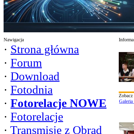
Nawigacja
Informa
·
Strona główna
·
Forum
·
Download
·
Fotodnia
Zobacz
·
Fotorelacje NOWE
Galeria
·
Fotorelacje
·
Transmisje z Obrad