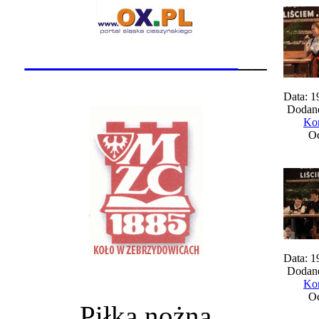
_______________
__
Data: 1
Dodane
Kom
Oc
Data: 1
Dodane
Kom
Oc
Piłka nożna