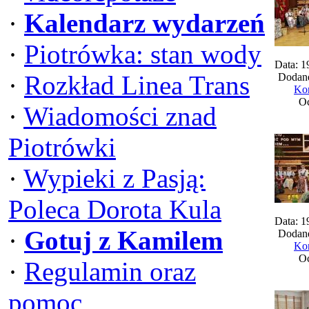
·
Kalendarz wydarzeń
·
Piotrówka: stan wody
Data: 1
·
Rozkład Linea Trans
Dodane
Kom
Oc
·
Wiadomości znad
Piotrówki
·
Wypieki z Pasją:
Poleca Dorota Kula
Data: 1
·
Gotuj z Kamilem
Dodane
Kom
Oc
·
Regulamin oraz
pomoc