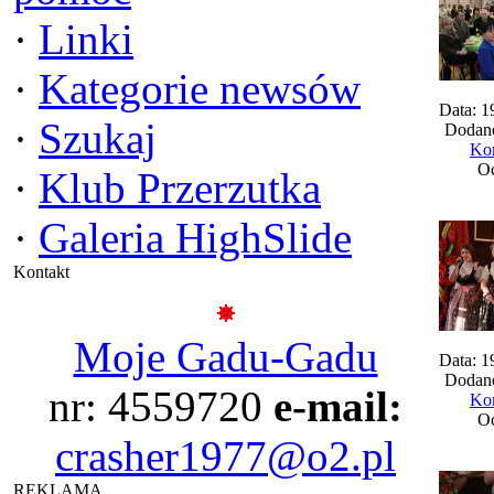
·
Linki
·
Kategorie newsów
Data: 1
·
Szukaj
Dodane
Kom
Oc
·
Klub Przerzutka
·
Galeria HighSlide
Kontakt
Moje Gadu-Gadu
Data: 1
Dodane
nr: 4559720
e-mail:
Kom
Oc
crasher1977@o2.pl
REKLAMA