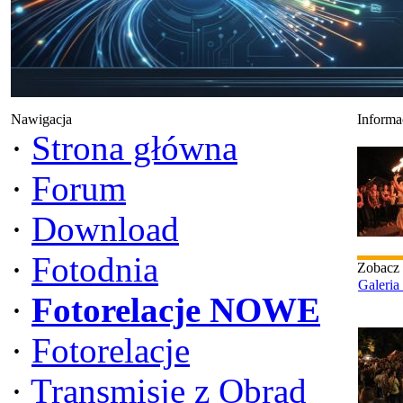
Nawigacja
Informa
·
Strona główna
·
Forum
·
Download
·
Fotodnia
Zobacz
Galeria
·
Fotorelacje NOWE
·
Fotorelacje
·
Transmisje z Obrad