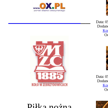
_______________
__
Data: 0
Dodane
Kom
Oc
Data: 0
Dodane
Kom
Oc
Piłka nożna