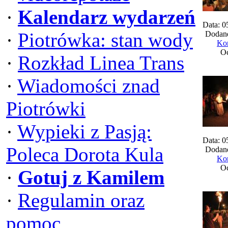
·
Kalendarz wydarzeń
Data: 0
·
Piotrówka: stan wody
Dodane
Kom
Oc
·
Rozkład Linea Trans
·
Wiadomości znad
Piotrówki
·
Wypieki z Pasją:
Data: 0
Poleca Dorota Kula
Dodane
Kom
Oc
·
Gotuj z Kamilem
·
Regulamin oraz
pomoc