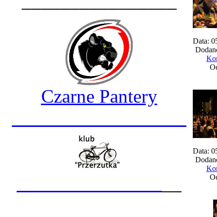
________________
Data: 0
Dodane
Kom
Oc
Czarne Pantery
__________________
Data: 0
Dodane
Kom
_______________
__
Oc