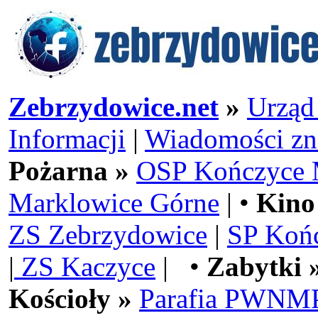
Zebrzydowice.net
»
Urząd
Informacji
|
Wiadomości zn
Pożarna »
OSP Kończyce 
Marklowice Górne
| •
Kino
ZS Zebrzydowice
|
SP Koń
|
ZS Kaczyce
| •
Zabytki 
Kościoły »
Parafia PWNMP