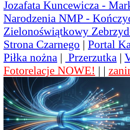
Jozafata Kuncewicza - Mar
Narodzenia NMP - Kończy
Zielonoświątkowy Zebrzy
Strona Czarnego
|
Portal K
Piłka nożna
|
Przerzutka
|
V
Fotorelacje NOWE!
| |
zani