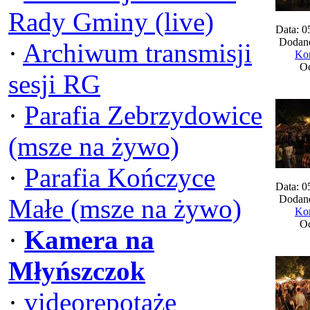
Rady Gminy (live)
Data: 0
Dodane
·
Archiwum transmisji
Kom
Oc
sesji RG
·
Parafia Zebrzydowice
(msze na żywo)
·
Parafia Kończyce
Data: 0
Dodane
Małe (msze na żywo)
Kom
Oc
·
Kamera na
Młyńszczok
·
videorepotaże