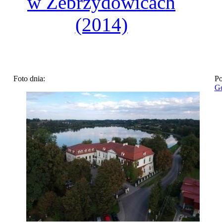
w Zebrzydowicach
(2014)
Foto dnia:
Po
Go