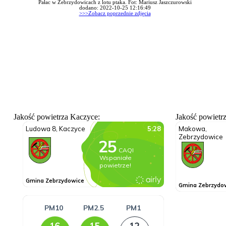
Pałac w Zebrzydowicach z lotu ptaka. Fot: Mariusz Jaszczurowski
dodano: 2022-10-25 12:16:49
>>>Zobacz poprzednie zdjęcia
Jakość powietrza Kaczyce:
Jakość powietr