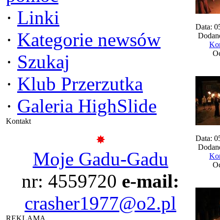
·
Linki
Data: 0
·
Kategorie newsów
Dodane
Kom
Oc
·
Szukaj
·
Klub Przerzutka
·
Galeria HighSlide
Kontakt
Data: 0
Dodane
Moje Gadu-Gadu
Kom
Oc
nr: 4559720
e-mail:
crasher1977@o2.pl
REKLAMA