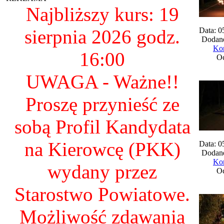
Najbliższy kurs: 19
sierpnia 2026 godz.
Data: 0
Dodane
Kom
16:00
Oc
UWAGA - Ważne!!
Proszę przynieść ze
sobą Profil Kandydata
na Kierowcę (PKK)
Data: 0
Dodane
Kom
wydany przez
Oc
Starostwo Powiatowe.
Możliwość zdawania