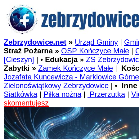
Zebrzydowice.net
»
Urząd Gminy
|
Gmin
Straż Pożarna »
OSP Kończyce Małe
|
[Cieszyn]
| •
Edukacja »
ZS Zebrzydowi
Zabytki »
Zamek Kończyce Małe
|
Kośc
Jozafata Kuncewicza - Marklowice Górne
Zielonoświątkowy Zebrzydowice
| •
Inne
Siatkówka
|
Piłka nożna
|
Przerzutka
|
Vi
skomentujesz