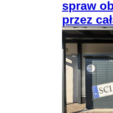
spraw o
przez ca