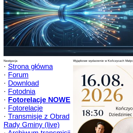
Nawigacja
Wyjątkowe wydarzenie w Kończycach Mały
·
Strona główna
·
Forum
·
Download
·
Fotodnia
·
Fotorelacje NOWE
·
Fotorelacje
·
Transmisje z Obrad
Rady Gminy (live)
·
Archiwum transmisji