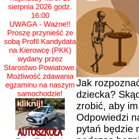
sierpnia 2026 godz.
16:00
UWAGA - Ważne!!
Proszę przynieść ze
sobą Profil Kandydata
na Kierowcę (PKK)
wydany przez
Starostwo Powiatowe.
Możliwość zdawania
Jak rozpozna
egzaminu na naszym
dziecka? Skąd
samochodzie!
zrobić, aby i
Odpowiedzi na
pytań będzie