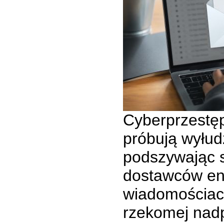
Cyberprzestęp
próbują wyłud
podszywając 
dostawców ene
wiadomościach
rzekomej nadp