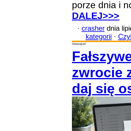
porze dnia i 
DALEJ>>>
·
crasher
dnia lip
kategorii
·
Czyt
Uważajcie!
Fałszywe
zwrocie 
daj się 