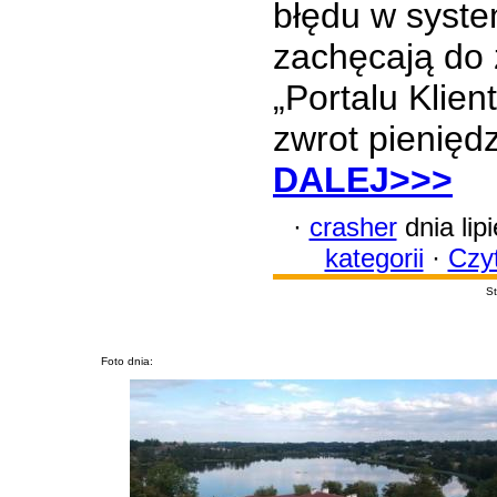
błędu w system
zachęcają do 
„Portalu Klien
zwrot pieniędz
DALEJ>>>
·
crasher
dnia lip
kategorii
·
Czyt
St
Foto dnia: