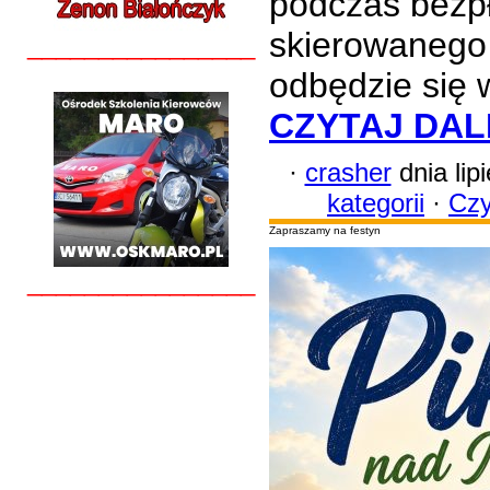
podczas bezp
skierowanego 
________________
odbędzie się 
CZYTAJ DAL
·
crasher
dnia lip
kategorii
·
Czy
Zapraszamy na festyn
________________