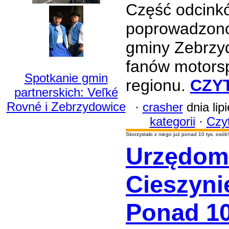
Część odcink
poprowadzono
gminy Zebrzyd
fanów motorsp
Spotkanie gmin
regionu.
CZY
partnerskich: Veľké
Rovné i Zebrzydowice
·
crasher
dnia lip
kategorii
·
Czyt
Skorzystało z niego już ponad 10 tys. osób!
Urzędom
Cieszyni
Ponad 10