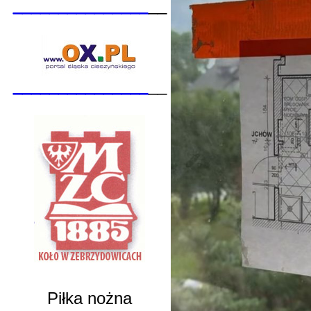
_______________
__
_______________
__
Piłka nożna