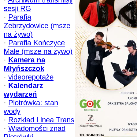
sesji RG
·
Parafia
Zebrzydowice (msze
na żywo)
·
Parafia Kończyce
Małe (msze na żywo)
·
Kamera na
Młyńszczok
·
videorepotaże
·
Kalendarz
wydarzeń
·
Piotrówka: stan
wody
·
Rozkład Linea Trans
·
Wiadomości znad
Piotrówki