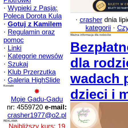
·
Wypieki z Pasją:
Poleca Dorota Kula
·
crasher
dnia lip
·
Gotuj z Kamilem
kategorii
·
Czy
·
Regulamin oraz
Ważna informacja dla rodziców
pomoc
Bezpłatn
·
Linki
·
Kategorie newsów
dla rodz
·
Szukaj
·
Klub Przerzutka
wadach 
·
Galeria HighSlide
Kontakt
dzieci i 
Moje Gadu-Gadu
nr: 4559720
e-mail:
crasher1977@o2.pl
REKLAMA
Najbliższy kurs: 19