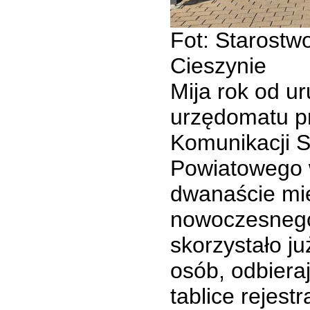
Fot: Starostw
Cieszynie
Mija rok od u
urzędomatu p
Komunikacji S
Powiatowego 
dwanaście mi
nowoczesnego
skorzystało j
osób, odbiera
tablice rejest