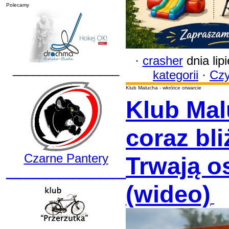
Polecamy
·
crasher
dnia lip
________________
kategorii
·
Czy
Klub Malucha - wkrótce otwarcie
Klub Mal
coraz bli
Czarne Pantery
Trwają o
__________________
(wideo)