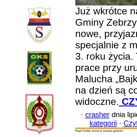
Już wkrótce n
Gminy Zebrzy
nowe, przyjaz
specjalnie z m
3. roku życia
prace przy ur
Malucha „Bajk
na dzień są co
widoczne.
CZ
·
crasher
dnia lip
kategorii
·
Czyt
Rajd Polski znów w naszej gminie!