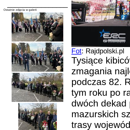
________________
Ostatnie zdjęcia w galerii
Fot
: Rajdpolski.pl
Tysiące kibic
zmagania naj
podczas 82. R
tym roku po r
dwóch dekad p
mazurskich sz
trasy wojewód