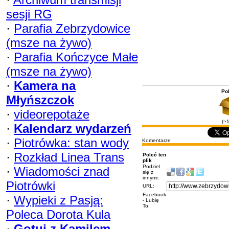
sesji RG
·
Parafia Zebrzydowice
(msze na żywo)
·
Parafia Kończyce Małe
(msze na żywo)
·
Kamera na
Pob
Młyńszczok
·
videorepotaże
(~
·
Kalendarz wydarzeń
·
Piotrówka: stan wody
Komentarze
·
Rozkład Linea Trans
Poleć ten
plik
Podziel
·
Wiadomości znad
się z
innymi:
Piotrówki
URL:
Facebook
·
Wypieki z Pasją:
- Lubię
To:
Poleca Dorota Kula
·
Gotuj z Kamilem