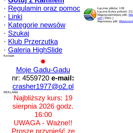
·
Regulamin oraz pomoc
Łącznie plików: 138
Łączna liczba pobrań: 2
·
Linki
Najpopularniejszy plik:
Wi
pdf
[ 5961 ]
Najnowszy plik:
Wiadomośc
·
Kategorie newsów
·
Szukaj
·
Klub Przerzutka
·
Galeria HighSlide
Kontakt
Moje Gadu-Gadu
nr: 4559720
e-mail:
crasher1977@o2.pl
REKLAMA
Najbliższy kurs: 19
sierpnia 2026 godz.
16:00
UWAGA - Ważne!!
Proszę przynieść ze