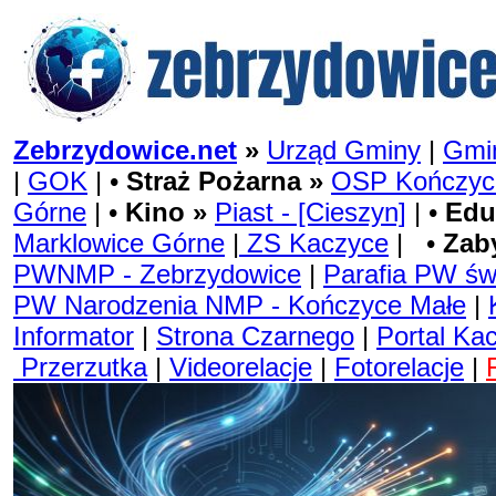
Zebrzydowice.net
»
Urząd Gminy
|
Gmin
|
GOK
| •
Straż Pożarna »
OSP Kończyc
Górne
| •
Kino »
Piast - [Cieszyn]
| •
Edu
Marklowice Górne
|
ZS Kaczyce
| •
Zab
PWNMP - Zebrzydowice
|
Parafia PW św
PW Narodzenia NMP - Kończyce Małe
|
Informator
|
Strona Czarnego
|
Portal Ka
Przerzutka
|
Videorelacje
|
Fotorelacje
|