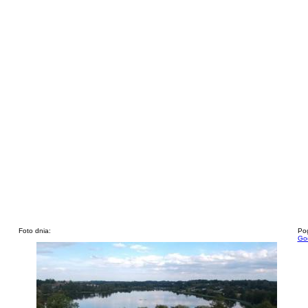
Foto dnia:
Pog
God