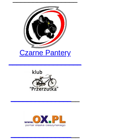
Czarne Pantery
__________________
_______________
__
_______________
__