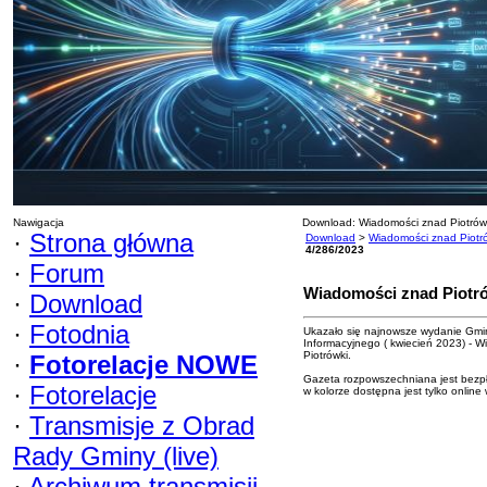
Nawigacja
Download: Wiadomości znad Piotrów
·
Strona główna
Download
>
Wiadomości znad Piotr
4/286/2023
·
Forum
Wiadomości znad Piotró
·
Download
·
Fotodnia
Ukazało się najnowsze wydanie Gmi
Informacyjnego ( kwiecień 2023) - 
Piotrówki.
·
Fotorelacje NOWE
Gazeta rozpowszechniana jest bezpł
·
Fotorelacje
w kolorze dostępna jest tylko online
·
Transmisje z Obrad
Rady Gminy (live)
·
Archiwum transmisji