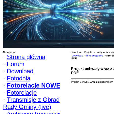
Nawigacja
Download: Projekt uchwały wraz z zał
·
Strona główna
Download
>
Inne programy
>
Projek
PDF)
·
Forum
Projekt uchwały wraz z 
·
Download
PDF
·
Fotodnia
Projekt uchwały wraz z załącznikiem 
·
Fotorelacje NOWE
·
Fotorelacje
·
Transmisje z Obrad
Rady Gminy (live)
·
Archiwum transmisji