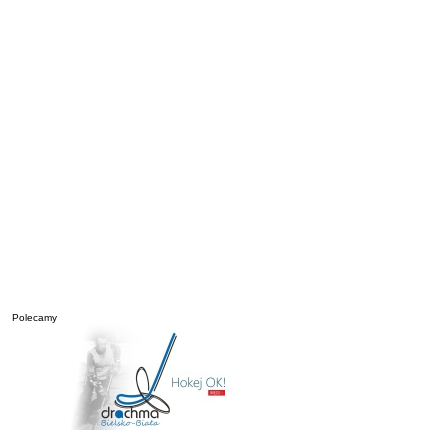
Polecamy
________________