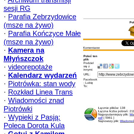
sesji RG
·
Parafia Zebrzydowice
Pob
(msze na żywo)
·
Parafia Kończyce Małe
(msze na żywo)
·
Kamera na
Komentarze
Młyńszczok
Poleć ten
plik
Podziel
·
videorepotaże
się z
innymi:
·
Kalendarz wydarzeń
URL:
Facebook
·
Piotrówka: stan wody
- Lubię
To:
·
Rozkład Linea Trans
·
Wiadomości znad
Piotrówki
Łącznie plików: 138
Łączna liczba pobrań: 21
Najpopularniejszy plik:
Wi
·
Wypieki z Pasją:
pdf
[ 5961 ]
Najnowszy plik:
Wiadomośc
Poleca Dorota Kula
·
Gotuj z Kamilem