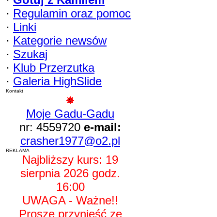
·
Regulamin oraz pomoc
·
Linki
·
Kategorie newsów
·
Szukaj
·
Klub Przerzutka
·
Galeria HighSlide
Kontakt
Moje Gadu-Gadu
nr: 4559720
e-mail:
crasher1977@o2.pl
REKLAMA
Najbliższy kurs: 19
sierpnia 2026 godz.
16:00
UWAGA - Ważne!!
Proszę przynieść ze