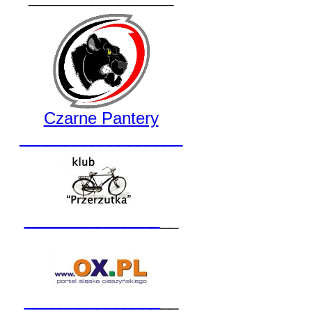
Czarne Pantery
__________________
_______________
__
_______________
__