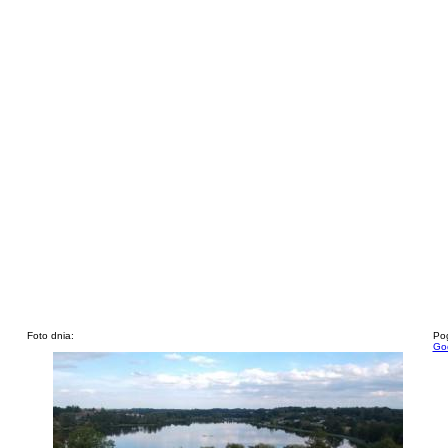
Foto dnia:
Pog
God