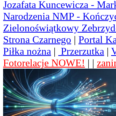
Jozafata Kuncewicza - Mar
Narodzenia NMP - Kończy
Zielonoświątkowy Zebrzy
Strona Czarnego
|
Portal K
Piłka nożna
|
Przerzutka
|
V
Fotorelacje NOWE!
| |
zani