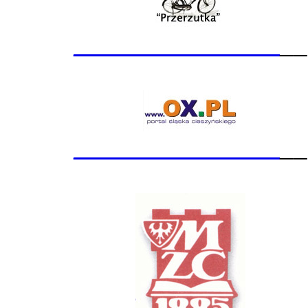
_______________
__
_______________
__