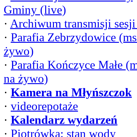
Gminy (live)
·
Archiwum transmisji sesj
·
Parafia Zebrzydowice (ms
żywo)
·
Parafia Kończyce Małe (
na żywo)
·
Kamera na Młyńszczok
·
videorepotaże
·
Kalendarz wydarzeń
·
Piotrówka: stan wody