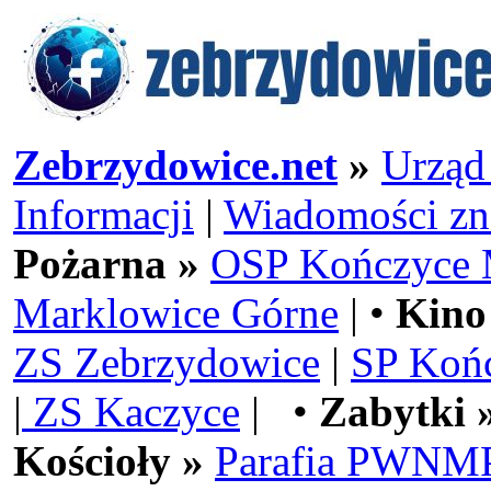
Zebrzydowice.net
»
Urząd
Informacji
|
Wiadomości zn
Pożarna »
OSP Kończyce 
Marklowice Górne
| •
Kino
ZS Zebrzydowice
|
SP Koń
|
ZS Kaczyce
| •
Zabytki 
Kościoły »
Parafia PWNMP