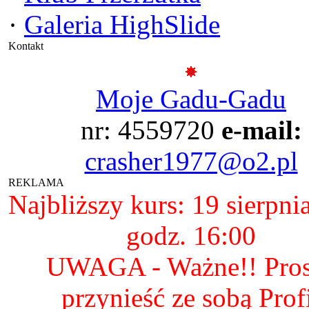
·
Galeria HighSlide
Kontakt
Moje Gadu-Gadu
nr: 4559720
e-mail:
crasher1977@o2.pl
REKLAMA
Najbliższy kurs: 19 sierpni
godz. 16:00
UWAGA - Ważne!! Pro
przynieść ze sobą Prof