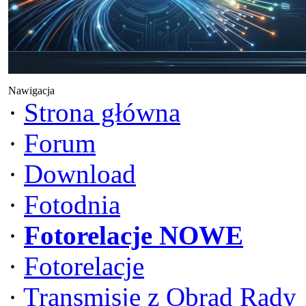
Nawigacja
·
Strona główna
·
Forum
·
Download
·
Fotodnia
·
Fotorelacje NOWE
·
Fotorelacje
·
Transmisje z Obrad Rady