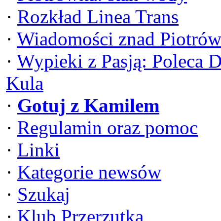
·
Rozkład Linea Trans
·
Wiadomości znad Piotrów
·
Wypieki z Pasją: Poleca 
Kula
·
Gotuj z Kamilem
·
Regulamin oraz pomoc
·
Linki
·
Kategorie newsów
·
Szukaj
·
Klub Przerzutka