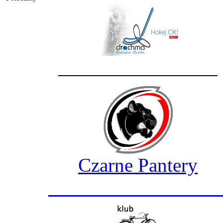
________________
Czarne Pantery
_________________