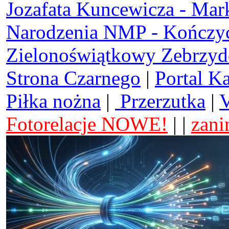
Jozafata Kuncewicza - Mar
Narodzenia NMP - Kończy
Zielonoświątkowy Zebrzy
Strona Czarnego
|
Portal K
Piłka nożna
|
Przerzutka
|
V
Fotorelacje NOWE!
| |
zani