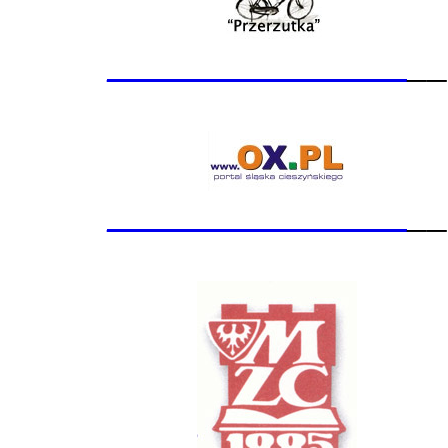
_______________
__
_______________
__