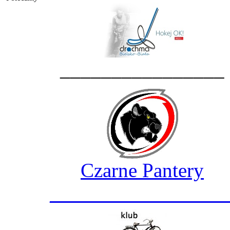
________________
Czarne Pantery
_________________