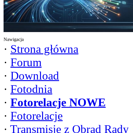
Nawigacja
·
Strona główna
·
Forum
·
Download
·
Fotodnia
·
Fotorelacje NOWE
·
Fotorelacje
·
Transmisje z Obrad Rady