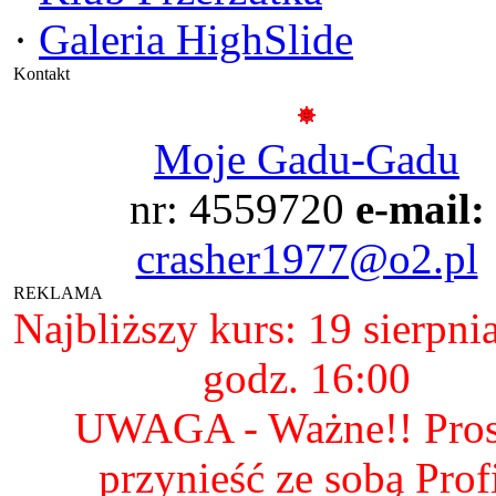
·
Galeria HighSlide
Kontakt
Moje Gadu-Gadu
nr: 4559720
e-mail:
crasher1977@o2.pl
REKLAMA
Najbliższy kurs: 19 sierpni
godz. 16:00
UWAGA - Ważne!! Pro
przynieść ze sobą Prof