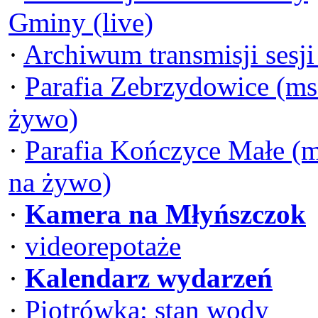
Gminy (live)
·
Archiwum transmisji sesj
·
Parafia Zebrzydowice (ms
żywo)
·
Parafia Kończyce Małe (
na żywo)
·
Kamera na Młyńszczok
·
videorepotaże
·
Kalendarz wydarzeń
·
Piotrówka: stan wody