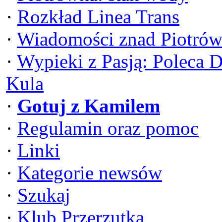
·
Rozkład Linea Trans
·
Wiadomości znad Piotrów
·
Wypieki z Pasją: Poleca 
Kula
·
Gotuj z Kamilem
·
Regulamin oraz pomoc
·
Linki
·
Kategorie newsów
·
Szukaj
·
Klub Przerzutka