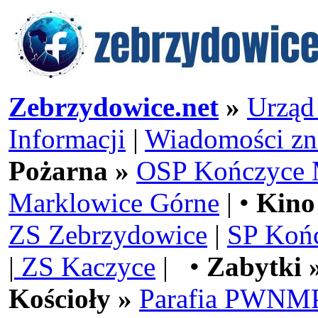
Zebrzydowice.net
»
Urząd
Informacji
|
Wiadomości zn
Pożarna »
OSP Kończyce 
Marklowice Górne
| •
Kino
ZS Zebrzydowice
|
SP Koń
|
ZS Kaczyce
| •
Zabytki 
Kościoły »
Parafia PWNMP