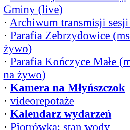
Gminy (live)
·
Archiwum transmisji sesj
·
Parafia Zebrzydowice (ms
żywo)
·
Parafia Kończyce Małe (
na żywo)
·
Kamera na Młyńszczok
·
videorepotaże
·
Kalendarz wydarzeń
·
Piotrówka: stan wody