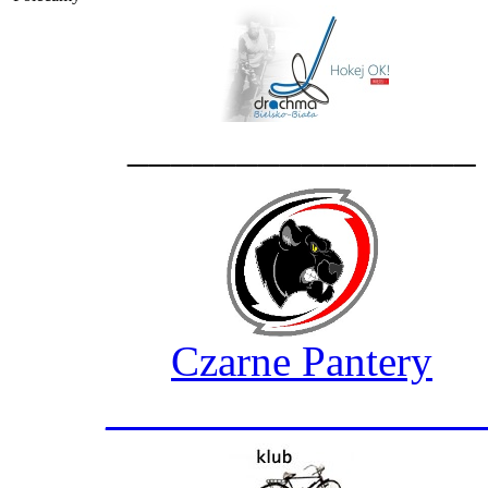
________________
Czarne Pantery
_________________