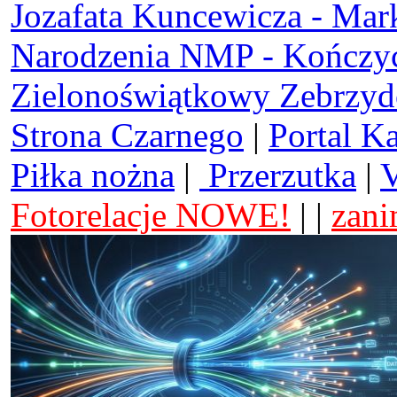
Jozafata Kuncewicza - Mar
Narodzenia NMP - Kończy
Zielonoświątkowy Zebrzy
Strona Czarnego
|
Portal K
Piłka nożna
|
Przerzutka
|
V
Fotorelacje NOWE!
| |
zani