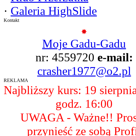
·
Galeria HighSlide
Kontakt
Moje Gadu-Gadu
nr: 4559720
e-mail:
crasher1977@o2.pl
REKLAMA
Najbliższy kurs: 19 sierpni
godz. 16:00
UWAGA - Ważne!! Pro
przynieść ze sobą Prof