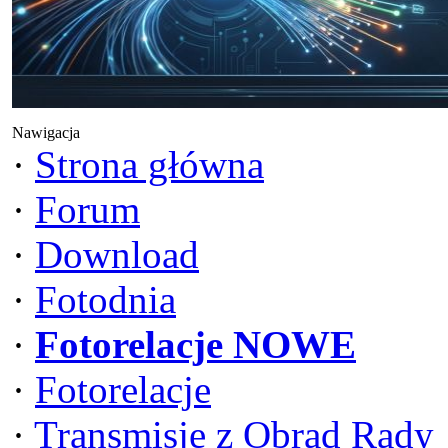
Nawigacja
·
Strona główna
·
Forum
·
Download
·
Fotodnia
·
Fotorelacje NOWE
·
Fotorelacje
·
Transmisje z Obrad Rady