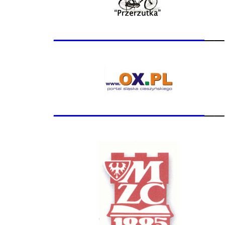
_______________
__
_______________
__