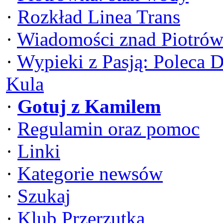
·
Rozkład Linea Trans
·
Wiadomości znad Piotrów
·
Wypieki z Pasją: Poleca 
Kula
·
Gotuj z Kamilem
·
Regulamin oraz pomoc
·
Linki
·
Kategorie newsów
·
Szukaj
·
Klub Przerzutka