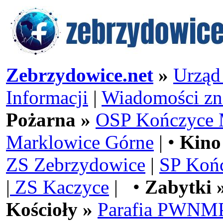
Zebrzydowice.net
»
Urząd
Informacji
|
Wiadomości zn
Pożarna »
OSP Kończyce 
Marklowice Górne
| •
Kino
ZS Zebrzydowice
|
SP Koń
|
ZS Kaczyce
| •
Zabytki 
Kościoły »
Parafia PWNMP