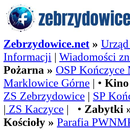
Zebrzydowice.net
»
Urząd
Informacji
|
Wiadomości zn
Pożarna »
OSP Kończyce 
Marklowice Górne
| •
Kino
ZS Zebrzydowice
|
SP Koń
|
ZS Kaczyce
| •
Zabytki 
Kościoły »
Parafia PWNMP