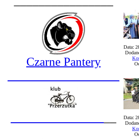
________________
Data: 2
Dodane
Czarne Pantery
Kom
Oc
__________________
_______________
__
Data: 2
Dodane
Kom
Oc