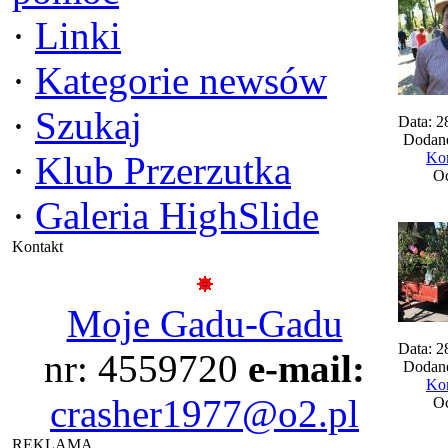
·
Linki
·
Kategorie newsów
·
Szukaj
Data: 2
Dodane
·
Klub Przerzutka
Kom
Oc
·
Galeria HighSlide
Kontakt
Moje Gadu-Gadu
Data: 2
nr: 4559720
e-mail:
Dodane
Kom
crasher1977@o2.pl
Oc
REKLAMA