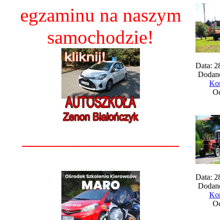
egzaminu na naszym
samochodzie!
Data: 2
Dodane
Kom
Oc
________________
Data: 2
Dodane
Kom
Oc