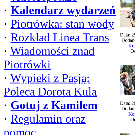
·
Kalendarz wydarzeń
·
Piotrówka: stan wody
·
Rozkład Linea Trans
Data: 2
Dodane
Kom
·
Wiadomości znad
Oc
Piotrówki
·
Wypieki z Pasją:
Poleca Dorota Kula
·
Gotuj z Kamilem
Data: 2
Dodane
Kom
·
Regulamin oraz
Oc
pomoc