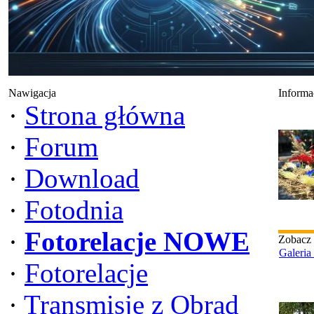
Nawigacja
Informa
·
Strona główna
·
Forum
·
Download
·
Fotodnia
·
Fotorelacje NOWE
Zobacz
Galeria
·
Fotorelacje
·
Transmisje z Obrad