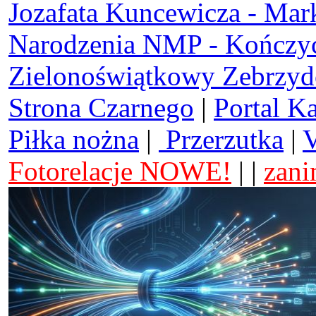
Jozafata Kuncewicza - Mar
Narodzenia NMP - Kończy
Zielonoświątkowy Zebrzy
Strona Czarnego
|
Portal K
Piłka nożna
|
Przerzutka
|
V
Fotorelacje NOWE!
| |
zani