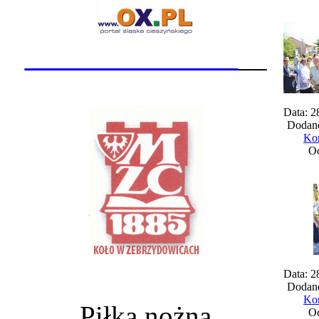
_______________
__
Data: 2
Dodane
Kom
Oc
Data: 2
Dodane
Kom
Piłka nożna
Oc