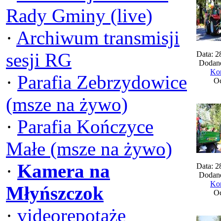
Rady Gminy (live)
·
Archiwum transmisji
sesji RG
Data: 2
Dodane
Kom
·
Parafia Zebrzydowice
Oc
(msze na żywo)
·
Parafia Kończyce
Małe (msze na żywo)
·
Kamera na
Data: 2
Dodane
Kom
Młyńszczok
Oc
·
videorepotaże