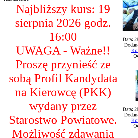
Najbliższy kurs: 19
sierpnia 2026 godz.
16:00
Data: 2
Dodane
UWAGA - Ważne!!
Kom
Oc
Proszę przynieść ze
sobą Profil Kandydata
na Kierowcę (PKK)
wydany przez
Data: 2
Dodane
Starostwo Powiatowe.
Kom
Oc
Możliwość zdawania