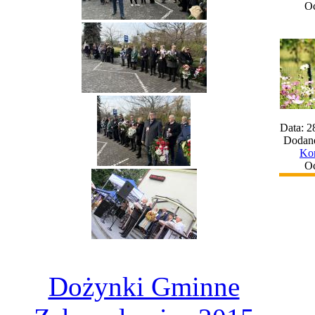
Oc
Data: 2
Dodane
Kom
Oc
Dożynki Gminne