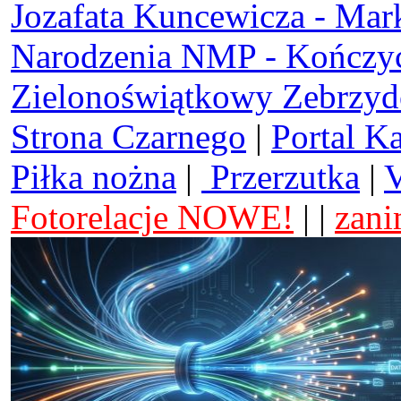
Jozafata Kuncewicza - Mar
Narodzenia NMP - Kończy
Zielonoświątkowy Zebrzy
Strona Czarnego
|
Portal K
Piłka nożna
|
Przerzutka
|
V
Fotorelacje NOWE!
| |
zani