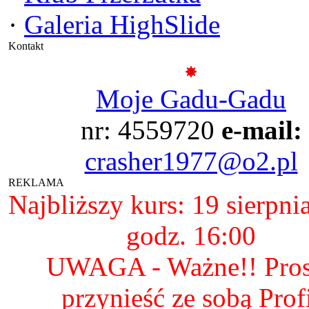
·
Galeria HighSlide
Kontakt
Moje Gadu-Gadu
nr: 4559720
e-mail:
crasher1977@o2.pl
REKLAMA
Najbliższy kurs: 19 sierpni
godz. 16:00
UWAGA - Ważne!! Pro
przynieść ze sobą Prof