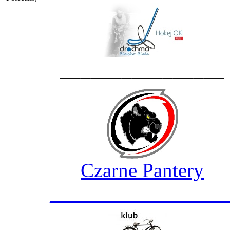
________________
Czarne Pantery
_________________