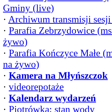
Gminy (live)
·
Archiwum transmisji sesj
·
Parafia Zebrzydowice (ms
żywo)
·
Parafia Kończyce Małe (
na żywo)
·
Kamera na Młyńszczok
·
videorepotaże
·
Kalendarz wydarzeń
·
Piotrówka: stan wody