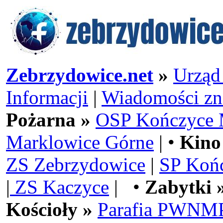
Zebrzydowice.net
»
Urząd
Informacji
|
Wiadomości zn
Pożarna »
OSP Kończyce 
Marklowice Górne
| •
Kino
ZS Zebrzydowice
|
SP Koń
|
ZS Kaczyce
| •
Zabytki 
Kościoły »
Parafia PWNMP