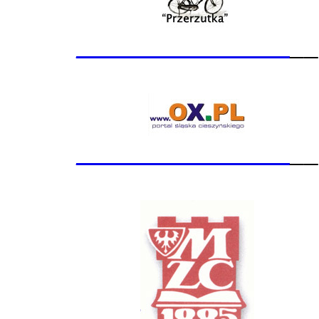
_______________
__
_______________
__