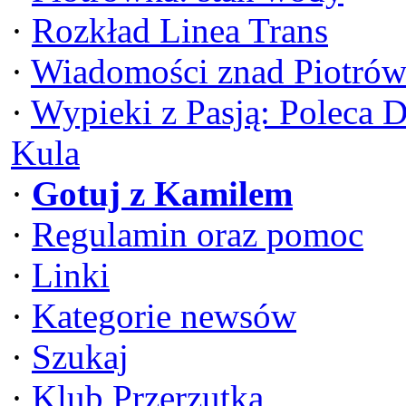
·
Rozkład Linea Trans
·
Wiadomości znad Piotrów
·
Wypieki z Pasją: Poleca 
Kula
·
Gotuj z Kamilem
·
Regulamin oraz pomoc
·
Linki
·
Kategorie newsów
·
Szukaj
·
Klub Przerzutka