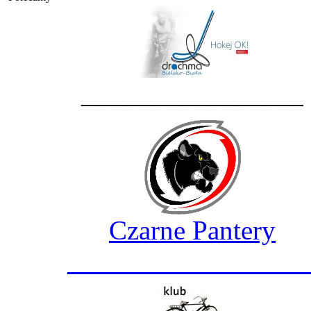
________________
Czarne Pantery
_________________