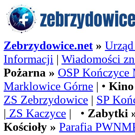
Zebrzydowice.net
»
Urząd
Informacji
|
Wiadomości zn
Pożarna »
OSP Kończyce 
Marklowice Górne
| •
Kino
ZS Zebrzydowice
|
SP Koń
|
ZS Kaczyce
| •
Zabytki 
Kościoły »
Parafia PWNMP