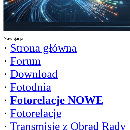
Nawigacja
·
Strona główna
·
Forum
·
Download
·
Fotodnia
·
Fotorelacje NOWE
·
Fotorelacje
·
Transmisje z Obrad Rady