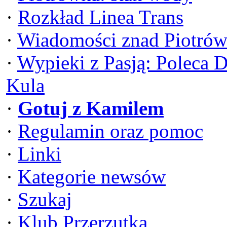
·
Rozkład Linea Trans
·
Wiadomości znad Piotrów
·
Wypieki z Pasją: Poleca 
Kula
·
Gotuj z Kamilem
·
Regulamin oraz pomoc
·
Linki
·
Kategorie newsów
·
Szukaj
·
Klub Przerzutka