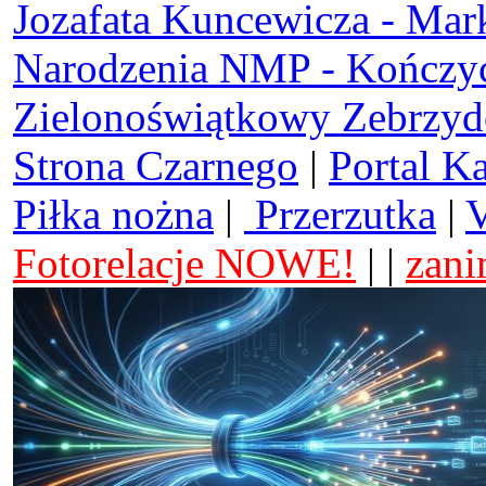
Jozafata Kuncewicza - Mar
Narodzenia NMP - Kończy
Zielonoświątkowy Zebrzy
Strona Czarnego
|
Portal K
Piłka nożna
|
Przerzutka
|
V
Fotorelacje NOWE!
| |
zani