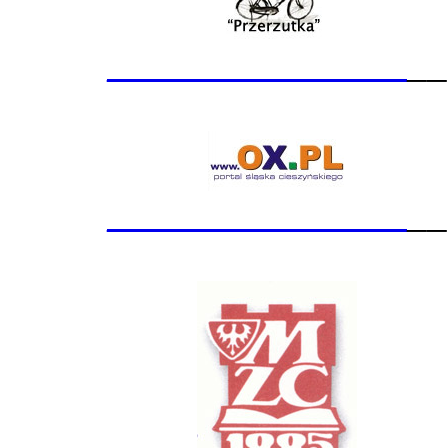
_______________
__
_______________
__