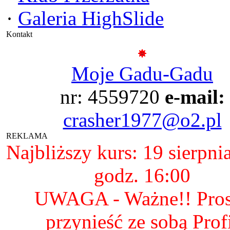
·
Galeria HighSlide
Kontakt
Moje Gadu-Gadu
nr: 4559720
e-mail:
crasher1977@o2.pl
REKLAMA
Najbliższy kurs: 19 sierpni
godz. 16:00
UWAGA - Ważne!! Pro
przynieść ze sobą Prof