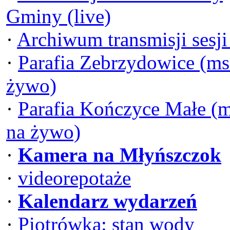
Gminy (live)
·
Archiwum transmisji sesj
·
Parafia Zebrzydowice (ms
żywo)
·
Parafia Kończyce Małe (
na żywo)
·
Kamera na Młyńszczok
·
videorepotaże
·
Kalendarz wydarzeń
·
Piotrówka: stan wody