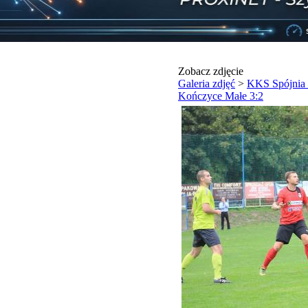
Zobacz zdjęcie
Galeria zdjęć
>
KKS Spójnia
Kończyce Małe 3:2