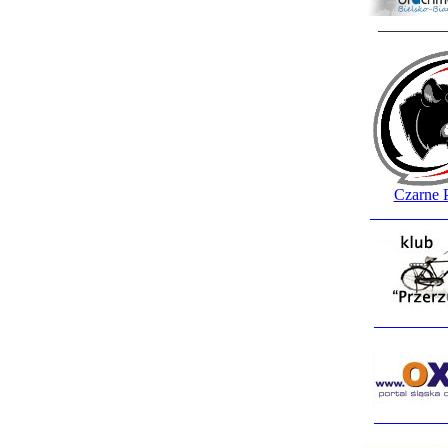
________
Czarne 
_________
_________
_________