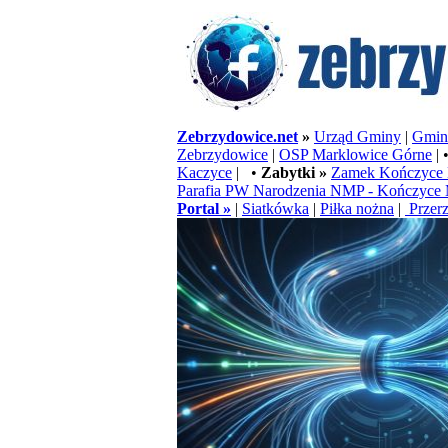
Zebrzydowice.net
»
Urząd Gminy
|
Gminn
Zebrzydowice
|
OSP Marklowice Górne
| 
Kaczyce
| •
Zabytki »
Zamek Kończyce 
Parafia PW Narodzenia NMP - Kończyce 
Portal »
|
Siatkówka
|
Piłka nożna
|
Przerz