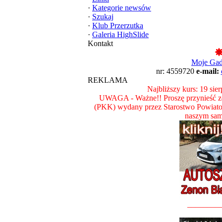
·
Kategorie newsów
·
Szukaj
·
Klub Przerzutka
·
Galeria HighSlide
Kontakt
Moje Ga
nr: 4559720
e-mail:
REKLAMA
Najbliższy kurs: 19 sie
UWAGA - Ważne!! Proszę przynieść ze
(PKK) wydany przez Starostwo Powiat
naszym sam
________