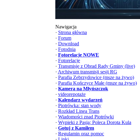
Nawigacja
·
Strona główna
·
Forum
·
Download
·
Fotodnia
·
Fotorelacje NOWE
·
Fotorelacje
·
Transmisje z Obrad Rady Gminy (live)
·
Archiwum transmisji sesji RG
·
Parafia Zebrzydowice (msze na żywo)
·
Parafia Kończyce Małe (msze na żywo)
·
Kamera na Młyńszczok
·
videorepotaże
·
Kalendarz wydarzeń
·
Piotrówka: stan wody
·
Rozkład Linea Trans
·
Wiadomości znad Piotrówki
·
Wypieki z Pasją: Poleca Dorota Kula
·
Gotuj z Kamilem
·
Regulamin oraz pomoc
·
Linki