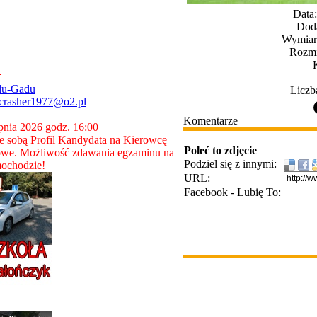
Data
Dod
Wymiary
Rozmi
du-Gadu
Liczb
crasher1977@o2.pl
Komentarze
rpnia 2026 godz. 16:00
 sobą Profil Kandydata na Kierowcę
Poleć to zdjęcie
owe. Możliwość zdawania egzaminu na
Podziel się z innymi:
ochodzie!
URL:
Facebook - Lubię To:
________