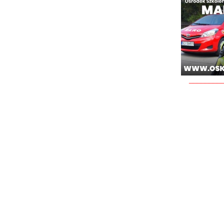
________