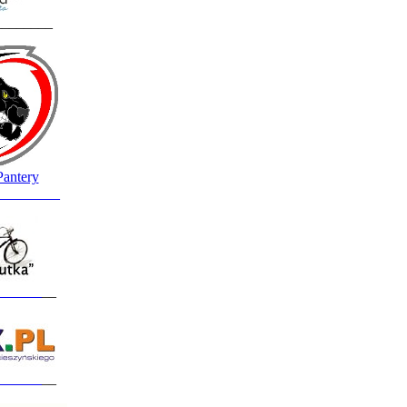
________
Pantery
_________
______
__
______
__