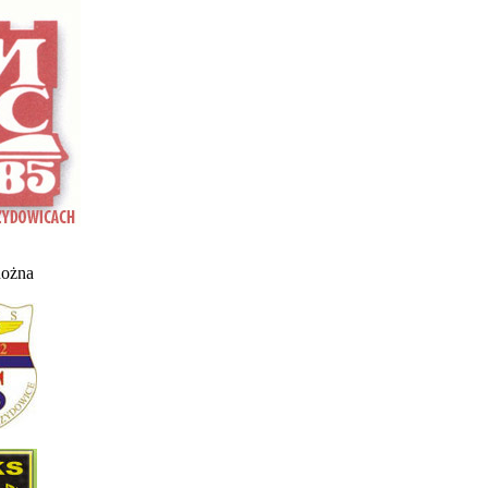
nożna