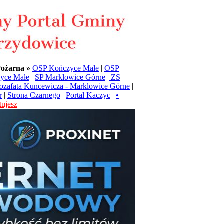
Pożarna »
OSP Kończyce Małe
|
OSP
yce Małe
|
SP Marklowice Górne
|
ZS
Jozafata Kuncewicza - Marklowice Górne
|
r
|
Strona Czarnego
|
Portal Kaczyc
|
•
ujesz