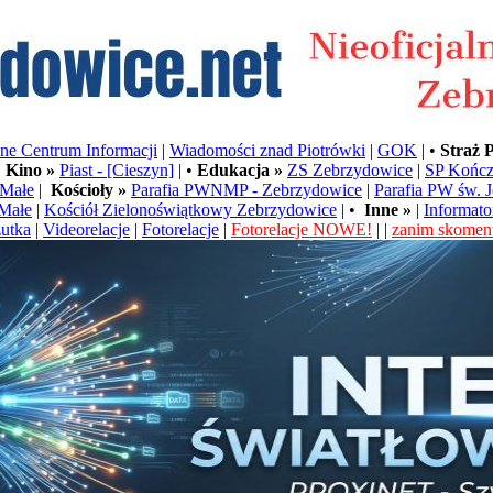
e Centrum Informacji
|
Wiadomości znad Piotrówki
|
GOK
| •
Straż 
•
Kino »
Piast - [Cieszyn]
| •
Edukacja »
ZS Zebrzydowice
|
SP Kończ
Małe
|
Kościoły »
Parafia PWNMP - Zebrzydowice
|
Parafia PW św. 
Małe
|
Kościół Zielonoświątkowy Zebrzydowice
| •
Inne »
|
Informato
utka
|
Videorelacje
|
Fotorelacje
|
Fotorelacje NOWE!
| |
zanim skoment