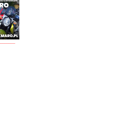
________