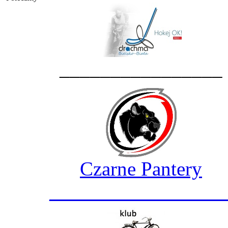
________________
Czarne Pantery
_________________