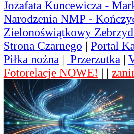
Jozafata Kuncewicza - Mar
Narodzenia NMP - Kończy
Zielonoświątkowy Zebrzy
Strona Czarnego
|
Portal K
Piłka nożna
|
Przerzutka
|
V
Fotorelacje NOWE!
| |
zani