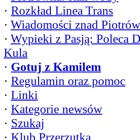
·
Rozkład Linea Trans
·
Wiadomości znad Piotrów
·
Wypieki z Pasją: Poleca 
Kula
·
Gotuj z Kamilem
·
Regulamin oraz pomoc
·
Linki
·
Kategorie newsów
·
Szukaj
·
Klub Przerzutka