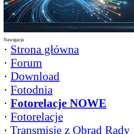
Nawigacja
·
Strona główna
·
Forum
·
Download
·
Fotodnia
·
Fotorelacje NOWE
·
Fotorelacje
·
Transmisje z Obrad Rady