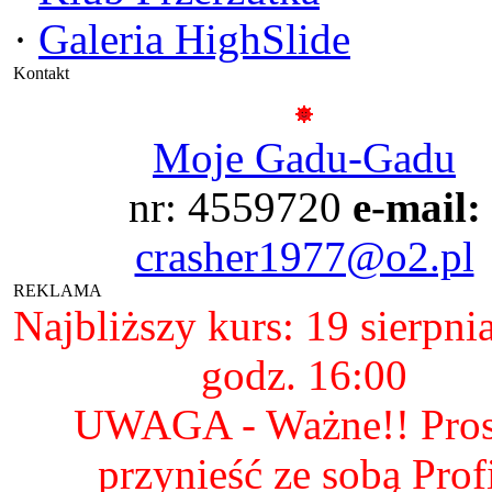
·
Galeria HighSlide
Kontakt
Moje Gadu-Gadu
nr: 4559720
e-mail:
crasher1977@o2.pl
REKLAMA
Najbliższy kurs: 19 sierpni
godz. 16:00
UWAGA - Ważne!! Pro
przynieść ze sobą Prof