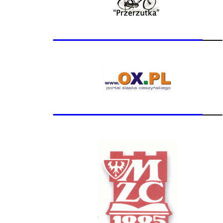
_______________
__
_______________
__