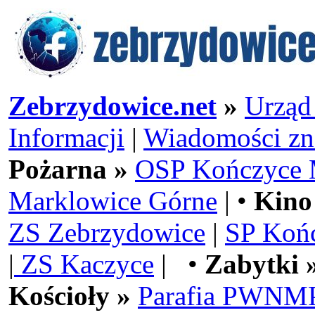
Zebrzydowice.net
»
Urząd
Informacji
|
Wiadomości zn
Pożarna »
OSP Kończyce 
Marklowice Górne
| •
Kino
ZS Zebrzydowice
|
SP Koń
|
ZS Kaczyce
| •
Zabytki 
Kościoły »
Parafia PWNMP