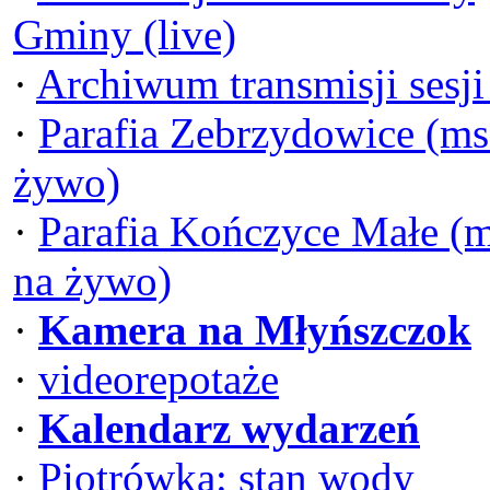
Gminy (live)
·
Archiwum transmisji sesj
·
Parafia Zebrzydowice (ms
żywo)
·
Parafia Kończyce Małe (
na żywo)
·
Kamera na Młyńszczok
·
videorepotaże
·
Kalendarz wydarzeń
·
Piotrówka: stan wody