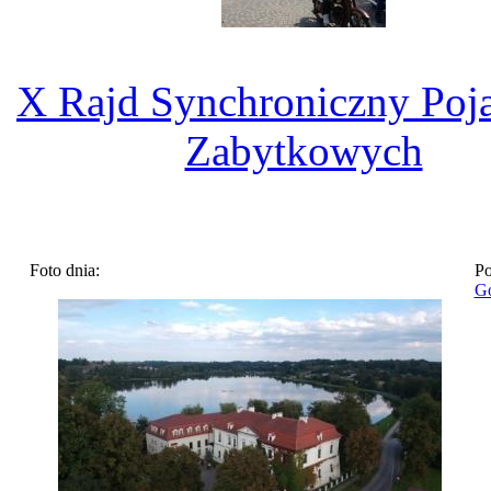
X Rajd Synchroniczny Po
Zabytkowych
Foto dnia:
Po
Go