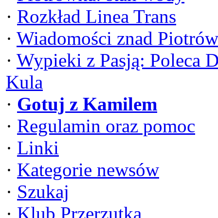
·
Rozkład Linea Trans
·
Wiadomości znad Piotrów
·
Wypieki z Pasją: Poleca 
Kula
·
Gotuj z Kamilem
·
Regulamin oraz pomoc
·
Linki
·
Kategorie newsów
·
Szukaj
·
Klub Przerzutka