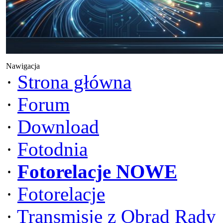
Nawigacja
·
Strona główna
·
Forum
·
Download
·
Fotodnia
·
Fotorelacje NOWE
·
Fotorelacje
·
Transmisje z Obrad Rady