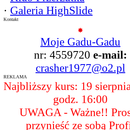
·
Galeria HighSlide
Kontakt
Moje Gadu-Gadu
nr: 4559720
e-mail:
crasher1977@o2.pl
REKLAMA
Najbliższy kurs: 19 sierpni
godz. 16:00
UWAGA - Ważne!! Pro
przynieść ze sobą Prof