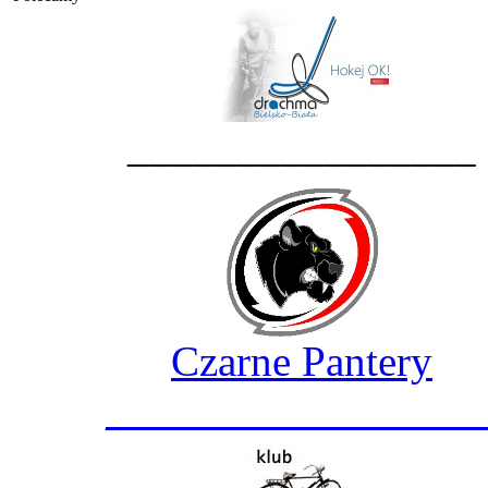
________________
Czarne Pantery
_________________