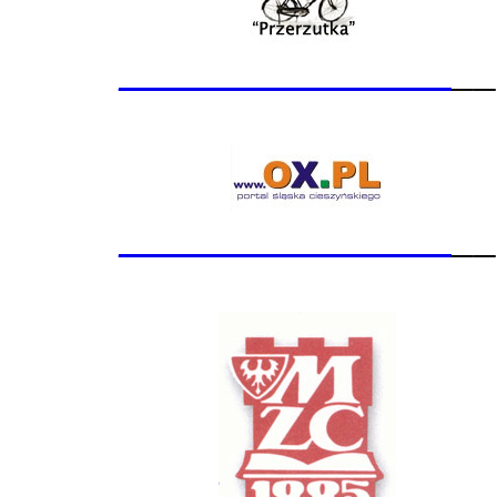
_______________
__
_______________
__