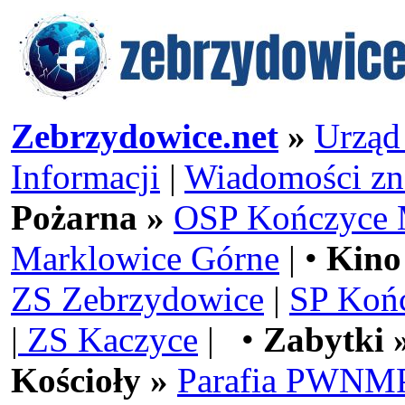
Zebrzydowice.net
»
Urząd
Informacji
|
Wiadomości zn
Pożarna »
OSP Kończyce 
Marklowice Górne
| •
Kino
ZS Zebrzydowice
|
SP Koń
|
ZS Kaczyce
| •
Zabytki 
Kościoły »
Parafia PWNMP