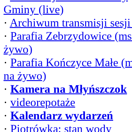
Gminy (live)
·
Archiwum transmisji sesj
·
Parafia Zebrzydowice (ms
żywo)
·
Parafia Kończyce Małe (
na żywo)
·
Kamera na Młyńszczok
·
videorepotaże
·
Kalendarz wydarzeń
·
Piotrówka: stan wody