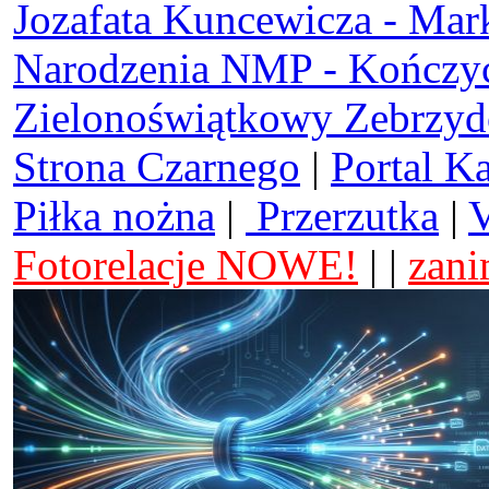
Jozafata Kuncewicza - Mar
Narodzenia NMP - Kończy
Zielonoświątkowy Zebrzy
Strona Czarnego
|
Portal K
Piłka nożna
|
Przerzutka
|
V
Fotorelacje NOWE!
| |
zani