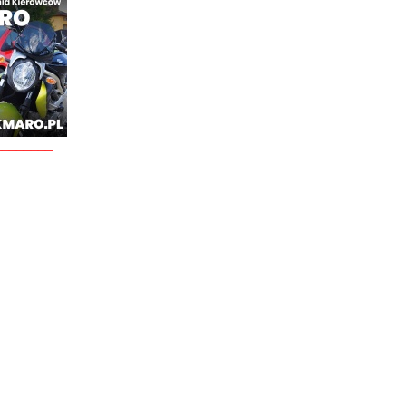
________