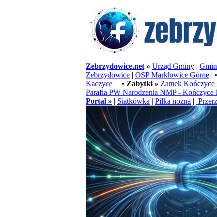
Zebrzydowice.net
»
Urząd Gminy
|
Gminn
Zebrzydowice
|
OSP Marklowice Górne
| 
Kaczyce
| •
Zabytki »
Zamek Kończyce 
Parafia PW Narodzenia NMP - Kończyce 
Portal »
|
Siatkówka
|
Piłka nożna
|
Przerz