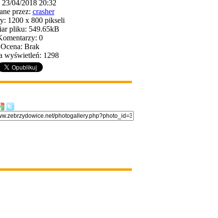
: 23/04/2018 20:32
ane przez:
crasher
: 1200 x 800 pikseli
ar pliku: 549.65kB
Komentarzy: 0
Ocena: Brak
a wyświetleń: 1298