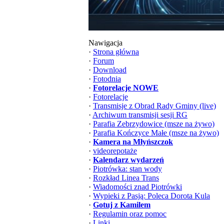
Nawigacja
·
Strona główna
·
Forum
·
Download
·
Fotodnia
·
Fotorelacje NOWE
·
Fotorelacje
·
Transmisje z Obrad Rady Gminy (live)
·
Archiwum transmisji sesji RG
·
Parafia Zebrzydowice (msze na żywo)
·
Parafia Kończyce Małe (msze na żywo)
·
Kamera na Młyńszczok
·
videorepotaże
·
Kalendarz wydarzeń
·
Piotrówka: stan wody
·
Rozkład Linea Trans
·
Wiadomości znad Piotrówki
·
Wypieki z Pasją: Poleca Dorota Kula
·
Gotuj z Kamilem
·
Regulamin oraz pomoc
·
Linki