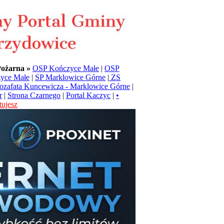
Pożarna »
OSP Kończyce Małe
|
OSP
yce Małe
|
SP Marklowice Górne
|
ZS
Jozafata Kuncewicza - Marklowice Górne
|
r
|
Strona Czarnego
|
Portal Kaczyc
|
•
ujesz