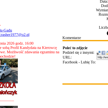
Data
Dod
Wymiary
Rozmi
Liczb
du-Gadu
crasher1977@o2.pl
Komentarze
rpnia 2026 godz. 16:00
 sobą Profil Kandydata na Kierowcę
Poleć to zdjęcie
owe. Możliwość zdawania egzaminu na
Podziel się z innymi:
ochodzie!
URL:
Facebook - Lubię To:
________