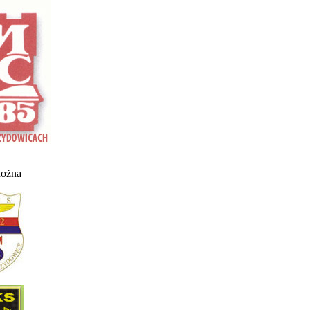
nożna