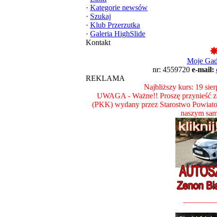
·
Kategorie newsów
·
Szukaj
·
Klub Przerzutka
·
Galeria HighSlide
Kontakt
Moje Ga
nr: 4559720
e-mail:
REKLAMA
Najbliższy kurs: 19 sie
UWAGA - Ważne!! Proszę przynieść ze
(PKK) wydany przez Starostwo Powiat
naszym sam
________