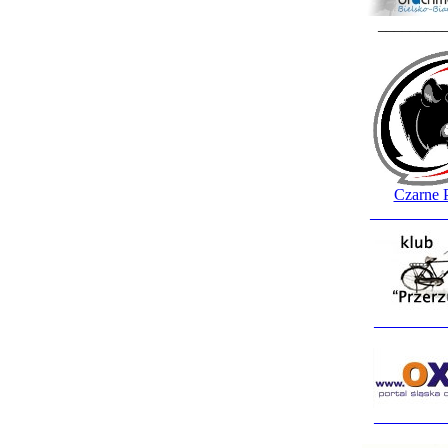
________
Czarne 
_________
_________
_________