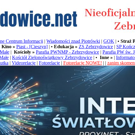
e Centrum Informacji
|
Wiadomości znad Piotrówki
|
GOK
| •
Straż 
•
Kino »
Piast - [Cieszyn]
| •
Edukacja »
ZS Zebrzydowice
|
SP Kończ
Małe
|
Kościoły »
Parafia PWNMP - Zebrzydowice
|
Parafia PW św. 
Małe
|
Kościół Zielonoświątkowy Zebrzydowice
| •
Inne »
|
Informato
utka
|
Videorelacje
|
Fotorelacje
|
Fotorelacje NOWE!
| |
zanim skoment