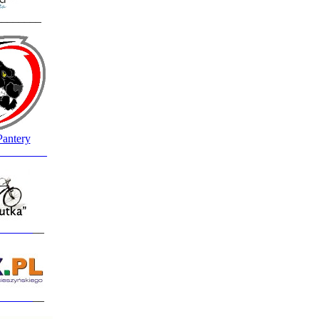
________
Pantery
_________
______
__
______
__