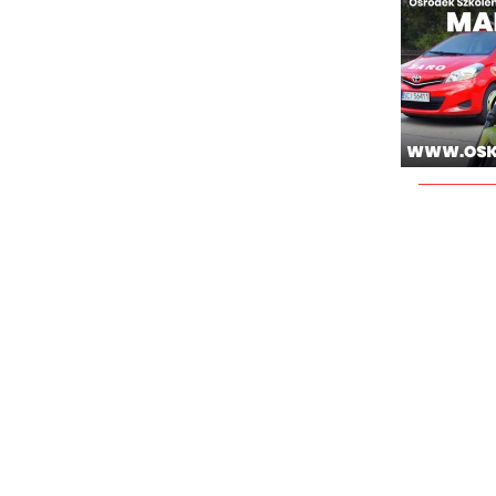
________