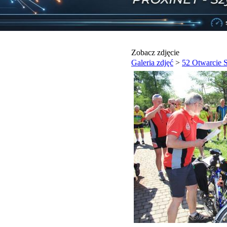
Zobacz zdjęcie
Galeria zdjęć
>
52 Otwarcie 