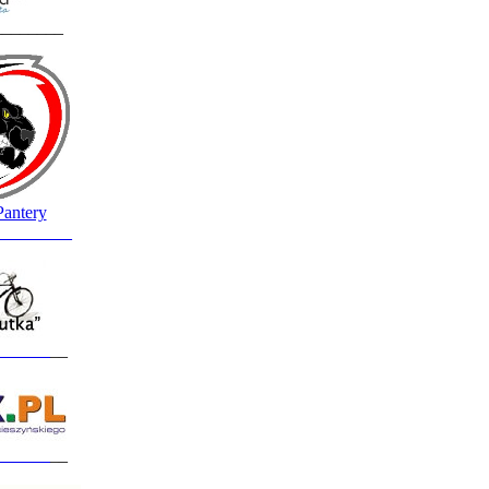
________
Pantery
_________
______
__
______
__