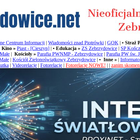
e Centrum Informacji
|
Wiadomości znad Piotrówki
|
GOK
| •
Straż 
•
Kino »
Piast - [Cieszyn]
| •
Edukacja »
ZS Zebrzydowice
|
SP Kończ
Małe
|
Kościoły »
Parafia PWNMP - Zebrzydowice
|
Parafia PW św. 
Małe
|
Kościół Zielonoświątkowy Zebrzydowice
| •
Inne »
|
Informato
utka
|
Videorelacje
|
Fotorelacje
|
Fotorelacje NOWE!
| |
zanim skoment