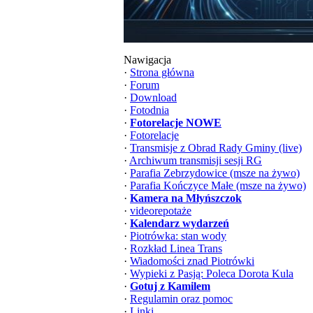
Nawigacja
·
Strona główna
·
Forum
·
Download
·
Fotodnia
·
Fotorelacje NOWE
·
Fotorelacje
·
Transmisje z Obrad Rady Gminy (live)
·
Archiwum transmisji sesji RG
·
Parafia Zebrzydowice (msze na żywo)
·
Parafia Kończyce Małe (msze na żywo)
·
Kamera na Młyńszczok
·
videorepotaże
·
Kalendarz wydarzeń
·
Piotrówka: stan wody
·
Rozkład Linea Trans
·
Wiadomości znad Piotrówki
·
Wypieki z Pasją: Poleca Dorota Kula
·
Gotuj z Kamilem
·
Regulamin oraz pomoc
·
Linki