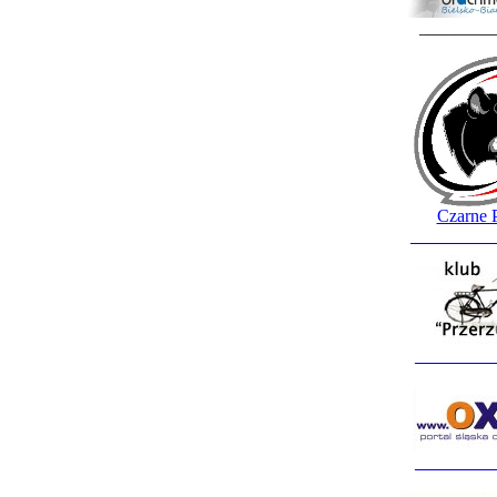
________
Czarne 
_________
_________
_________