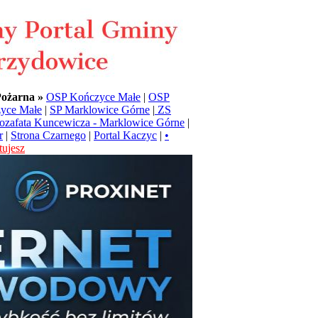
Pożarna »
OSP Kończyce Małe
|
OSP
yce Małe
|
SP Marklowice Górne
|
ZS
Jozafata Kuncewicza - Marklowice Górne
|
r
|
Strona Czarnego
|
Portal Kaczyc
|
•
ujesz