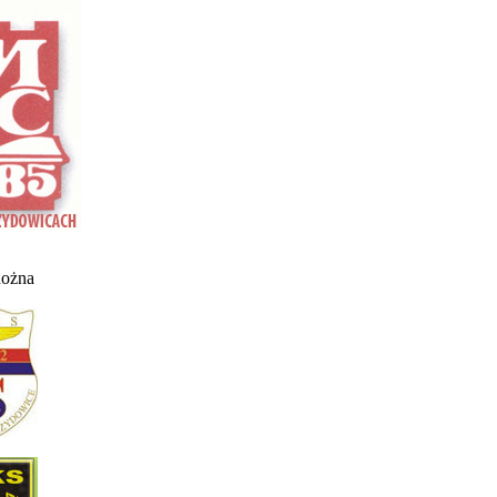
nożna