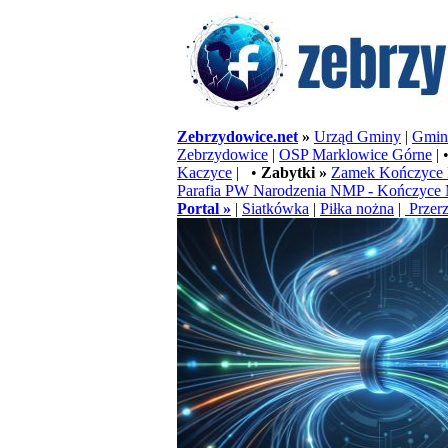
Zebrzydowice.net
»
Urząd Gminy
|
Gminn
Zebrzydowice
|
OSP Marklowice Górne
| 
Kaczyce
| •
Zabytki »
Zamek Kończyce 
Parafia PW Narodzenia NMP - Kończyce 
Portal »
|
Siatkówka
|
Piłka nożna
|
Przerz