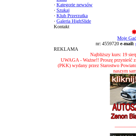
·
Kategorie newsów
·
Szukaj
·
Klub Przerzutka
·
Galeria HighSlide
Kontakt
Moje Ga
nr: 4559720
e-mail:
REKLAMA
Najbliższy kurs: 19 sie
UWAGA - Ważne!! Proszę przynieść ze
(PKK) wydany przez Starostwo Powiat
naszym sam
________