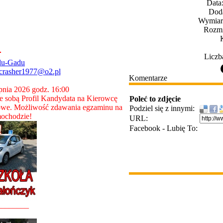
Data
Dod
Wymiary
Rozmi
Liczb
du-Gadu
crasher1977@o2.pl
Komentarze
rpnia 2026 godz. 16:00
 sobą Profil Kandydata na Kierowcę
Poleć to zdjęcie
owe. Możliwość zdawania egzaminu na
Podziel się z innymi:
ochodzie!
URL:
Facebook - Lubię To:
________