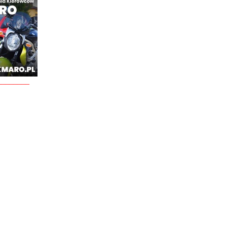
________