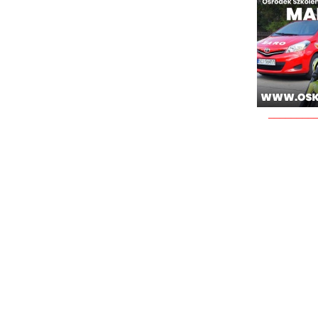
________