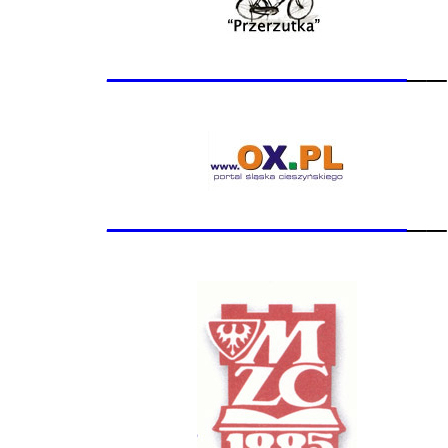
_______________
__
_______________
__