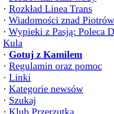
·
Rozkład Linea Trans
·
Wiadomości znad Piotrów
·
Wypieki z Pasją: Poleca 
Kula
·
Gotuj z Kamilem
·
Regulamin oraz pomoc
·
Linki
·
Kategorie newsów
·
Szukaj
·
Klub Przerzutka