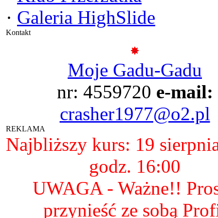
·
Galeria HighSlide
Kontakt
Moje Gadu-Gadu
nr: 4559720
e-mail:
crasher1977@o2.pl
REKLAMA
Najbliższy kurs: 19 sierpni
godz. 16:00
UWAGA - Ważne!! Pro
przynieść ze sobą Prof