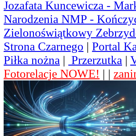
Jozafata Kuncewicza - Mar
Narodzenia NMP - Kończy
Zielonoświątkowy Zebrzy
Strona Czarnego
|
Portal K
Piłka nożna
|
Przerzutka
|
V
Fotorelacje NOWE!
| |
zani