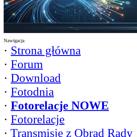
Nawigacja
·
Strona główna
·
Forum
·
Download
·
Fotodnia
·
Fotorelacje NOWE
·
Fotorelacje
·
Transmisje z Obrad Rady