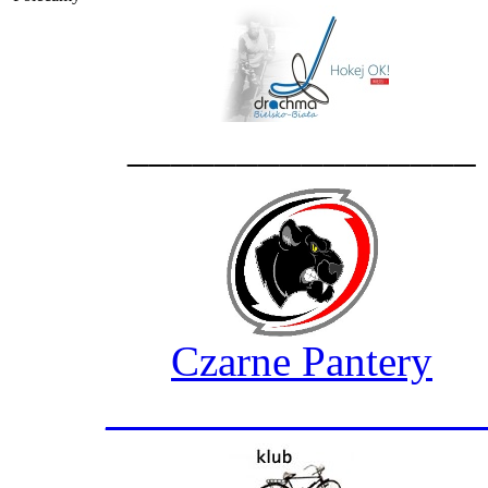
________________
Czarne Pantery
_________________