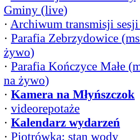
Gminy (live)
·
Archiwum transmisji sesj
·
Parafia Zebrzydowice (ms
żywo)
·
Parafia Kończyce Małe (
na żywo)
·
Kamera na Młyńszczok
·
videorepotaże
·
Kalendarz wydarzeń
·
Piotrówka: stan wody