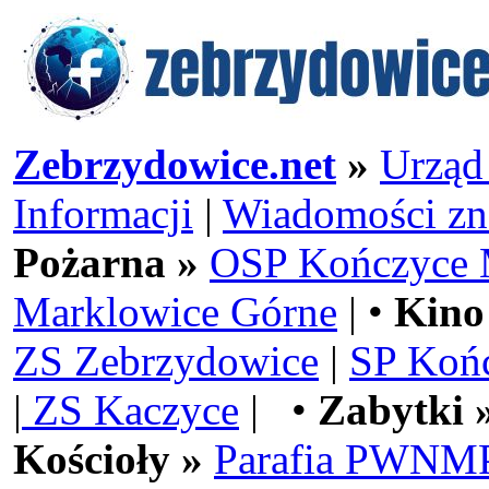
Zebrzydowice.net
»
Urząd
Informacji
|
Wiadomości zn
Pożarna »
OSP Kończyce 
Marklowice Górne
| •
Kino
ZS Zebrzydowice
|
SP Koń
|
ZS Kaczyce
| •
Zabytki 
Kościoły »
Parafia PWNMP