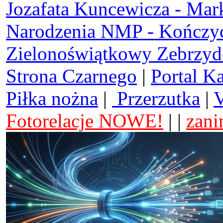
Jozafata Kuncewicza - Mar
Narodzenia NMP - Kończy
Zielonoświątkowy Zebrzy
Strona Czarnego
|
Portal K
Piłka nożna
|
Przerzutka
|
V
Fotorelacje NOWE!
| |
zani