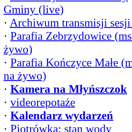
Gminy (live)
·
Archiwum transmisji sesj
·
Parafia Zebrzydowice (ms
żywo)
·
Parafia Kończyce Małe (
na żywo)
·
Kamera na Młyńszczok
·
videorepotaże
·
Kalendarz wydarzeń
·
Piotrówka: stan wody