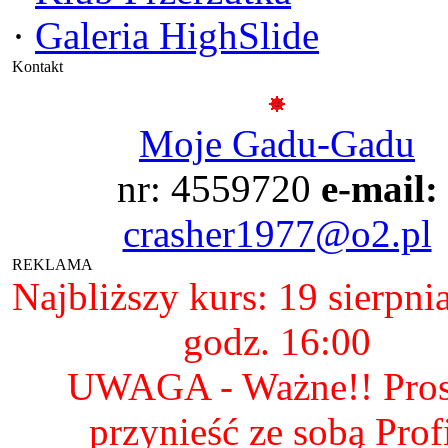
·
Galeria HighSlide
Kontakt
Moje Gadu-Gadu
nr: 4559720
e-mail:
crasher1977@o2.pl
REKLAMA
Najbliższy kurs: 19 sierpni
godz. 16:00
UWAGA - Ważne!! Pro
przynieść ze sobą Prof