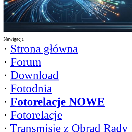
Nawigacja
·
Strona główna
·
Forum
·
Download
·
Fotodnia
·
Fotorelacje NOWE
·
Fotorelacje
·
Transmisje z Obrad Rady