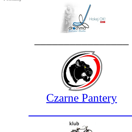
________________
Czarne Pantery
_________________