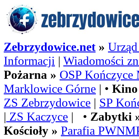
Zebrzydowice.net
»
Urząd
Informacji
|
Wiadomości zn
Pożarna »
OSP Kończyce 
Marklowice Górne
| •
Kino
ZS Zebrzydowice
|
SP Koń
|
ZS Kaczyce
| •
Zabytki 
Kościoły »
Parafia PWNMP