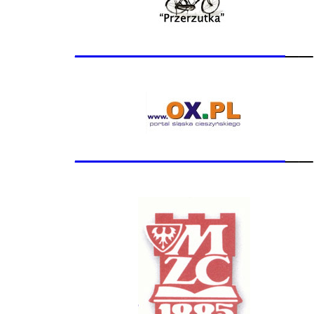
_______________
__
_______________
__