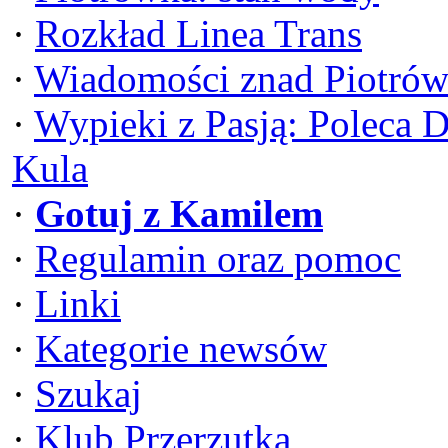
·
Rozkład Linea Trans
·
Wiadomości znad Piotrów
·
Wypieki z Pasją: Poleca 
Kula
·
Gotuj z Kamilem
·
Regulamin oraz pomoc
·
Linki
·
Kategorie newsów
·
Szukaj
·
Klub Przerzutka