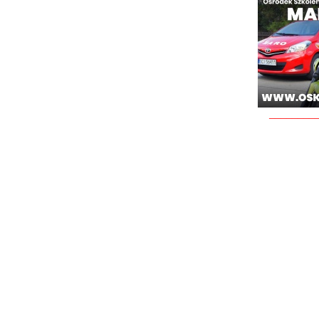
________