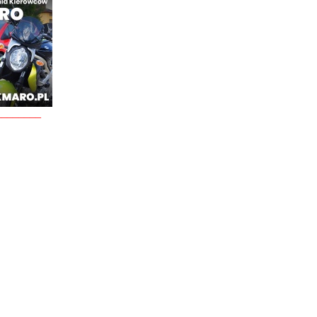
________