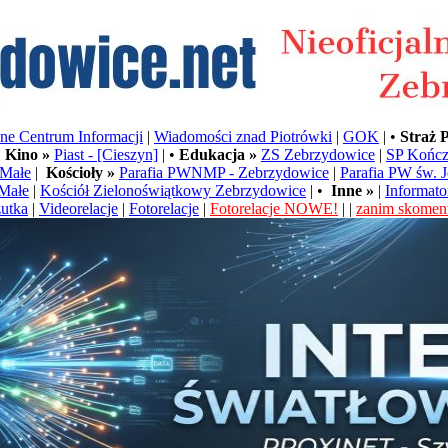
e Centrum Informacji
|
Wiadomości znad Piotrówki
|
GOK
| •
Straż 
•
Kino »
Piast - [Cieszyn]
| •
Edukacja »
ZS Zebrzydowice
|
SP Kończ
Małe
|
Kościoły »
Parafia PWNMP - Zebrzydowice
|
Parafia PW św. 
Małe
|
Kościół Zielonoświątkowy Zebrzydowice
| •
Inne »
|
Informato
utka
|
Videorelacje
|
Fotorelacje
|
Fotorelacje NOWE!
| |
zanim skoment