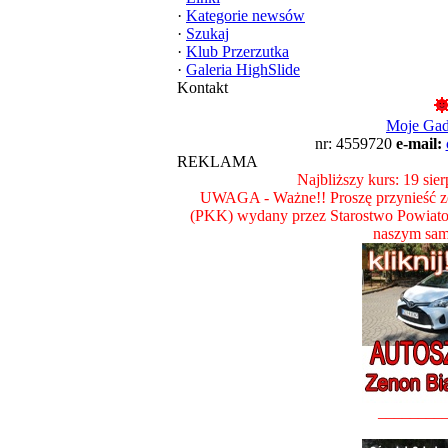
·
Kategorie newsów
·
Szukaj
·
Klub Przerzutka
·
Galeria HighSlide
Kontakt
Moje Ga
nr: 4559720
e-mail:
REKLAMA
Najbliższy kurs: 19 sie
UWAGA - Ważne!! Proszę przynieść ze
(PKK) wydany przez Starostwo Powiat
naszym sam
________