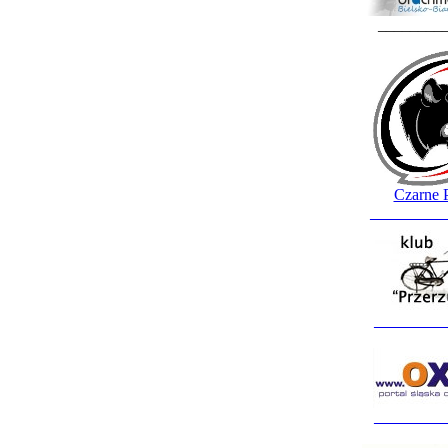
________
Czarne 
_________
_________
_________