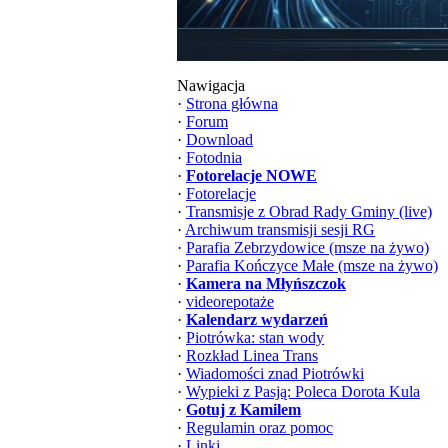
Nawigacja
·
Strona główna
·
Forum
·
Download
·
Fotodnia
·
Fotorelacje NOWE
·
Fotorelacje
·
Transmisje z Obrad Rady Gminy (live)
·
Archiwum transmisji sesji RG
·
Parafia Zebrzydowice (msze na żywo)
·
Parafia Kończyce Małe (msze na żywo)
·
Kamera na Młyńszczok
·
videorepotaże
·
Kalendarz wydarzeń
·
Piotrówka: stan wody
·
Rozkład Linea Trans
·
Wiadomości znad Piotrówki
·
Wypieki z Pasją: Poleca Dorota Kula
·
Gotuj z Kamilem
·
Regulamin oraz pomoc
·
Linki