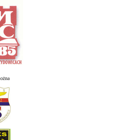
nożna