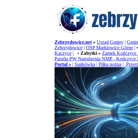
Zebrzydowice.net
»
Urząd Gminy
|
Gminn
Zebrzydowice
|
OSP Marklowice Górne
| 
Kaczyce
| •
Zabytki »
Zamek Kończyce 
Parafia PW Narodzenia NMP - Kończyce 
Portal »
|
Siatkówka
|
Piłka nożna
|
Przerz