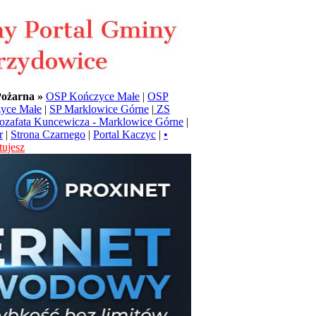
Pożarna »
OSP Kończyce Małe
|
OSP
yce Małe
|
SP Marklowice Górne
|
ZS
Jozafata Kuncewicza - Marklowice Górne
|
r
|
Strona Czarnego
|
Portal Kaczyc
|
•
ujesz