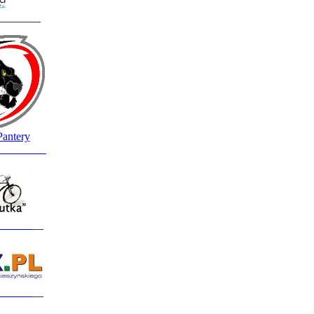
________
Pantery
_________
______
__
______
__