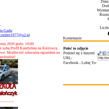
Data
Dod
Wymiary
Rozmi
Liczb
du-Gadu
crasher1977@o2.pl
Komentarze
rpnia 2026 godz. 16:00
 sobą Profil Kandydata na Kierowcę
Poleć to zdjęcie
owe. Możliwość zdawania egzaminu na
Podziel się z innymi:
ochodzie!
URL:
Facebook - Lubię To:
________