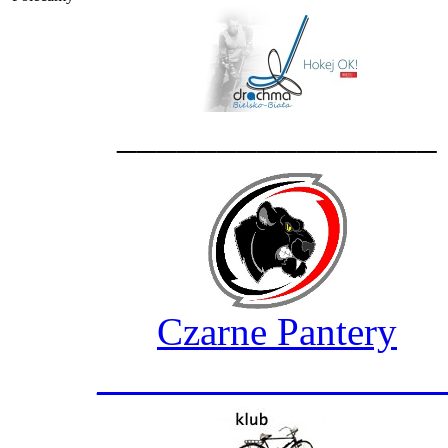
________________
Czarne Pantery
_________________