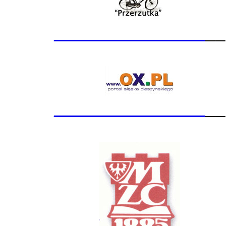
_______________
__
_______________
__