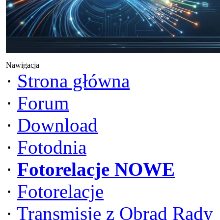
Nawigacja
·
Strona główna
·
Forum
·
Download
·
Fotodnia
·
Fotorelacje NOWE
·
Fotorelacje
·
Transmisje z Obrad Rady