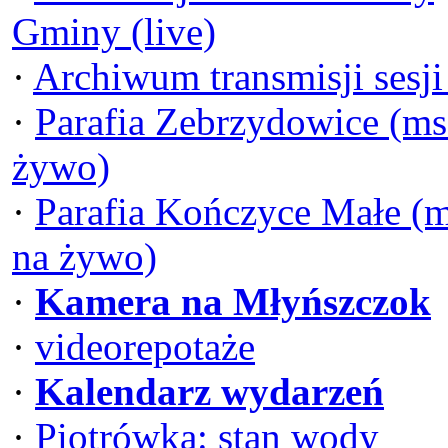
Gminy (live)
·
Archiwum transmisji sesj
·
Parafia Zebrzydowice (ms
żywo)
·
Parafia Kończyce Małe (
na żywo)
·
Kamera na Młyńszczok
·
videorepotaże
·
Kalendarz wydarzeń
·
Piotrówka: stan wody