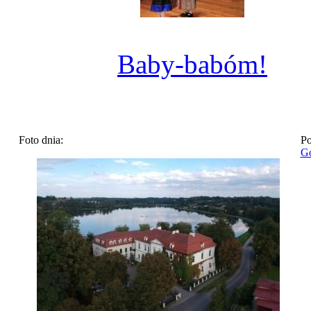
Baby-babóm!
Foto dnia:
Po
Go