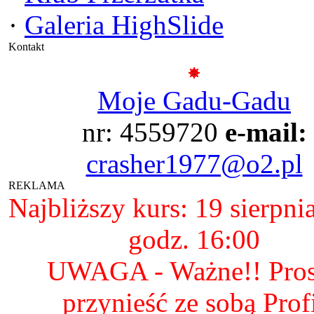
·
Galeria HighSlide
Kontakt
Moje Gadu-Gadu
nr: 4559720
e-mail:
crasher1977@o2.pl
REKLAMA
Najbliższy kurs: 19 sierpni
godz. 16:00
UWAGA - Ważne!! Pro
przynieść ze sobą Prof