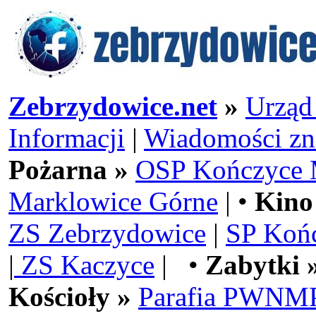
Zebrzydowice.net
»
Urząd
Informacji
|
Wiadomości zn
Pożarna »
OSP Kończyce 
Marklowice Górne
| •
Kino
ZS Zebrzydowice
|
SP Koń
|
ZS Kaczyce
| •
Zabytki 
Kościoły »
Parafia PWNMP