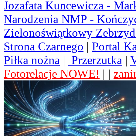
Jozafata Kuncewicza - Mar
Narodzenia NMP - Kończy
Zielonoświątkowy Zebrzy
Strona Czarnego
|
Portal K
Piłka nożna
|
Przerzutka
|
V
Fotorelacje NOWE!
| |
zani