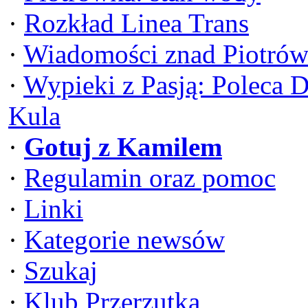
·
Rozkład Linea Trans
·
Wiadomości znad Piotrów
·
Wypieki z Pasją: Poleca 
Kula
·
Gotuj z Kamilem
·
Regulamin oraz pomoc
·
Linki
·
Kategorie newsów
·
Szukaj
·
Klub Przerzutka