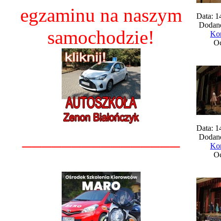
egzaminu na naszym
Data: 1
Dodane
samochodzie!
Kom
Oc
Data: 1
________________
Dodane
Kom
Oc