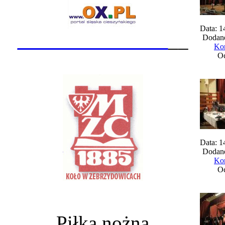
Data: 1
_______________
__
Dodane
Kom
Oc
Data: 1
Dodane
Kom
Oc
Piłka nożna