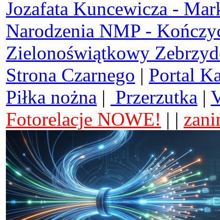
Jozafata Kuncewicza - Mar
Narodzenia NMP - Kończy
Zielonoświątkowy Zebrzy
Strona Czarnego
|
Portal K
Piłka nożna
|
Przerzutka
|
V
Fotorelacje NOWE!
| |
zani