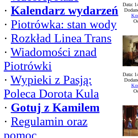
Data: 1
·
Kalendarz wydarzeń
Dodane
Kom
·
Piotrówka: stan wody
Oc
·
Rozkład Linea Trans
·
Wiadomości znad
Piotrówki
Data: 1
·
Wypieki z Pasją:
Dodane
Kom
Poleca Dorota Kula
Oc
·
Gotuj z Kamilem
·
Regulamin oraz
pomoc