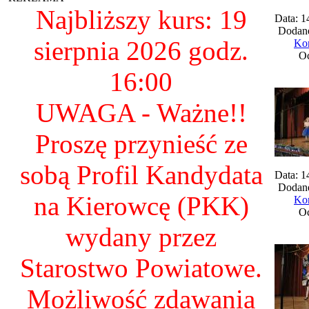
Najbliższy kurs: 19
Data: 1
Dodane
sierpnia 2026 godz.
Kom
Oc
16:00
UWAGA - Ważne!!
Proszę przynieść ze
sobą Profil Kandydata
Data: 1
Dodane
na Kierowcę (PKK)
Kom
Oc
wydany przez
Starostwo Powiatowe.
Możliwość zdawania