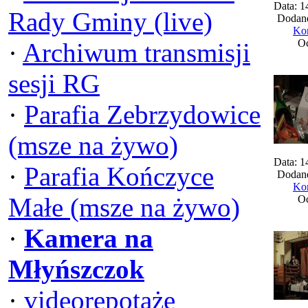
Data: 1
Rady Gminy (live)
Dodane
Kom
Oc
·
Archiwum transmisji
sesji RG
·
Parafia Zebrzydowice
(msze na żywo)
Data: 1
·
Parafia Kończyce
Dodane
Kom
Małe (msze na żywo)
Oc
·
Kamera na
Młyńszczok
·
videorepotaże