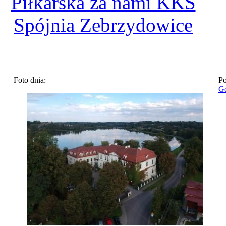
Piłkarska za nami KKS
Spójnia Zebrzydowice
Foto dnia:
Po
Go