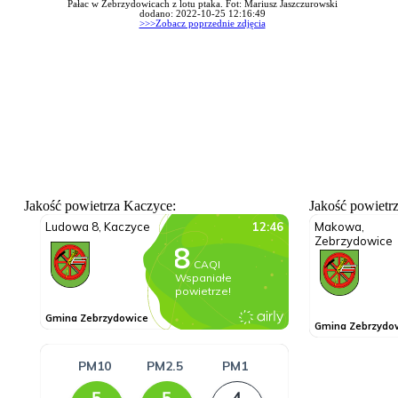
Pałac w Zebrzydowicach z lotu ptaka. Fot: Mariusz Jaszczurowski
dodano: 2022-10-25 12:16:49
>>>Zobacz poprzednie zdjęcia
Jakość powietrza Kaczyce:
Jakość powietr