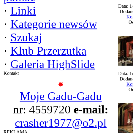
Data: 1
·
Linki
Dodane
Kom
·
Kategorie newsów
Oc
·
Szukaj
·
Klub Przerzutka
·
Galeria HighSlide
Kontakt
Data: 1
Dodane
Kom
Oc
Moje Gadu-Gadu
nr: 4559720
e-mail:
crasher1977@o2.pl
REKLAMA