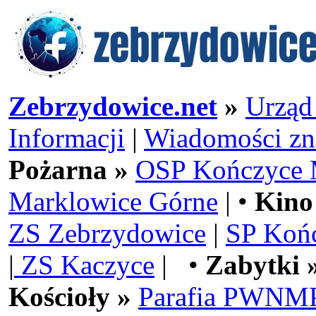
Zebrzydowice.net
»
Urząd
Informacji
|
Wiadomości zn
Pożarna »
OSP Kończyce 
Marklowice Górne
| •
Kino
ZS Zebrzydowice
|
SP Koń
|
ZS Kaczyce
| •
Zabytki 
Kościoły »
Parafia PWNMP