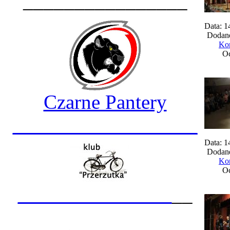
________________
Data: 1
Dodane
Kom
Oc
Czarne Pantery
__________________
Data: 1
Dodane
Kom
Oc
_______________
__