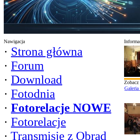
Nawigacja
Informa
·
Strona główna
·
Forum
·
Download
Zobacz
Galeria
·
Fotodnia
·
Fotorelacje NOWE
·
Fotorelacje
·
Transmisje z Obrad