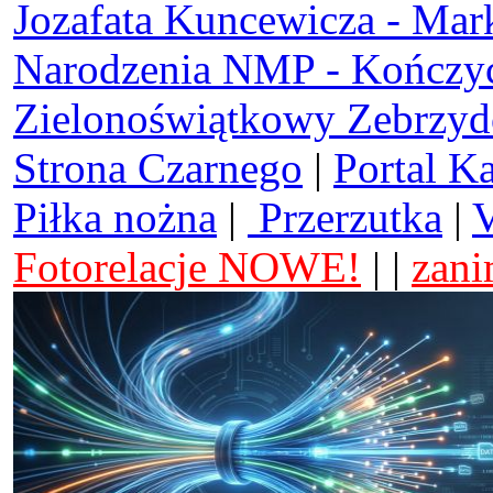
Jozafata Kuncewicza - Mar
Narodzenia NMP - Kończy
Zielonoświątkowy Zebrzy
Strona Czarnego
|
Portal K
Piłka nożna
|
Przerzutka
|
V
Fotorelacje NOWE!
| |
zani