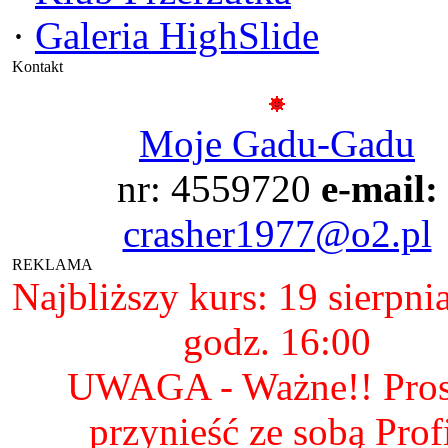
·
Galeria HighSlide
Kontakt
Moje Gadu-Gadu
nr: 4559720
e-mail:
crasher1977@o2.pl
REKLAMA
Najbliższy kurs: 19 sierpni
godz. 16:00
UWAGA - Ważne!! Pro
przynieść ze sobą Prof