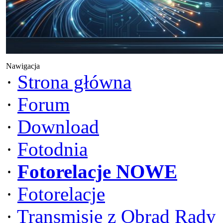
Nawigacja
·
Strona główna
·
Forum
·
Download
·
Fotodnia
·
Fotorelacje NOWE
·
Fotorelacje
·
Transmisje z Obrad Rady