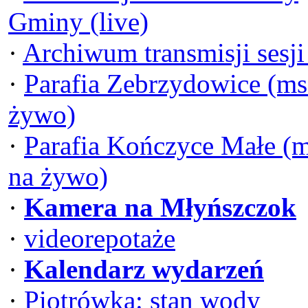
Gminy (live)
·
Archiwum transmisji sesj
·
Parafia Zebrzydowice (ms
żywo)
·
Parafia Kończyce Małe (
na żywo)
·
Kamera na Młyńszczok
·
videorepotaże
·
Kalendarz wydarzeń
·
Piotrówka: stan wody