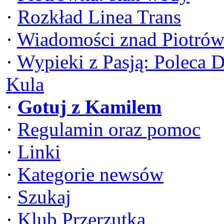
·
Rozkład Linea Trans
·
Wiadomości znad Piotrów
·
Wypieki z Pasją: Poleca 
Kula
·
Gotuj z Kamilem
·
Regulamin oraz pomoc
·
Linki
·
Kategorie newsów
·
Szukaj
·
Klub Przerzutka