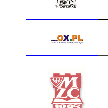
_______________
__
_______________
__