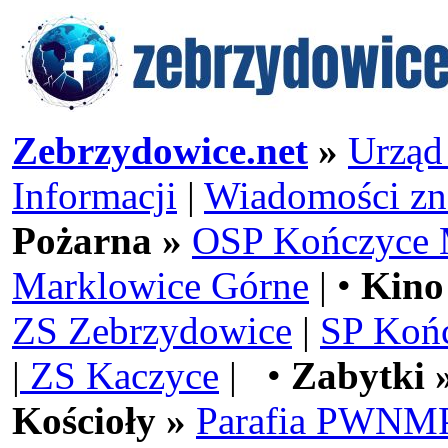
Zebrzydowice.net
»
Urząd
Informacji
|
Wiadomości zn
Pożarna »
OSP Kończyce 
Marklowice Górne
| •
Kino
ZS Zebrzydowice
|
SP Koń
|
ZS Kaczyce
| •
Zabytki 
Kościoły »
Parafia PWNMP