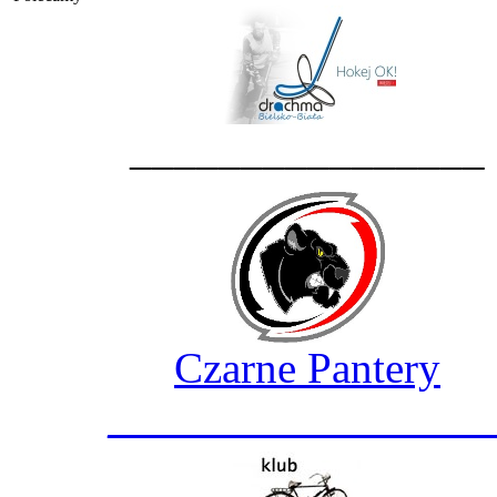
________________
Czarne Pantery
_________________