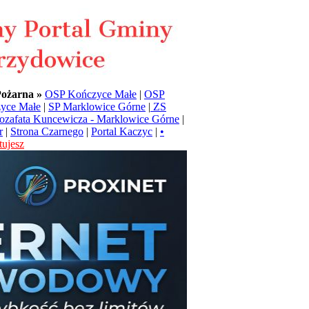
Pożarna »
OSP Kończyce Małe
|
OSP
yce Małe
|
SP Marklowice Górne
|
ZS
Jozafata Kuncewicza - Marklowice Górne
|
r
|
Strona Czarnego
|
Portal Kaczyc
|
•
ujesz