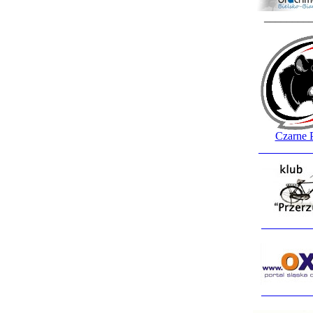
________
Czarne 
_________
_________
_________