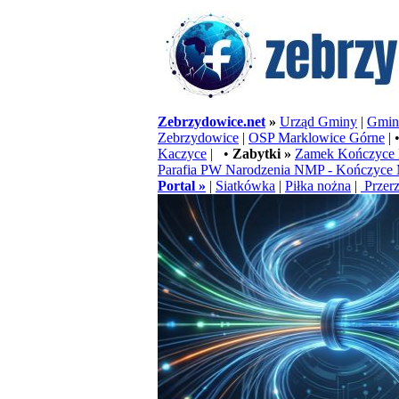
Zebrzydowice.net
»
Urząd Gminy
|
Gminn
Zebrzydowice
|
OSP Marklowice Górne
| 
Kaczyce
| •
Zabytki »
Zamek Kończyce 
Parafia PW Narodzenia NMP - Kończyce 
Portal »
|
Siatkówka
|
Piłka nożna
|
Przerz