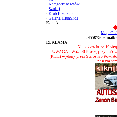
·
Kategorie newsów
·
Szukaj
·
Klub Przerzutka
·
Galeria HighSlide
Kontakt
Moje Ga
nr: 4559720
e-mail:
REKLAMA
Najbliższy kurs: 19 sie
UWAGA - Ważne!! Proszę przynieść ze
(PKK) wydany przez Starostwo Powiat
naszym sam
________