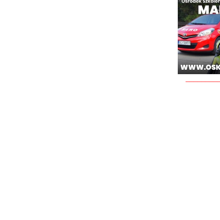
________