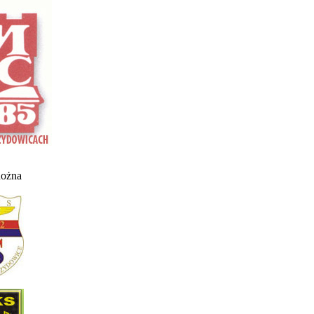
nożna