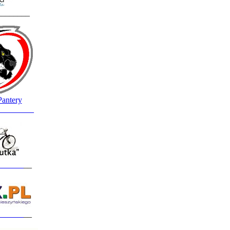
________
Pantery
_________
______
__
______
__