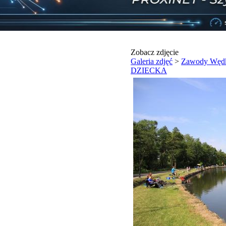
Zobacz zdjęcie
Galeria zdjęć
>
Zawody Wędk
DZIECKA