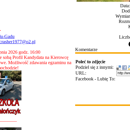
Data
Dod
Wymiary
Rozmi
du-Gadu
Liczb
crasher1977@o2.pl
Komentarze
rpnia 2026 godz. 16:00
 sobą Profil Kandydata na Kierowcę
Poleć to zdjęcie
owe. Możliwość zdawania egzaminu na
Podziel się z innymi:
ochodzie!
URL:
Facebook - Lubię To:
________