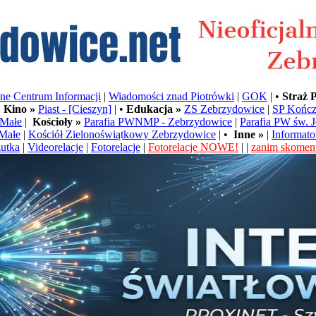
e Centrum Informacji
|
Wiadomości znad Piotrówki
|
GOK
| •
Straż 
•
Kino »
Piast - [Cieszyn]
| •
Edukacja »
ZS Zebrzydowice
|
SP Kończ
Małe
|
Kościoły »
Parafia PWNMP - Zebrzydowice
|
Parafia PW św. 
Małe
|
Kościół Zielonoświątkowy Zebrzydowice
| •
Inne »
|
Informato
utka
|
Videorelacje
|
Fotorelacje
|
Fotorelacje NOWE!
| |
zanim skoment