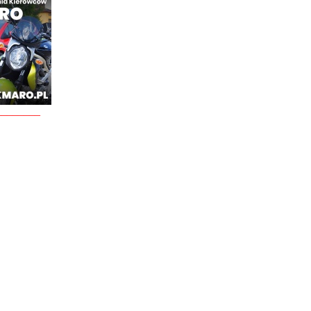
________