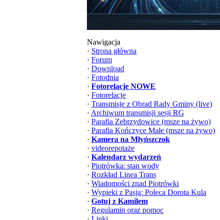
Nawigacja
·
Strona główna
·
Forum
·
Download
·
Fotodnia
·
Fotorelacje NOWE
·
Fotorelacje
·
Transmisje z Obrad Rady Gminy (live)
·
Archiwum transmisji sesji RG
·
Parafia Zebrzydowice (msze na żywo)
·
Parafia Kończyce Małe (msze na żywo)
·
Kamera na Młyńszczok
·
videorepotaże
·
Kalendarz wydarzeń
·
Piotrówka: stan wody
·
Rozkład Linea Trans
·
Wiadomości znad Piotrówki
·
Wypieki z Pasją: Poleca Dorota Kula
·
Gotuj z Kamilem
·
Regulamin oraz pomoc
·
Linki