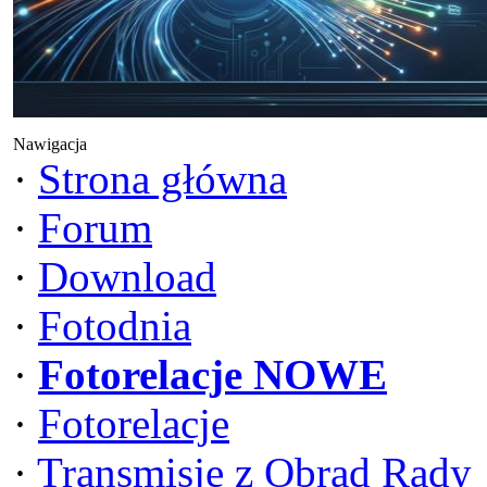
Nawigacja
·
Strona główna
·
Forum
·
Download
·
Fotodnia
·
Fotorelacje NOWE
·
Fotorelacje
·
Transmisje z Obrad Rady