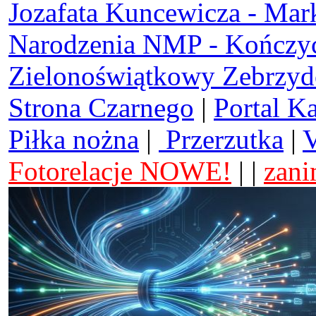
Jozafata Kuncewicza - Mar
Narodzenia NMP - Kończy
Zielonoświątkowy Zebrzy
Strona Czarnego
|
Portal K
Piłka nożna
|
Przerzutka
|
V
Fotorelacje NOWE!
| |
zani