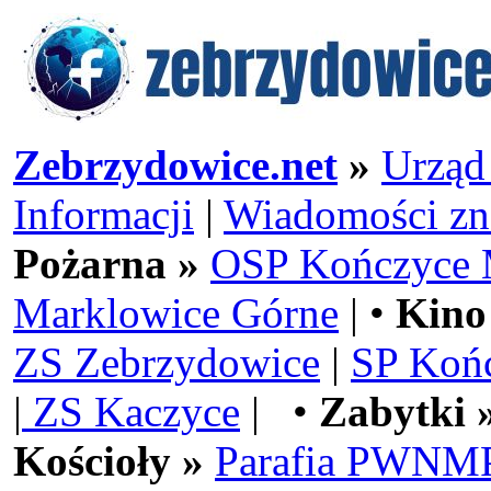
Zebrzydowice.net
»
Urząd
Informacji
|
Wiadomości zn
Pożarna »
OSP Kończyce 
Marklowice Górne
| •
Kino
ZS Zebrzydowice
|
SP Koń
|
ZS Kaczyce
| •
Zabytki 
Kościoły »
Parafia PWNMP