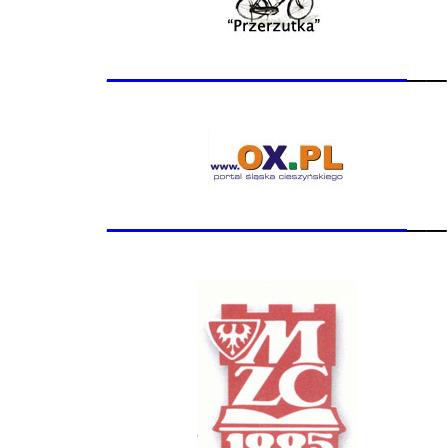
_______________
__
_______________
__