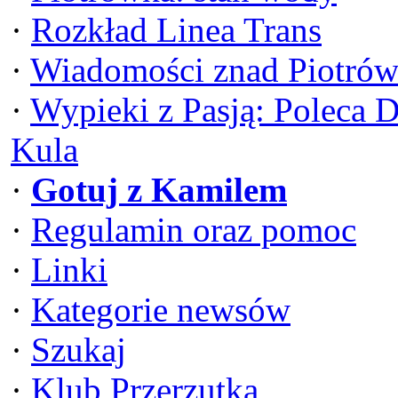
·
Rozkład Linea Trans
·
Wiadomości znad Piotrów
·
Wypieki z Pasją: Poleca 
Kula
·
Gotuj z Kamilem
·
Regulamin oraz pomoc
·
Linki
·
Kategorie newsów
·
Szukaj
·
Klub Przerzutka