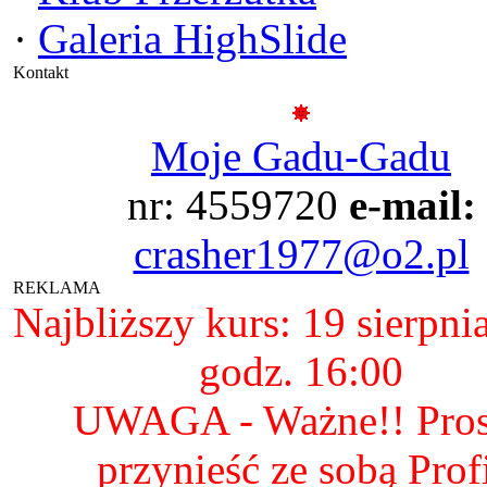
·
Galeria HighSlide
Kontakt
Moje Gadu-Gadu
nr: 4559720
e-mail:
crasher1977@o2.pl
REKLAMA
Najbliższy kurs: 19 sierpni
godz. 16:00
UWAGA - Ważne!! Pro
przynieść ze sobą Prof