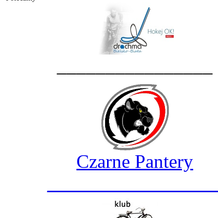
________________
Czarne Pantery
_________________