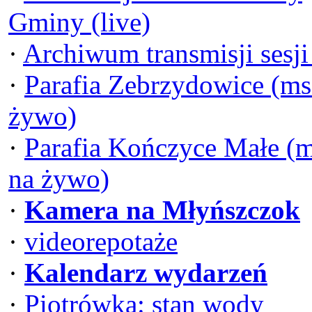
Gminy (live)
·
Archiwum transmisji sesj
·
Parafia Zebrzydowice (ms
żywo)
·
Parafia Kończyce Małe (
na żywo)
·
Kamera na Młyńszczok
·
videorepotaże
·
Kalendarz wydarzeń
·
Piotrówka: stan wody