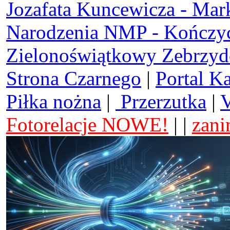
Jozafata Kuncewicza - Mar
Narodzenia NMP - Kończy
Zielonoświątkowy Zebrzy
Strona Czarnego
|
Portal K
Piłka nożna
|
Przerzutka
|
V
Fotorelacje NOWE!
| |
zani