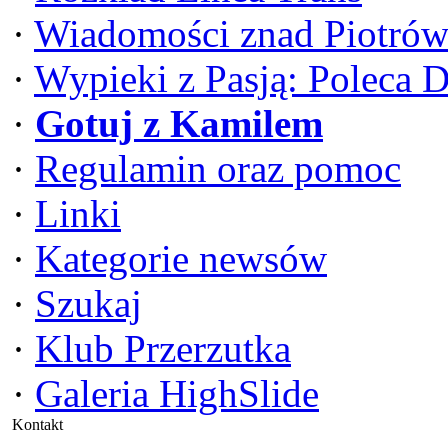
·
Wiadomości znad Piotrów
·
Wypieki z Pasją: Poleca 
·
Gotuj z Kamilem
·
Regulamin oraz pomoc
·
Linki
·
Kategorie newsów
·
Szukaj
·
Klub Przerzutka
·
Galeria HighSlide
Kontakt