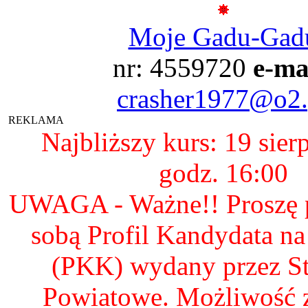
Moje Gadu-Gad
nr: 4559720
e-ma
crasher1977@o2.
REKLAMA
Najbliższy kurs: 19 sier
godz. 16:00
UWAGA - Ważne!! Proszę p
sobą Profil Kandydata n
(PKK) wydany przez S
Powiatowe. Możliwość 