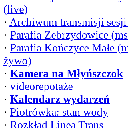
(live)
·
Archiwum transmisji sesj
·
Parafia Zebrzydowice (ms
·
Parafia Kończyce Małe (m
żywo)
·
Kamera na Młyńszczok
·
videorepotaże
·
Kalendarz wydarzeń
·
Piotrówka: stan wody
·
Rozkład Linea Trans