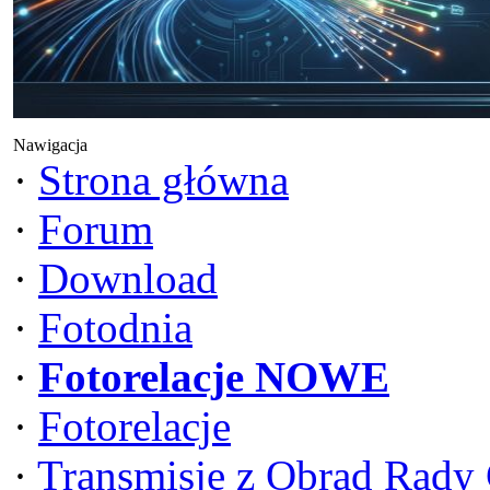
Nawigacja
·
Strona główna
·
Forum
·
Download
·
Fotodnia
·
Fotorelacje NOWE
·
Fotorelacje
·
Transmisje z Obrad Rady