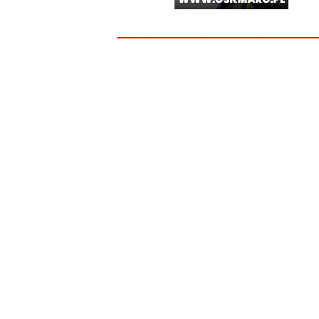
______________