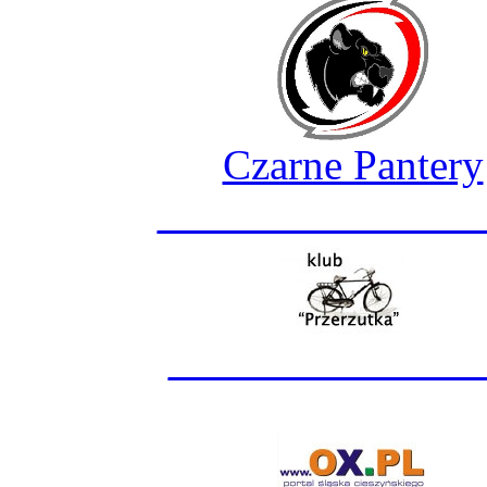
Czarne Pantery
_______________
______________