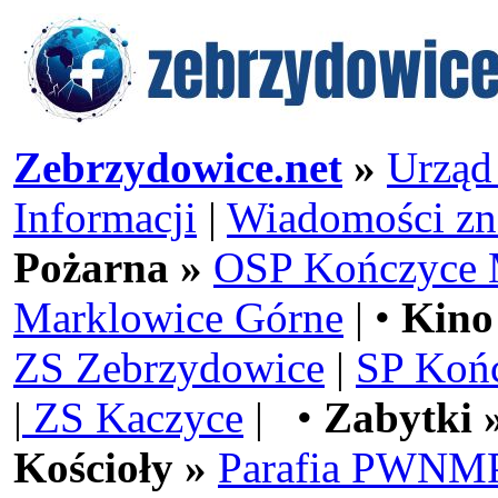
Zebrzydowice.net
»
Urząd
Informacji
|
Wiadomości zn
Pożarna »
OSP Kończyce 
Marklowice Górne
| •
Kino
ZS Zebrzydowice
|
SP Koń
|
ZS Kaczyce
| •
Zabytki 
Kościoły »
Parafia PWNMP