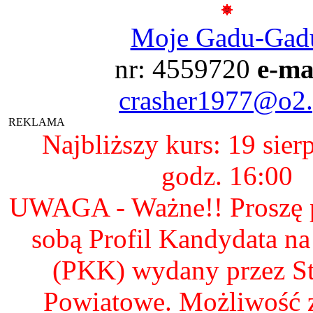
Moje Gadu-Gad
nr: 4559720
e-ma
crasher1977@o2.
REKLAMA
Najbliższy kurs: 19 sier
godz. 16:00
UWAGA - Ważne!! Proszę p
sobą Profil Kandydata n
(PKK) wydany przez S
Powiatowe. Możliwość 