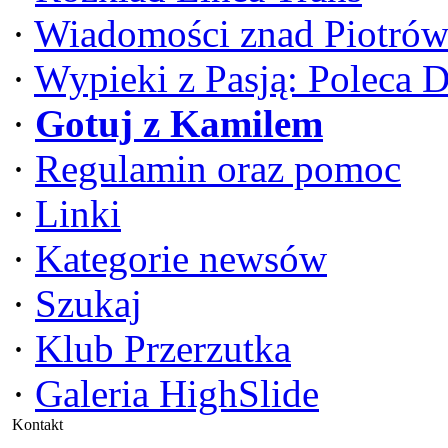
·
Wiadomości znad Piotrów
·
Wypieki z Pasją: Poleca 
·
Gotuj z Kamilem
·
Regulamin oraz pomoc
·
Linki
·
Kategorie newsów
·
Szukaj
·
Klub Przerzutka
·
Galeria HighSlide
Kontakt