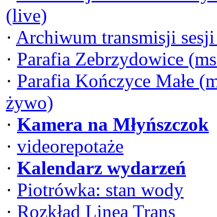
(live)
·
Archiwum transmisji sesj
·
Parafia Zebrzydowice (ms
·
Parafia Kończyce Małe (m
żywo)
·
Kamera na Młyńszczok
·
videorepotaże
·
Kalendarz wydarzeń
·
Piotrówka: stan wody
·
Rozkład Linea Trans