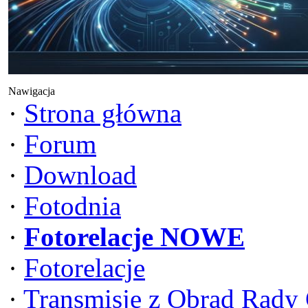
Nawigacja
·
Strona główna
·
Forum
·
Download
·
Fotodnia
·
Fotorelacje NOWE
·
Fotorelacje
·
Transmisje z Obrad Rady