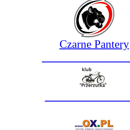
Czarne Pantery
_______________
______________