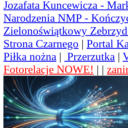
Jozafata Kuncewicza - Mar
Narodzenia NMP - Kończy
Zielonoświątkowy Zebrzy
Strona Czarnego
|
Portal K
Piłka nożna
|
Przerzutka
|
V
Fotorelacje NOWE!
| |
zani