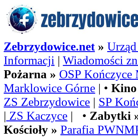
Zebrzydowice.net
»
Urząd
Informacji
|
Wiadomości zn
Pożarna »
OSP Kończyce 
Marklowice Górne
| •
Kino
ZS Zebrzydowice
|
SP Koń
|
ZS Kaczyce
| •
Zabytki 
Kościoły »
Parafia PWNMP