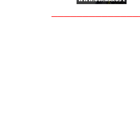
______________