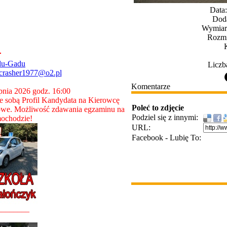
Data
Dod
Wymiary
Rozmi
du-Gadu
Liczb
crasher1977@o2.pl
Komentarze
rpnia 2026 godz. 16:00
 sobą Profil Kandydata na Kierowcę
Poleć to zdjęcie
owe. Możliwość zdawania egzaminu na
Podziel się z innymi:
ochodzie!
URL:
Facebook - Lubię To:
________