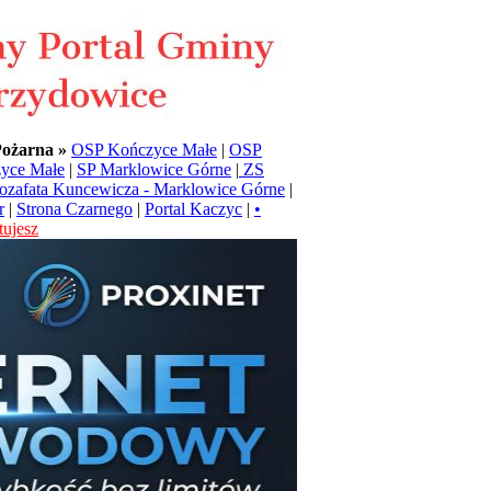
Pożarna »
OSP Kończyce Małe
|
OSP
yce Małe
|
SP Marklowice Górne
|
ZS
Jozafata Kuncewicza - Marklowice Górne
|
r
|
Strona Czarnego
|
Portal Kaczyc
|
•
ujesz