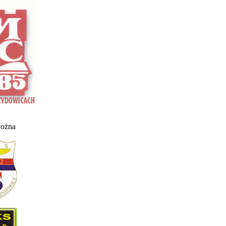
nożna