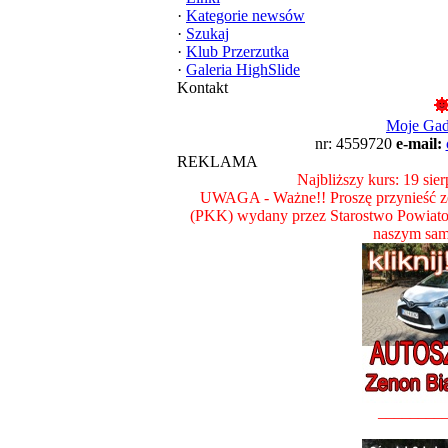
·
Kategorie newsów
·
Szukaj
·
Klub Przerzutka
·
Galeria HighSlide
Kontakt
Moje Ga
nr: 4559720
e-mail:
REKLAMA
Najbliższy kurs: 19 sie
UWAGA - Ważne!! Proszę przynieść ze
(PKK) wydany przez Starostwo Powiat
naszym sam
________