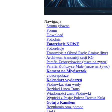
Nawigacja
·
Strona główna
·
Forum
·
Download
·
Fotodnia
·
Fotorelacje NOWE
·
Fotorelacje
·
Transmisje z Obrad Rady Gminy (live)
·
Archiwum transmisji sesji RG
·
Parafia Zebrzydowice (msze na żywo)
·
Parafia Kończyce Małe (msze na żywo)
·
Kamera na Młyńszczok
·
videorepotaże
·
Kalendarz wydarzeń
·
Piotrówka: stan wody
·
Rozkład Linea Trans
·
Wiadomości znad Piotrówki
·
Wypieki z Pasją: Poleca Dorota Kula
·
Gotuj z Kamilem
·
Regulamin oraz pomoc
·
Linki