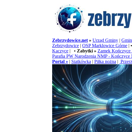
Zebrzydowice.net
»
Urząd Gminy
|
Gminn
Zebrzydowice
|
OSP Marklowice Górne
| 
Kaczyce
| •
Zabytki »
Zamek Kończyce 
Parafia PW Narodzenia NMP - Kończyce 
Portal »
|
Siatkówka
|
Piłka nożna
|
Przerz