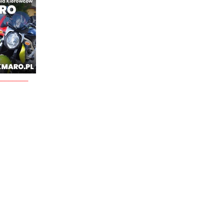
________