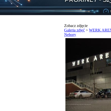
Zobacz zdjęcie
Galeria zdjęć
>
WERK ARENA
Nebory