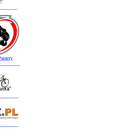
________
Pantery
_________
______
__
______
__