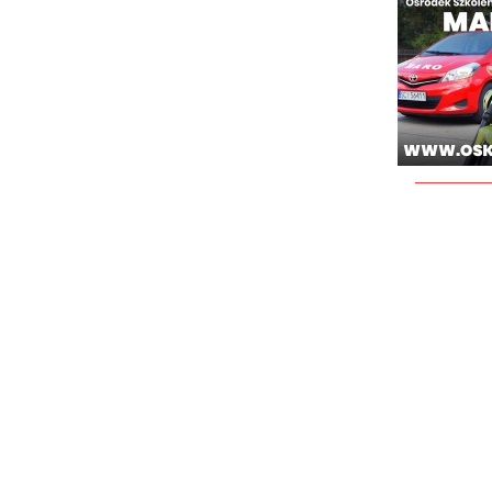
________