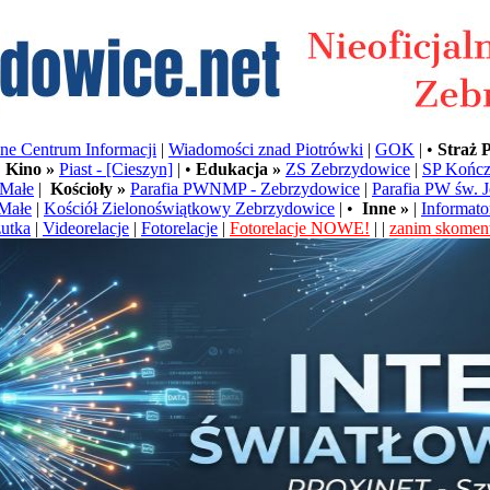
e Centrum Informacji
|
Wiadomości znad Piotrówki
|
GOK
| •
Straż 
•
Kino »
Piast - [Cieszyn]
| •
Edukacja »
ZS Zebrzydowice
|
SP Kończ
Małe
|
Kościoły »
Parafia PWNMP - Zebrzydowice
|
Parafia PW św. 
Małe
|
Kościół Zielonoświątkowy Zebrzydowice
| •
Inne »
|
Informato
utka
|
Videorelacje
|
Fotorelacje
|
Fotorelacje NOWE!
| |
zanim skoment