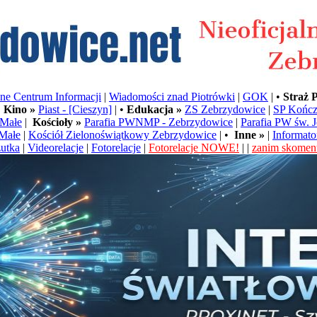
e Centrum Informacji
|
Wiadomości znad Piotrówki
|
GOK
| •
Straż 
•
Kino »
Piast - [Cieszyn]
| •
Edukacja »
ZS Zebrzydowice
|
SP Kończ
Małe
|
Kościoły »
Parafia PWNMP - Zebrzydowice
|
Parafia PW św. 
Małe
|
Kościół Zielonoświątkowy Zebrzydowice
| •
Inne »
|
Informato
utka
|
Videorelacje
|
Fotorelacje
|
Fotorelacje NOWE!
| |
zanim skoment