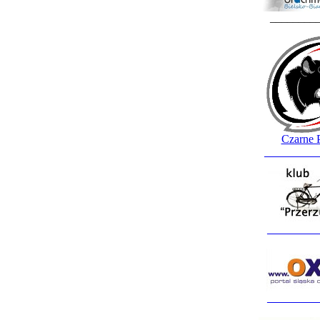
________
Czarne 
_________
_________
_________