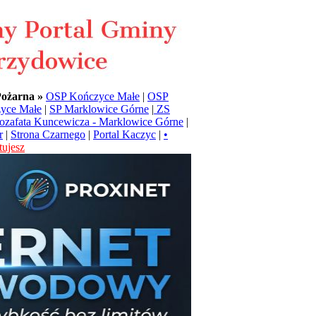
Pożarna »
OSP Kończyce Małe
|
OSP
yce Małe
|
SP Marklowice Górne
|
ZS
Jozafata Kuncewicza - Marklowice Górne
|
r
|
Strona Czarnego
|
Portal Kaczyc
|
•
ujesz