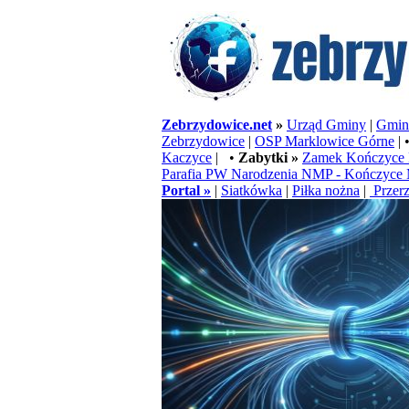
Zebrzydowice.net
»
Urząd Gminy
|
Gminn
Zebrzydowice
|
OSP Marklowice Górne
| 
Kaczyce
| •
Zabytki »
Zamek Kończyce 
Parafia PW Narodzenia NMP - Kończyce 
Portal »
|
Siatkówka
|
Piłka nożna
|
Przerz