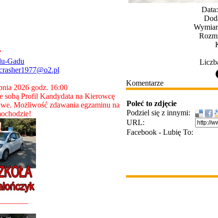
Data
Dod
Wymiary
Rozmi
du-Gadu
Liczb
crasher1977@o2.pl
Komentarze
rpnia 2026 godz. 16:00
 sobą Profil Kandydata na Kierowcę
Poleć to zdjęcie
owe. Możliwość zdawania egzaminu na
Podziel się z innymi:
ochodzie!
URL:
Facebook - Lubię To:
________