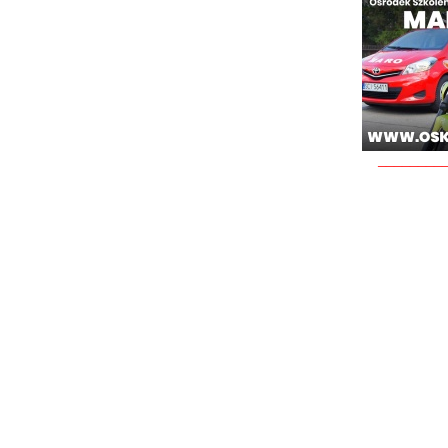
________