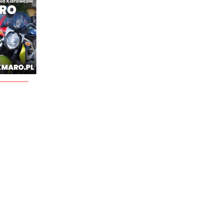
________